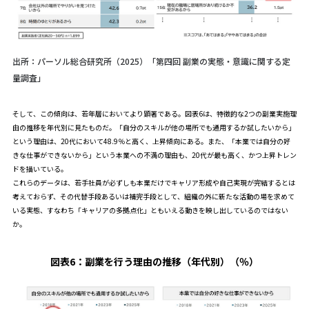
出所：パーソル総合研究所（2025）「第四回 副業の実態・意識に関する定
量調査」
そして、この傾向は、若年層においてより顕著である。図表6は、特徴的な2つの副業実施理
由の推移を年代別に見たものだ。「自分のスキルが他の場所でも通用するか試したいから」
という理由は、20代において48.9％と高く、上昇傾向にある。また、「本業では自分の好
きな仕事ができないから」という本業への不満の理由も、20代が最も高く、かつ上昇トレン
ドを描いている。
これらのデータは、若手社員が必ずしも本業だけでキャリア形成や自己実現が完結するとは
考えておらず、その代替手段あるいは補完手段として、組織の外に新たな活動の場を求めて
いる実態、すなわち「キャリアの多拠点化」ともいえる動きを映し出しているのではない
か。
図表6：
副業を行う理由の推移（年代別）（％）