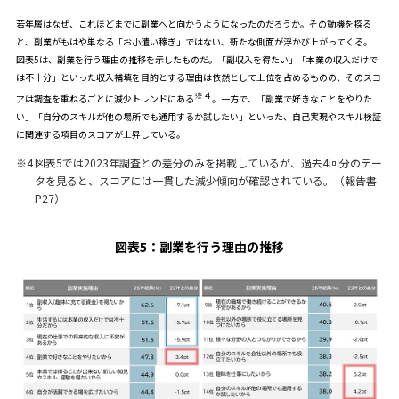
若年層はなぜ、これほどまでに副業へと向かうようになったのだろうか。その動機を探る
と、副業がもはや単なる「お小遣い稼ぎ」ではない、新たな側面が浮かび上がってくる。
図表5は、副業を行う理由の推移を示したものだ。「副収入を得たい」「本業の収入だけで
は不十分」といった収入補填を目的とする理由は依然として上位を占めるものの、そのスコ
※４
アは調査を重ねるごとに減少トレンドにある
。一方で、「副業で好きなことをやりた
い」「自分のスキルが他の場所でも通用するか試したい」といった、自己実現やスキル検証
に関連する項目のスコアが上昇している。
※4
図表5では2023年調査との差分のみを掲載しているが、過去4回分のデー
タを見ると、スコアには一貫した減少傾向が確認されている。（
報告書
P27
）
図表5：
副業を行う理由の推移