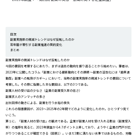
目次
副業実施率の微減トレンドはなぜ反転したのか
若年層が牽引する副業推進の質的変化
まとめ
副業実施率の微減トレンドはなぜ反転したのか
今回の要因を考察するにあたり、まずは過去の動向を振り返ることから始めたい。筆者は、
2023年に公開したコラム「
副業における最新動向とその課題 ～副業の活性化には「歯車連
動型」副業への転換がカギ～
」において、当時の副業実施率の微減トレンドの要因について
考察した。その際に指摘した主な要因は、以下の3つである。
副業人材の受け皿の少なさ（企業の副業受入率の低さ）
副業求人のアンマッチの多さ
出社回帰の動きによる、副業を行う余裕の喪失
これらの阻害要因が、2023～2025年の2年間でどのように変化したのか。ひとつずつ見て
いこう。
第１に、「副業人材の受け皿」の観点である。企業が副業人材を受け入れる割合（副業受入
率）の推移を見ると、2023年調査から4.7ポイント上昇しており、ようやく企業の門戸が広
がりつつあることが確認できる（図表1）。いまだ3割に満たない水準ではあるものの、労働