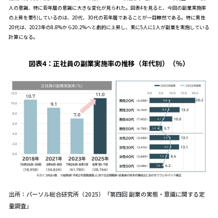
人の意識、特に若年層の意識に大きな変化が見られた。図表4を見ると、今回の副業実施率
の上昇を牽引しているのは、20代、30代の若年層であることが一目瞭然である。特に男性
20代は、2023年の8.8%から20.2%へと劇的に上昇し、実に5人に1人が副業を実施している
計算になる。
図表4：
正社員の副業実施率の推移（年代別）（％）
出所：パーソル総合研究所（2025）「第四回 副業の実態・意識に関する定
量調査」