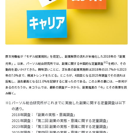
厚生労働省が「モデル就業規則」を改定し、副業解禁の流れが本格化した2018年の「副業
※1
元年」。以来、パーソル総合研究所では、副業に関する全国的な定量調査
を続け、その
動向を追いかけてきた。興味深いことに、正社員の副業実施率は2018年の10.7%から2023
年の7.0%まで、微減トレンドをたどる。ところが、4回目となる2025年調査でその流れは
反転し、過去最高となる11.0%を記録するに至ったのである。この上昇の裏には、一体何が
あるのだろうか。本コラムでは、最新の調査データから、副業推進の「今」とその背景を読
み解く。
※1
パーソル総合研究所がこれまでに実施した副業に関する定量調査は以下
の通り。
2018年調査：「
副業の実態・意識調査
」
2021年調査：「
第二回 副業の実態・意識に関する定量調査
」
2023年調査：「
第三回 副業の実態・意識に関する定量調査
」
2025年調査：「
第四回 副業の実態・意識に関する定量調査
」