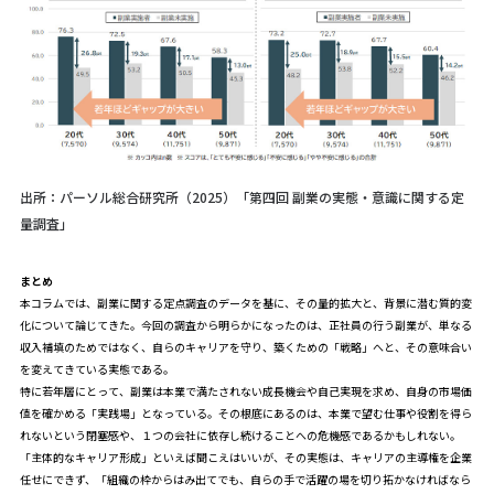
出所：パーソル総合研究所（2025）「第四回 副業の実態・意識に関する定
量調査」
まとめ
本コラムでは、副業に関する定点調査のデータを基に、その量的拡大と、背景に潜む質的変
化について論じてきた。今回の調査から明らかになったのは、正社員の行う副業が、単なる
収入補填のためではなく、自らのキャリアを守り、築くための「戦略」へと、その意味合い
を変えてきている実態である。
特に若年層にとって、副業は本業で満たされない成長機会や自己実現を求め、自身の市場価
値を確かめる「実践場」となっている。その根底にあるのは、本業で望む仕事や役割を得ら
れないという閉塞感や、１つの会社に依存し続けることへの危機感であるかもしれない。
「主体的なキャリア形成」といえば聞こえはいいが、その実態は、キャリアの主導権を企業
任せにできず、「組織の枠からはみ出てでも、自らの手で活躍の場を切り拓かなければなら