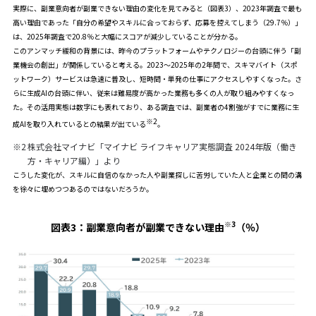
実際に、副業意向者が副業できない理由の変化を見てみると（図表3）、2023年調査で最も
高い理由であった「自分の希望やスキルに合っておらず、応募を控えてしまう（29.7％）」
は、2025年調査で20.8％と大幅にスコアが減少していることが分かる。
このアンマッチ緩和の背景には、昨今のプラットフォームやテクノロジーの台頭に伴う「副
業機会の創出」が関係していると考える。2023～2025年の2年間で、スキマバイト（スポ
ットワーク）サービスは急速に普及し、短時間・単発の仕事にアクセスしやすくなった。さ
らに生成AIの台頭に伴い、従来は難易度が高かった業務も多くの人が取り組みやすくなっ
た。その活用実態は数字にも表れており、ある調査では、副業者の4割強がすでに業務に生
※2
成AIを取り入れているとの結果が出ている
。
※2
株式会社マイナビ「マイナビ ライフキャリア実態調査 2024年版（働き
方・キャリア編）」より
こうした変化が、スキルに自信のなかった人や副業探しに苦労していた人と企業との間の溝
を徐々に埋めつつあるのではないだろうか。
※3
図表3：
副業意向者が副業できない理由
（％）