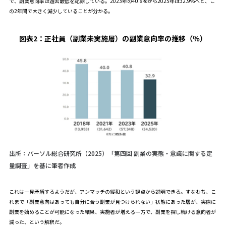
で、副業意向率は過去最低を記録している。2023年の40.8%から2025年は32.9%へと、こ
の2年間で大きく減少していることが分かる。
図表2：
正社員（副業未実施層）の副業意向率の推移（％）
出所：パーソル総合研究所（2025）「第四回 副業の実態・意識に関する定
量調査」を基に筆者作成
これは一見矛盾するようだが、アンマッチの緩和という観点から説明できる。すなわち、こ
れまで「副業意向はあっても自分に合う副業が見つけられない」状態にあった層が、実際に
副業を始めることが可能になった結果、実施者が増える一方で、副業を探し続ける意向者が
減った、という解釈だ。