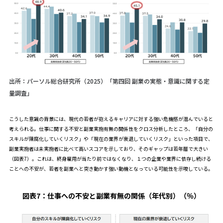
出所：パーソル総合研究所（2025）「第四回 副業の実態・意識に関する定
量調査」
こうした意識の背景には、現代の若者が抱えるキャリアに対する強い危機感が潜んでいると
考えられる。仕事に関する不安と副業実施有無の関係性をクロス分析したところ、「自分の
スキルが陳腐化していくリスク」や「現在の業界が衰退していくリスク」といった項目で、
副業実施者は未実施者に比べて高いスコアを示しており、そのギャップは若年層で大きい
（図表7）。これは、終身雇用が当たり前ではなくなり、１つの企業や業界に依存し続ける
ことへの不安が、若者を副業へと突き動かす強い動機となっている可能性を示唆している。
図表7：
仕事への不安と副業有無の関係（年代別）（％）