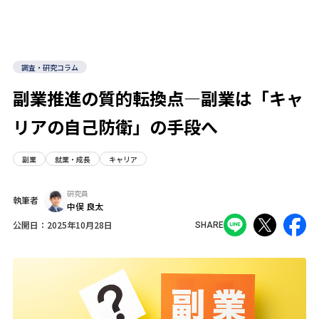
調査・研究コラム
副業推進の質的転換点―副業は「キャ
リアの自己防衛」の手段へ
副業
就業・成長
キャリア
研究員
執筆者
中俣 良太
公開日：
2025年10月28日
SHARE