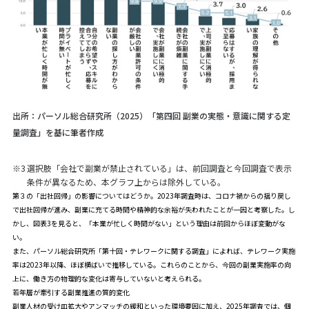
出所：パーソル総合研究所（2025）「第四回 副業の実態・意識に関する定
量調査」を基に筆者作成
※3
選択肢「会社で副業が禁止されている」は、前回調査と今回調査で表示
条件が異なるため、本グラフ上からは除外している。
第３の「出社回帰」の影響についてはどうか。2023年調査時は、コロナ禍からの揺り戻し
で出社回帰が進み、副業に充てる時間や精神的な余裕が失われたことが一因と考察した。し
かし、図表3を見ると、「本業が忙しく時間がない」という理由は前回からほぼ変動がな
い。
また、パーソル総合研究所「
第十回・テレワークに関する調査
」によれば、テレワーク実施
率は2023年以降、ほぼ横ばいで推移している。これらのことから、今回の副業実施率の向
上に、働き方の物理的な変化は寄与していないと考えられる。
若年層が牽引する副業推進の質的変化
副業人材の受け皿拡大やアンマッチの緩和といった環境要因に加え、2025年調査では、個