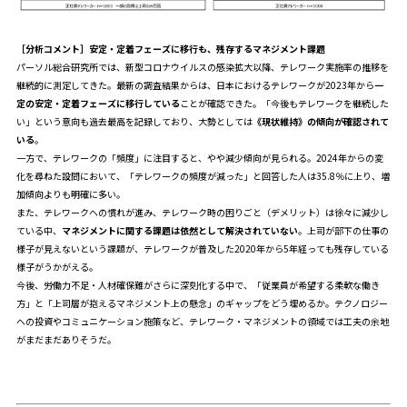
［分析コメント］安定・定着フェーズに移行も、残存するマネジメント課題
パーソル総合研究所では、新型コロナウイルスの感染拡大以降、テレワーク実施率の推移を
継続的に測定してきた。最新の調査結果からは、日本におけるテレワークが2023年から
一
定の安定・定着フェーズに移行している
ことが確認できた。「今後もテレワークを継続した
い」という意向も過去最高を記録しており、大勢としては
《現状維持》の傾向が確認されて
いる
。
一方で、テレワークの「頻度」に注目すると、やや減少傾向が見られる。2024年からの変
化を尋ねた設問において、「テレワークの頻度が減った」と回答した人は35.8％に上り、増
加傾向よりも明確に多い。
また、テレワークへの慣れが進み、テレワーク時の困りごと（デメリット）は徐々に減少し
ている中、
マネジメントに関する課題は依然として解決されていない
。上司が部下の仕事の
様子が見えないという課題が、テレワークが普及した2020年から5年経っても残存している
様子がうかがえる。
今後、労働力不足・人材確保難がさらに深刻化する中で、「従業員が希望する柔軟な働き
方」と「上司層が抱えるマネジメント上の懸念」のギャップをどう埋めるか。テクノロジー
への投資やコミュニケーション施策など、テレワーク・マネジメントの領域では工夫の余地
がまだまだありそうだ。