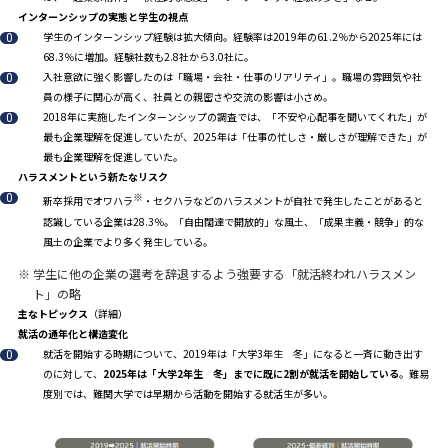
インターンシップの実態と学生の視点
学生のインターンシップ経験は拡大傾向。経験率は2019年の61.2％から2025年には
68.3％に増加。経験社数も2.8社から3.0社に。
入社意欲に強く影響したのは「職場・会社・仕事のリアリティ」。職場の雰囲気や社
員の様子に関心が高く、社員との親密さや交流の影響は小さめ。
2018年に実施したインターンシップの調査では、「不安や心配事を聞いてくれた」が
最も企業理解を促進していたが、2025年は「仕事の忙しさ・厳しさが理解できた」が
最も企業理解を促進していた。
ハラスメントという新たなリスク
※
新卒採用でオワハラ
・セクハラなどのハラスメントが自社で発生したことがあると
認識している企業は28.3％。「自由闊達で開放的」な風土、「成果主義・競争」的な
風土の企業でより多く発生している。
※
学生に他の企業の選考を辞退するよう強要する「就活終われハラスメン
ト」の略
主なトピックス
（詳細）
就活の通年化と構造変化
就活を開始する時期について、2019年は「大学3年生 冬」になると一斉に動き出す
のに対して、
2025年は「大学2年生 冬」までに既に2割が就活を開始している
。難易
度別では、難関大学では早期から活動を開始する就活生が多い。