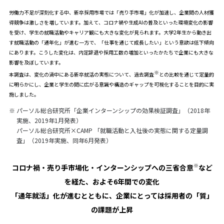
労働力不足が深刻化する中、新卒採用市場では「売り手市場」化が加速し、企業間の人材獲
得競争は激しさを増しています。加えて、コロナ禍や生成AIの普及といった環境変化の影響
を受け、学生の就職活動やキャリア観にも大きな変化が見られます。大学2年生から動き出
す就職活動の「通年化」が進む一方で、「仕事を通じて成長したい」という意欲は低下傾向
にあります。こうした変化は、内定辞退や採用工数の増加といったかたちで企業にも大きな
影響を及ぼしています。
※
本調査は、変化の渦中にある新卒就活の実態について、過去調査
との比較を通じて定量的
に明らかにし、企業と学生の間に広がる意識や構造のギャップを可視化することを目的に実
施しました。
※
パーソル総合研究所「企業インターンシップの効果検証調査」
（2018年
実施、2019年1月発表）
パーソル総合研究所×CAMP 「就職活動と入社後の実態に関する定量調
査」
（2019年実施、同年6月発表）
※
コロナ禍・売り手市場化・インターンシップへの三省合意
など
を経た、およそ6年間での変化
「通年就活」化が進むとともに、企業にとっては採用者の「質」
の課題が上昇