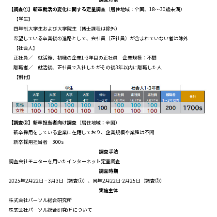
【調査①】新卒就活の変化に関する定量調査
（居住地域：全国、18～30歳未満）
【学生】
四年制大学生および大学院生（博士課程は除外）
希望している卒業後の進路として、会社員（正社員）が含まれていない者は除外
【社会人】
正社員／ 就活後、初職の企業1-3年目の正社員 企業規模：不問
離職者／ 就活後、正社員で入社したがその後3年以内に離職した人
【割付】
【調査②】新卒担当者向け調査
（居住地域：全国）
新卒採用をしている企業に在籍しており、企業規模や業種は不問
新卒採用担当者 300s
調査手法
調査会社モニターを用いたインターネット定量調査
調査時期
2025年2月22日 – 3月3日（調査①）、同年2月22日-2月25日（調査②）
実施主体
株式会社パーソル総合研究所
株式会社パーソル総合研究所 について