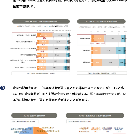
業で採用にかかる工数と負荷が増加
。採用状況を見ると、
内定辞退者の数が38.0％の
企業で増加した
。
企業の採用成果は
、「必要な人材が質・量ともに採用できていない」が38.3％と高
い
。特に企業規模が500人未満の企業では
５割を超える
。質と量の比較で言えば、全
体的に採用人材の
「質」の課題の方が多いことがわかる
。