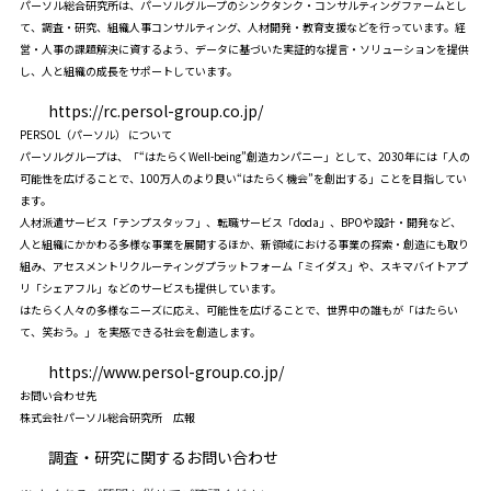
パーソル総合研究所は、パーソルグループのシンクタンク・コンサルティングファームとし
て、調査・研究、組織人事コンサルティング、人材開発・教育支援などを行っています。経
営・人事の課題解決に資するよう、データに基づいた実証的な提言・ソリューションを提供
し、人と組織の成長をサポートしています。
https://rc.persol-group.co.jp/
PERSOL（パーソル） について
パーソルグループは、「“はたらくWell-being”創造カンパニー」として、2030年には「人の
可能性を広げることで、100万人のより良い“はたらく機会”を創出する」ことを目指してい
ます。
人材派遣サービス「テンプスタッフ」、転職サービス「doda」、BPOや設計・開発など、
人と組織にかかわる多様な事業を展開するほか、新領域における事業の探索・創造にも取り
組み、アセスメントリクルーティングプラットフォーム「ミイダス」や、スキマバイトアプ
リ「シェアフル」などのサービスも提供しています。
はたらく人々の多様なニーズに応え、可能性を広げることで、世界中の誰もが「はたらい
て、笑おう。」 を実感できる社会を創造します。
https://www.persol-group.co.jp/
お問い合わせ先
株式会社パーソル総合研究所 広報
調査・研究に関するお問い合わせ