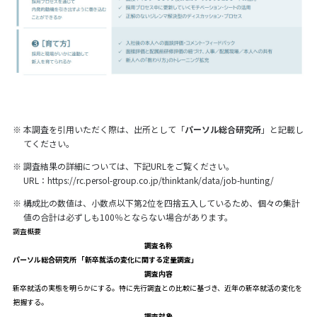
※
本調査を引用いただく際は、出所として「
パーソル総合研究所
」と記載し
てください。
※
調査結果の詳細については、下記URLをご覧ください。
URL：
https://rc.persol-group.co.jp/thinktank/data/job-hunting/
※
構成比の数値は、小数点以下第2位を四捨五入しているため、個々の集計
値の合計は必ずしも100％とならない場合があります。
調査概要
調査名称
パーソル総合研究所 「新卒就活の変化に関する定量調査」
調査内容
新卒就活の実態を明らかにする。特に先行調査との比較に基づき、近年の新卒就活の変化を
把握する。
調査対象