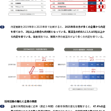
内定者数を2019年卒と2025年卒で比較すると、
2025年卒の方が多くの企業から内定
を得ており、2社以上の割合も約6割となっている。就活生の約8人に1人は5社以上か
ら内定を得ている
。偏差値別では、難関大学の就活生がより多くの内定を得ている。
採用活動の難化と企業の課題
企業の採用担当者に近年（直近５年間）の新卒採用の変化を聴取すると、
47.4％の企