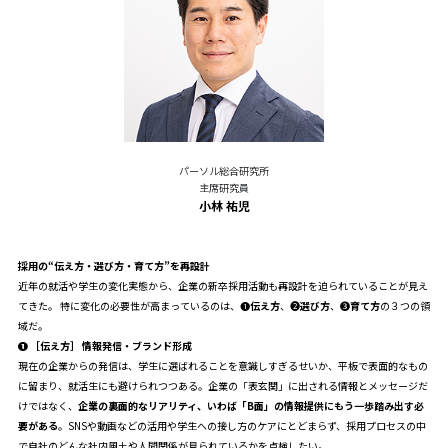
パーソル総合研究所
主席研究員
小林 祐児
採用の“伝え方・選び方・育て方”を再設計
近年の就活や学生の変化実態から、企業の新卒採用活動も再設計を迫られていることが見え
てきた。 特に変化の必要性が高まっているのは、❶
伝え方
、❷
選び方
、❸
育て方
の３つの領
域だ。
❶
［
伝え方］ 情報発信・ブランド形成
現在の企業からの発信は、学生に選ばれることを意識しすぎるせいか、平板で表面的なもの
に留まり、就活生にも避けられつつある。企業の「表玄関」に出される情報とメッセージだ
けではなく、
企業の裏面的なリアリティ、いわば「B面」の情報提供にもう一歩踏み出す必
要がある
。SNSや動画などの活用や学生への接し方のケアにとどまらず、採用プロセスの中
で自社のどんな社内風土や人間関係が見られているかを点検したい。