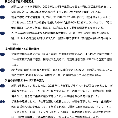
就活の通年化と構造変化
就活のスタートが早期化。2019年は大学3年生冬になると一斉に就活生が動き出して
いたのに対し、2025年は大学2年生冬までに既に2割が就活を開始している。
就活で参考にする情報源としては、2019年と2025年いずれも「就活サイト」がトッ
プであった。2019年から最も増加したのが「企業のSNS公式アカウント」で、「その
他のSNS」も大きく増加。SNSは、就活生にとって重要な情報源となっている。
2025年卒は2019年卒よりも内定獲得数が増加。2社以上から内定を得た割合は約6
割、5社以上の内定者も約8人に1人に。難関大学の学生ほど内定数が多い傾向が見ら
れた。
採用活動の難化と企業の課題
企業の採用担当者に近年（直近５年間）の変化を聴取すると、 47.4％の企業で採用に
かかる工数と負荷が増加。採用状況を見ると、内定辞退者の数が38.0％の企業で増加
した。
約4割の企業が「必要な人材を質・量ともに確保できていない」と回答。特に500人未
満の企業では5割を超える。全体的に「質」に課題を感じている企業が多い。
学生の価値観とキャリア観の変化
就活で重視していることでは、2025年も「仕事とプライベートが両立できること」が
最重視される一方、「やりたい仕事ができること」は大きく低下。「勤務時間、勤務
場所など、働き方が柔軟に選択できること」が重視される傾向が強まった。
学生側の意識として、「仕事を通じて成長したい」が最も低下した。一方、企業側が
感じる採用人材の変化として、５年前と比較して顕著に上がったのは、「リモートワ
ークのスキル・知識」「デジタルスキル・知識」「真面目さ」など。減少が目立つの
は、「起業家精神」「積極的な態度」「リーダーシップ経験の多さ」など。