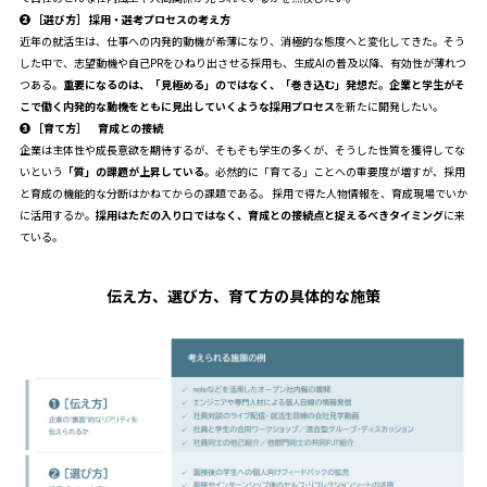
❷
［
選び方］ 採用・選考プロセスの考え方
近年の就活生は、仕事への内発的動機が希薄になり、消極的な態度へと変化してきた。そう
した中で、志望動機や自己PRをひねり出させる採用も、生成AIの普及以降、有効性が薄れつ
つある。
重要になるのは、「見極める」のではなく、「巻き込む」発想だ。企業と学生がそ
こで働く内発的な動機をともに見出していくような採用プロセス
を新たに開発したい。
❸ ［育て方］ 育成との接続
企業は主体性や成長意欲を期待するが、そもそも学生の多くが、そうした性質を獲得してな
いという
「質」の課題が上昇している
。必然的に「育てる」ことへの重要度が増すが、採用
と育成の機能的な分断はかねてからの課題である。 採用で得た人物情報を、育成現場でいか
に活用するか。
採用はただの入り口ではなく、育成との接続点と捉えるべきタイミング
に来
ている。
伝え方、選び方、育て方の具体的な施策