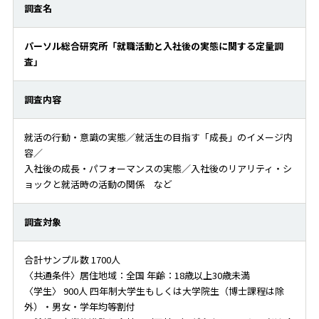
調査名
パーソル総合研究所「就職活動と入社後の実態に関する定量調
査」
調査内容
就活の行動・意識の実態／就活生の目指す「成長」のイメージ内
容／
入社後の成長・パフォーマンスの実態／入社後のリアリティ・シ
ョックと就活時の活動の関係 など
調査対象
合計サンプル数 1700人
〈共通条件〉居住地域：全国 年齢：18歳以上30歳未満
〈学生〉 900人 四年制大学生もしくは大学院生（博士課程は除
外）・男女・学年均等割付