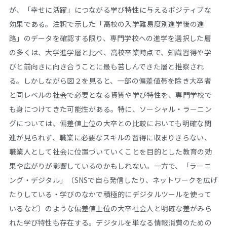
が、「幸せに活躍」につながる学び特性に与えるポジティブな
効果である。注釈で示した「高校の入学難易度別進学後の進
路」のデータを確認する限り、専門学校への進学を選択した層
の多くは、大学進学層と比べ、高校卒業時点で、知識習得や学
びと前向きに向き合うことに最も苦しんできた層と推察され
る。しかしながら図２を見ると、一部の偏差値帯を除き大卒者
と同レベルの社会で必要となる資質や学び特性を、専門学校で
も身につけてきた可能性がある。特に、ソーシャル・ラーニン
グについては、偏差値上位の大卒との比較においても明確な関
連が見られず、職業に必要なスキルの習得に収まりきらない、
職業人として社会に位置づいていくことを目的とした教育の効
果や広がりが影響しているのかもしれない。一方で、「ラーニ
ング・デジタル」（SNSで自ら発信したり、ネットワークを広げ
たりしている・学びのなかで積極的にデジタルツールを使って
いるなど）のような偏差値上位の大卒社会人と明確な差がみら
れた学び特性も存在する。デジタルを単なる情報消費のための