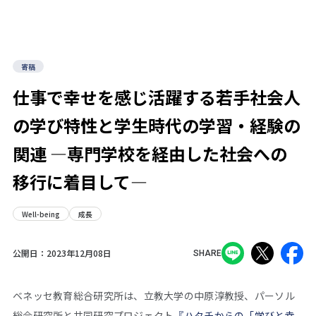
寄稿
仕事で幸せを感じ活躍する若手社会人
の学び特性と学生時代の学習・経験の
関連 ―専門学校を経由した社会への
移行に着目して―
Well-being
成長
公開日：
2023年12月08日
SHARE
ベネッセ教育総合研究所は、立教大学の中原淳教授、パーソル
総合研究所と共同研究プロジェクト
『ハタチからの「学びと幸