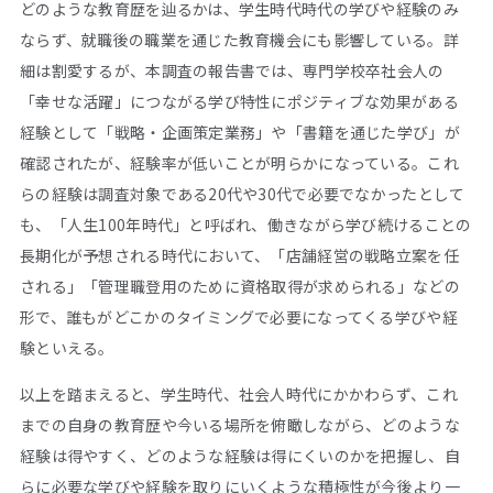
どのような教育歴を辿るかは、学生時代時代の学びや経験のみ
ならず、就職後の職業を通じた教育機会にも影響している。詳
細は割愛するが、本調査の報告書では、専門学校卒社会人の
「幸せな活躍」につながる学び特性にポジティブな効果がある
経験として「戦略・企画策定業務」や「書籍を通じた学び」が
確認されたが、経験率が低いことが明らかになっている。これ
らの経験は調査対象である20代や30代で必要でなかったとして
も、「人生100年時代」と呼ばれ、働きながら学び続けることの
長期化が予想される時代において、「店舗経営の戦略立案を任
される」「管理職登用のために資格取得が求められる」などの
形で、誰もがどこかのタイミングで必要になってくる学びや経
験といえる。
以上を踏まえると、学生時代、社会人時代にかかわらず、これ
までの自身の教育歴や今いる場所を俯瞰しながら、どのような
経験は得やすく、どのような経験は得にくいのかを把握し、自
らに必要な学びや経験を取りにいくような積極性が今後より一