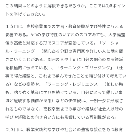
この結果はどのように解釈できるだろうか。ここでは2点ポイン
トを挙げておきたい。
１点目は、高校卒業までの学習・教育経験が学び特性に与える
影響である。5つの学び特性のいずれのスコアみても、大学偏差
値の高低と対応する形でスコアが変動している。「ソーシャ
ル・ラーニング」（関心ある分野の専門家や詳しい人に話を聞
きにいくことがある、周囲の人や上司に自分の関心のある領域
を積極的に伝えている）、「ラーニング・ブリッジング」（仕
事で得た経験と、これまで学んできたことを結び付けて考えてい
る）などの姿勢や、「ラーニング・レジリエンス」（忙しい時
も、粘り強く地道に学びを続けている、自分にとって難しい事
ほど経験する価値がある）などの価値観は、一朝一夕に形成さ
れるものではなく、高校卒業までの学びや経験が社会人以降の
学びや経験との向き合い方にも影響している可能性がある。
２点目は、職業実践的な学びや社会との豊富な接点をもつ教育