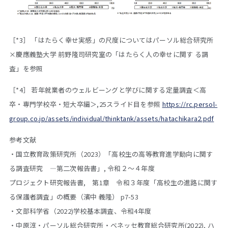
［*3］ 「はたらく幸せ実感」の尺度についてはパーソル総合研究所
×慶應義塾大学 前野隆司研究室の「はたらく人の幸せに関す る調
査」を参照
［*4］ 若年就業者のウェルビーングと学びに関する定量調査＜高
卒・専門学校卒・短大卒編＞,25スライド目を参照
https://rc.persol-
group.co.jp/assets/individual/thinktank/assets/hatachikara2.pdf
参考文献
・国立教育政策研究所（2023）「高校生の高等教育進学動向に関す
る調査研究 ―第二次報告書」, 令和２～４年度
プロジェクト研究報告書, 第1章 令和３年度「高校生の進路に関す
る保護者調査」の概要（濱中 義隆） p7-53
・文部科学省（2022)学校基本調査、令和4年度
・中原淳・パーソル総合研究所・ベネッセ教育総合研究所(2022), ハ