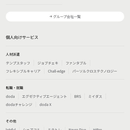
グループ会社一覧
個人向けサービス
人材派遣
テンプスタッフ
ジョブチェキ
ファンタブル
フレキシブルキャリア
Chall-edge
パーソルクロステクノロジー
転職・就職
doda
エグゼクティブエージェント
BRS
ミイダス
dodaチャレンジ
doda X
その他
lotsful
シェアフル
ミラトレ
Neuro Dive
HiPro