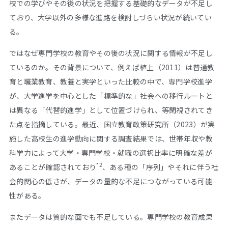
校での学びやその後の状況を把握する基礎的なデータが不足し
ており、大学以外の多様な進路を検討しづらい状況が続いてい
る。
ではなぜ専門学校の教育やその後の状況に関する情報が不足し
ているのか。その背景について、例えば植上（2011）は普通教
育と職業教育、教養と実学といった比較の中で、専門学校進学
が、大学進学を中心とした「標準的な」社会への移行ルートと
は異なる「代替的進学」として位置づけられ、等閑視されてき
た点を指摘している。最近、国立教育政策研究所（2023）が実
施した高校生の進学動向に関する調査結果では、世帯年収や教
科学力によって大学・専門学校・就職の選択比率に明確な差が
*2
あることが確認されており
、ある種の「序列」やそれに伴う社
会的関心の低さが、データの量的な不足につながっている可能
性がある。
またデータは質的な面でも不足している。専門学校の教育成果