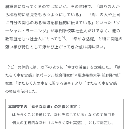
層重要になってくるのではないか。その意味で、「周りの人か
ら積極的に意見をもらうようにしている」 「周囲の人や上司
に自分の関心のある領域を積極的に伝えている」といった「ソ
ーシャル・ラーニング」が専門学校卒社会人だけでなく、他の
*4
教育歴をもつ社会人にとっても
、「幸せな活躍」と特に関連の
強い学び特性として浮かび上がってきた点は興味深い。
［*1］ 具体的には、以下のように「幸せな活躍」を定義した。「は
たらく幸せ実感」はパーソル総合研究所×慶應義塾大学 前野隆司研
究室 「はたらく人の幸せに関する調査」より「はたらく幸せ実感」
の項目を使用した。
本調査での「幸せな活躍」の定義と測定
：
「はたらくことを通じて、幸せを感じている」などの７項目を
「個人の主観的な幸せ（はたらく幸せ実感）」として測定し、