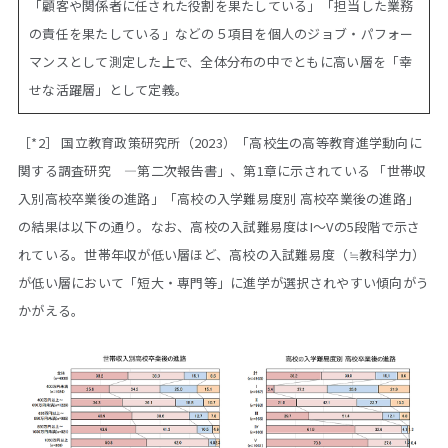
「顧客や関係者に任された役割を果たしている」「担当した業務
の責任を果たしている」などの５項目を個人のジョブ・パフォー
マンスとして測定した上で、全体分布の中でともに高い層を「幸
せな活躍層」として定義。
［*2］ 国立教育政策研究所（2023）「高校生の高等教育進学動向に
関する調査研究 ―第二次報告書」、第1章に示されている 「世帯収
入別高校卒業後の進路」「高校の入学難易度別 高校卒業後の進路」
の結果は以下の通り。なお、高校の入試難易度はI～Vの5段階で示さ
れている。世帯年収が低い層ほど、高校の入試難易度（≒教科学力）
が低い層において「短大・専門等」に進学が選択されやすい傾向がう
かがえる。