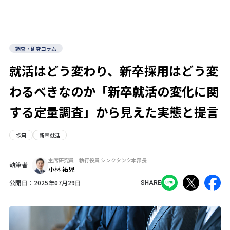
調査・研究コラム
就活はどう変わり、新卒採用はどう変
わるべきなのか――「新卒就活の変化に関
する定量調査」から見えた実態と提言
採用
新卒就活
主席研究員 執行役員 シンクタンク本部長
執筆者
小林 祐児
公開日：
2025年07月29日
SHARE