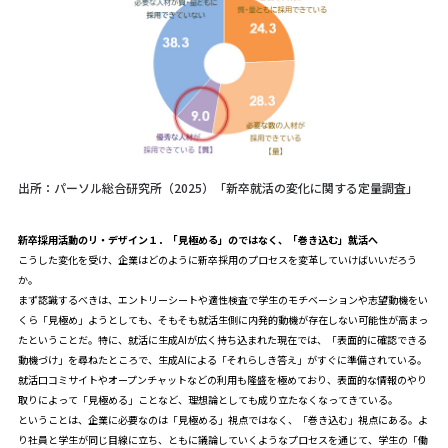
出所：パーソル総合研究所（2025）「新卒就活の変化に関する定量調査」
新卒採用活動のリ・デザイン１．「見極める」のではなく、「巻き込む」就活へ
こうした変化を受け、企業はどのように新卒採用のプロセスを変革していけばいいだろう
か。
まず認識するべきは、エントリーシートや適性検査で学生のモチベーションや志望動機をい
くら「見極め」ようとしても、そもそも就活生側に内発的動機が存在しない可能性が高まっ
たということだ。特に、就活に生成AIが広く持ち込まれた現在では、「表面的に確認できる
動機づけ」を尋ねたところで、生成AIによる「それらしき答え」がすぐに準備されている。
就活口コミサイトやオープンチャットなどの利用も隆盛を極めており、表面的な情報のやり
取りによって「見極める」ことなど、理想論としても成り立たなくなってきている。
ということは、企業に必要なのは「見極める」視点ではなく、「巻き込む」視点にある。よ
り社員と学生が同じ目線に立ち、ともに議論していくようなプロセスを通じて、学生の「働