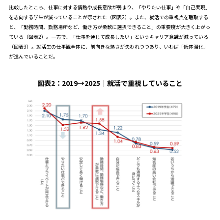
比較したところ、仕事に対する情熱や成長意欲が弱まり、「やりたい仕事」や「自己実現」
を志向する学生が減っていることが示された（図表2）。また、就活での重視点を聴取する
と、「勤務時間、勤務場所など、働き方が柔軟に選択できること」の重要度が大きく上がっ
ている（図表2）。一方で、「仕事を通じて成長したい」というキャリア意識が減っている
（図表3）。就活生の仕事観全体に、前向きな熱さが失われつつあり、いわば「低体温化」
が進んでいることだ。
図表2：
2019→2025｜就活で重視していること