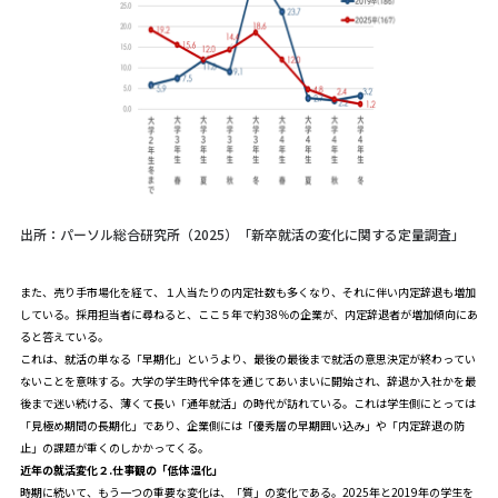
出所：パーソル総合研究所（2025）「新卒就活の変化に関する定量調査」
また、売り手市場化を経て、１人当たりの内定社数も多くなり、それに伴い内定辞退も増加
している。採用担当者に尋ねると、ここ５年で約38％の企業が、内定辞退者が増加傾向にあ
ると答えている。
これは、就活の単なる「早期化」というより、最後の最後まで就活の意思決定が終わってい
ないことを意味する。大学の学生時代全体を通じてあいまいに開始され、辞退か入社かを最
後まで迷い続ける、薄くて長い「通年就活」の時代が訪れている。これは学生側にとっては
「見極め期間の長期化」であり、企業側には「優秀層の早期囲い込み」や「内定辞退の防
止」の課題が重くのしかかってくる。
近年の就活変化２.仕事観の「低体温化」
時期に続いて、もう一つの重要な変化は、「質」の変化である。2025年と2019年の学生を