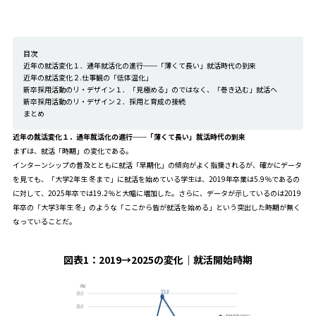
目次
近年の就活変化１．通年就活化の進行──「薄くて長い」就活時代の到来
近年の就活変化２.仕事観の「低体温化」
新卒採用活動のリ・デザイン１．「見極める」のではなく、「巻き込む」就活へ
新卒採用活動のリ・デザイン２．採用と育成の接続
まとめ
近年の就活変化１．通年就活化の進行──「薄くて長い」就活時代の到来
まずは、就活「時期」の変化である。
インターンシップの普及とともに就活「早期化」の傾向がよく指摘されるが、確かにデータ
を見ても、「大学2年生 冬まで」に就活を始めている学生は、2019年卒業は5.9％であるの
に対して、2025年卒では19.2％と大幅に増加した。さらに、データが示しているのは2019
年卒の「大学3年生 冬」のような「ここから皆が就活を始める」という突出した時期が無く
なっていることだ。
図表1：
2019→2025の変化｜就活開始時期