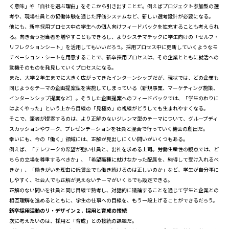
く意味」や「自社を選ぶ理由」をそこから引き出すことだ。例えばプロジェクト参加型の選
考や、現場社員との協働体験を通じた評価システムなど、新しい選考設計が必要になる。
他にも、新卒採用プロセス中の学生への個人向けフィードバックを拡充することも考えられ
る。向き合う担当者を増やすこともできるし、よりシステマチックに学生向けの「セルフ・
リフレクションシート」を活用してもいいだろう。採用プロセス中に更新していくようなモ
チベーション・シートを用意することで、新卒採用プロセスは、その企業とともに就活への
動機そのものを発見していくプロセスになる。
また、大学２年生までに大きく広がってきたインターンシップだが、現状では、どの企業も
同じようなテーマの企画提案型を実施してしまっている（新規事業、マーケティング施策、
インターンシップ提案など）。そうした企画提案へのフィードバックでは、「学生のわりに
はよくやった」という上から目線の「見極め」の視線がどうしても生まれやすくなる。
そこで、筆者が提案するのは、より正解のないジレンマ型のテーマについて、グループディ
スカッションやワーク、プレゼンテーションを社員と混合で行っていく機会の創出だ。
幸いにも、今の「働く」領域には、正解が見出しにくい問いがいくつもある。
例えば、「テレワークの希望が強い社員と、出社を求める上司。労働生産性の観点では、ど
ちらの立場を尊重するべきか」、「希望職種に就けなかった配属を、納得して受け入れるべ
きか」、「働きがいを理由に低賃金でも働き続けるのは正しいのか」など、学生が自分事に
しやすく、社会人でも正解が見えないテーマがいくらでも設定できる。
正解のない問いを社員と同じ目線で熟考し、対話的に議論することを通じて学生と企業との
相互理解を進めるとともに、学生の仕事への目線を、もう一段上げることができるだろう。
新卒採用活動のリ・デザイン２．採用と育成の接続
次に考えたいのは、採用と「育成」との接続の課題だ。