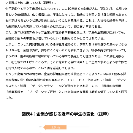
いる現状を映し出している（図表3）。
少子高齢化と売り手市場化にともなって、ここ10年ほどで企業が人に「選ばれる」立場であ
るという価値観は、広く伝播した。学生にとっては、動機づけが弱い受け身な態度であって
も内定はでるという状況が到来したということを意味する。これは、入社後の成長を見越し
た未経験入社を実施している日本の就活において、頭の痛い事態である。
また、近年は各業界のトップ企業が軒並み新卒初任給を上げ、学生の企業選びにおいても、
金銭的な条件の重要性が増しているという指摘もそこかしこでされている。
しかし、こうした内発的動機づけの希薄化を鑑みると、学生たちは会社選びの決め手となる
トリガーを「金銭以外に」持ちにくくなったとも解釈できよう。給与の高さに目がいってし
まうのは、他の判断軸が曖昧になっている学生の裏返しの可能性がある。この点を見誤る
と、初任給だけ上げたところで、そこに惹かれる学生は果たして企業が求めるような主体性
を持つ人材であるのか、という点を看過してしまう。
そうした動機づけの弱さは、企業の採用担当者も直接感じているようだ。5年以上勤める採
用担当者に学生像の5年間の変化を尋ねると、「リモートワークのスキル・知識」「デジタ
ルスキル・知識」「データリテラシー」などが伸びたとされる一方で、「積極的な態度」
「起業家精神」「リーダーシップ経験」といった前向きな要素は軒並み低下していると回答
した。
図表4：
企業が感じる近年の学生の変化（抜粋）