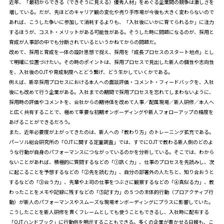
近年、「最初からできる（できそうに見える）優秀人材」をめぐる企業間の競争は激しさを
増している。だが、先ほどのキャリア観の変化や売り手市場が今後も大きく変わらないので
あれば、こうした争いに参加して消耗するよりも、「入社後にいかに育てられるか」に注力
するほうが、コスト・メリットがある可能性がある。そうした時に問題になるのが、採用と
育成が人事部の中でも分断されているというかねてからの問題だ。
改めて、採用と育成を一体の設計思想で捉え、採用を「成長プロセスのスタート地点」とし
て明確に位置づけたい。その時のポイントは、採用プロセスで見出した新人の個性や志向性
を、入社後のOJTや育成制度へとどう繋げ、どう生かしていくかである。
例えば、新卒採用プロセスにおける本人への面談評価・コメント・フィードバックを、入社
後にも改めて行う企業がある。入社までの期間で採用プロセスを忘れてしまわないように、
採用時の評価やコメントを、会社からの期待値を改めて人事／配属現場／新人研修／本人へ
と広く共有することで、極めて重要な初期オンボーディングや新人フォローアップの精度を
あげることができるだろう。
また、近年必要度が上がってきたのは、新人への「教わり方」のトレーニング拡充である。
パーソル総合研究所の「
OJTに関する定量調査
」では、すでにOJTで教わる新人側のどのよ
うな行動が自身のパフォーマンスにつながっているのかを分析している。そこでは、わから
ないことがあれば、積極的に質問するなどの「①訊く力」、仕事のプロセスを先読みし、次
に起こることを予想するなどの「②先を読む力」、自分の部署外の人たちと、知り合おうと
するなどの「③会う力」、先輩や上司の仕事をつぶさに観察するなどの「④真似る力」、教
わったことをメモや記録に残すなどの「⑤記す力」の５つの主体的行動（プロアクティブ行
動）が新人のパフォーマンスやスムーズな現場オンボーディングにプラスに影響していた。
こうしたことを新人研修を貫くフレームとしても使うこともできるし、入社時に配布する
「OJTハンドブック」に行動例を明示することもできる。多くの企業が書かせる日報も、こ