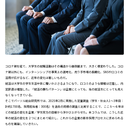
コロナ禍を経て、大学生の就職活動はその構造から価値観まで、大きく様変わりした。コロ
ナ禍以外にも、インターンシップの事実上の選考化、売り手市場の長期化、SNSや口コミの
活用が広がるなど、近年の変化は著しいものだ。
就活は大学生の学生生活全体に覆いかぶさるようになり、口コミのような情報は氾濫し、内
定辞退は増加した。「就活の勝ちパターン」は企業にとっても、当の就活生にとっても見え
なくなってきている。
そこでパーソル総合研究所では、2025年2月に実施した
定量調査
（学生・社会人1〜3年目：
計約1700名、採用担当者：300名）を過去の同様の調査と比較することで、ここ５～６年ほ
どの就活の変化を企業／学生双方の目線から浮かび上がらせた。本コラムでは、こうした近
年の就活の変化を２つにまとめて紹介し、これからの企業の新卒採用プロセスに求められる
ものを議論していきたい。