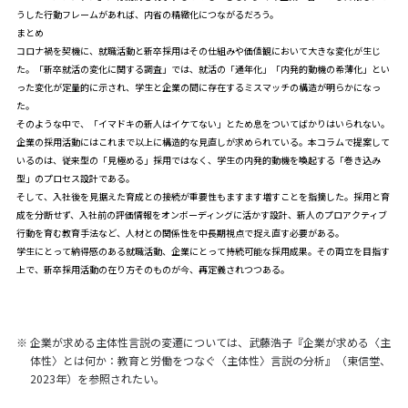
うした行動フレームがあれば、内省の精緻化につながるだろう。
まとめ
コロナ禍を契機に、就職活動と新卒採用はその仕組みや価値観において大きな変化が生じ
た。「
新卒就活の変化に関する調査
」では、就活の「通年化」「内発的動機の希薄化」とい
った変化が定量的に示され、学生と企業の間に存在するミスマッチの構造が明らかになっ
た。
そのような中で、「イマドキの新人はイケてない」とため息をついてばかりはいられない。
企業の採用活動にはこれまで以上に構造的な見直しが求められている。本コラムで提案して
いるのは、従来型の「見極める」採用ではなく、学生の内発的動機を喚起する「巻き込み
型」のプロセス設計である。
そして、入社後を見据えた育成との接続が重要性もますます増すことを指摘した。採用と育
成を分断せず、入社前の評価情報をオンボーディングに活かす設計、新人のプロアクティブ
行動を育む教育手法など、人材との関係性を中長期視点で捉え直す必要がある。
学生にとって納得感のある就職活動、企業にとって持続可能な採用成果。その両立を目指す
上で、新卒採用活動の在り方そのものが今、再定義されつつある。
※
企業が求める主体性言説の変遷については、武藤浩子『企業が求める〈主
体性〉とは何か：教育と労働をつなぐ〈主体性〉言説の分析』（東信堂、
2023年）を参照されたい。