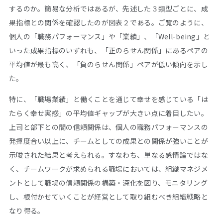
するのか。簡易な分析ではあるが、先述した３類型ごとに、成
果指標との関係を確認したのが図表２である。ご覧のように、
個人の「職務パフォーマンス」や「業績」、「Well-being」と
いった成果指標のいずれも、「正のらせん関係」にあるペアの
平均値が最も高く、「負のらせん関係」ペアが低い傾向を示し
た。
特に、「職場業績」と働くことを通じて幸せを感じている「は
たらく幸せ実感」の平均値ギャップが大きい点に着目したい。
上司と部下との間の信頼関係は、個人の職務パフォーマンスの
発揮度合い以上に、チームとしての成果との関係が強いことが
示唆された結果と考えられる。すなわち、単なる感情論ではな
く、チームワークが求められる職場においては、組織マネジメ
ントとして職場の信頼関係の構築・深化を図り、モニタリング
し、根付かせていくことが経営として取り組むべき組織戦略と
なり得る。