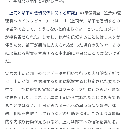
て、本研究の結果を紹介したい。
「上司と部下の信頼関係に関する研究」
の予備調査（企業の管
理職へのインタビュー）では、「（上司が）部下を信頼するの
は当然であって、そうしないと始まらない」といったコメント
が複数寄せられた。しかし、他者を信頼することにはリスクが
伴うため、部下が期待に応えられなかった場合の失敗や、その
結果生じる影響を考慮すると本来的に容易なことではないはず
だ。
実際の上司と部下のペアデータを用いて行った実証的な分析で
は、上司が部下を信頼するために影響すると想定された要素の
中で、「能動的で忠実なフォロワーシップ行動」のみが有意な
効果を示した。これは、単に上司から言われたことに忠実であ
ることではなく、上司からのメールへの早い返信や報告、連
絡、相談を先取りして行うなどの行動を指す。このような能動
的な先取り行動が見られると、上司は部下への信頼を高める。