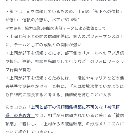
・部下は上司を信頼しているものの、上司の「部下への信頼」
＊
が低い「信頼の片想い」ペアが52.4％
＊本調査、協力企業5組織の実証データによる数値として
・上司と部下との間の信頼関係は、個人のパフォーマンス以上
に、チームとしての成果との関係が強い
・上司が部下を信頼するには、部下側の「メールへの早い返信
や報告、連絡、相談を先取りして行うなど」のフォロワーシッ
プ行動が有効
・上司が部下を信頼するためには、「職位やキャリアなどの他
者基準で期待をかける」と共に、「人は環境次第でいかように
も自律的に成長すると考える」価値観を育むことが大事
次のコラム
「上司と部下の信頼関係構築に不可欠な「被信頼
感」の高め方」
では、相手から信頼されていると感じる「被信
頼感」に着目し、「上司からの被信頼感」の形成メカニズムに
ついて紹介していきたい。