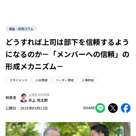
調査・研究コラム
どうすれば上司は部下を信頼するよう
になるのか－「メンバーへの信頼」の
形成メカニズム－
マネジメント
人材育成
リーダー育成
人事評価
上席主任研究員
執筆者
井上 亮太郎
公開日：
2025年03月12日
SHARE