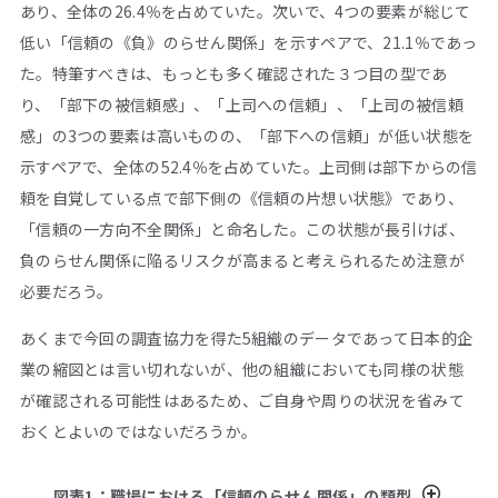
あり、全体の26.4％を占めていた。次いで、4つの要素が総じて
低い「信頼の《負》のらせん関係」を示すペアで、21.1％であっ
た。特筆すべきは、もっとも多く確認された３つ目の型であ
り、「部下の被信頼感」、「上司への信頼」、「上司の被信頼
感」の3つの要素は高いものの、「部下への信頼」が低い状態を
示すペアで、全体の52.4％を占めていた。上司側は部下からの信
頼を自覚している点で部下側の《信頼の片想い状態》であり、
「信頼の一方向不全関係」と命名した。この状態が長引けば、
負のらせん関係に陥るリスクが高まると考えられるため注意が
必要だろう。
あくまで今回の調査協力を得た5組織のデータであって日本的企
業の縮図とは言い切れないが、他の組織においても同様の状態
が確認される可能性はあるため、ご自身や周りの状況を省みて
おくとよいのではないだろうか。
図表1：職場における「信頼のらせん関係」の類型