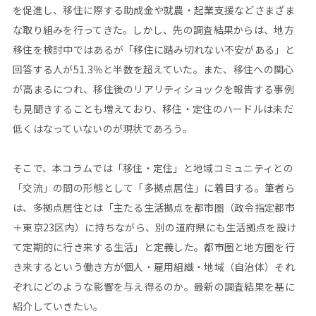
を促進し、移住に際する助成金や就農・起業支援などさまざま
な取り組みを行ってきた。しかし、先の調査結果からは、地方
移住を検討中ではあるが「移住に踏み切れない不安がある」と
回答する人が51.3％と半数を超えていた。また、移住への関心
が高まるにつれ、移住後のリアリティショックを報告する事例
も見聞きすることも増えており、移住・定住のハードルは未だ
低くはなっていないのが現状であろう。
そこで、本コラムでは「移住・定住」と地域コミュニティとの
「交流」の間の形態として「多拠点居住」に着目する。筆者ら
は、多拠点居住とは「主たる生活拠点を都市圏（政令指定都市
＋東京23区内）に持ちながら、別の道府県にも生活拠点を設け
て定期的に行き来する生活」と定義した。都市圏と地方圏を行
き来するという働き方が個人・雇用組織・地域（自治体）それ
ぞれにどのような影響を与え得るのか。最新の調査結果を基に
紹介していきたい。