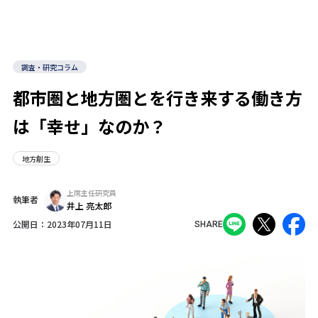
調査・研究コラム
都市圏と地方圏とを行き来する働き方
は「幸せ」なのか？
地方創生
上席主任研究員
執筆者
井上 亮太郎
公開日：
2023年07月11日
SHARE