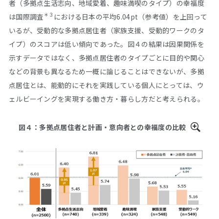
者（多拠点生活志向、地域愛着、趣味満喫のタイプ）の幸福度
＊３
は国際調査
における日本の平均6.04pt（参考値）を上回って
いるが、受動的な多拠点居住者（家族支援、受動的ワークのタ
イプ）のスコアは低い傾向であった。図４の結果は因果関係を
示すデータではなく、多拠点居住者のタイプごとに目的や関心
などの背景も異なるため一概に論じることはできないが、多拠
点居住とは、能動的にそれを実践している個人にとっては、ウ
ェルビーイングを実現する働き方・暮らし方だと考えられる。
図４：多拠点居住者と計画・意向者との幸福度の比較