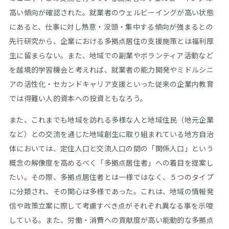
高い傾向が確認された。就業者のウェルビーイングが高い状態
にあると、仕事に対し熱意・没頭・集中する傾向が強まるとの
先行研究から、企業における多拠点居住の支援施策とは福利厚
生に留まらない。また、地域での副業やボランティア活動など
を越境的学習機会と考えれば、就業者の能力開発やミドルシニ
アの活性化・セカンドキャリア支援といった従来の企業内教育
では得難い人的資本への投資ともなろう。
また、これまでも地域を訪れる多様な人と地域住民（地元企業
など）との交流を通じた地域創生に取り組まれている地方自治
体においては、定住人口と交流人口の間の「関係人口」という
概念の解像度を高めるべく「多拠点居住者」への着目を提案し
たい。その際、多拠点居住者とは一様ではなく、５つのタイプ
に分類され、その関心は多様であった。これは、地域の情報発
信や政策立案に際して考慮すべき点がそれぞれ異なる事を示唆
している。また、労働・消費への貢献度が高い能動的な多拠点