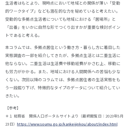
生活者はもとより、現時点において地域との関係が薄い「受動
的ワークタイプ」なども潜在的な力を秘めていると考えたい。
受動的な多拠点生活者についても地域における「居場所」と
「出番」をいかに自然な形でつくり出すかが重要な検討ポイン
トであると考える。
本コラムでは、多拠点居住という働き方・暮らし方に着目した
実態調査の一部を紹介してきたが、多拠点生活とは二重生活に
他ならない。二重生活は生活費や移動経費がかさむ上、移動に
も労力がかかる。また、地域における人間関係への苦悩も少な
くない。次回以降のコラムでは、多拠点居住者の生活実態をも
う一段掘り下げ、特徴的なタイプのデータについて紹介してい
きたい。
【参考】
＊１ 総務省 関係人口ポータルサイトより（最終閲覧日：2023年5月
23日）
https://www.soumu.go.jp/kankeijinkou/about/index.html