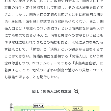
れる広い概念である（図１）。政府や自治体は「関係人口」を
将来の移住・定住候補者として期待し、その拡大施策を進めて
きた。しかし、関係人口の定義の幅広さとともに継続的な関係
深化を図る手法も試行錯誤であり課題も少なくない。また、関
係人口とは「地域への想いの強さ」という情緒的な側面を大切
にする概念であるがゆえに、消費と労働への貢献という観点も
やや曖昧に扱われてきたとの指摘もある。地域に活力をもたら
す観点として、「労働」と「消費」という観点から目をそらす
ことはできない。情緒的側面を重視する「関係人口」という概
念は尊重しつつ、本コラムのテーマである「多拠点居住者」に
着目することで、地域のにぎわい創出や活力への貢献について
も議論が深まることを期待したい。
図１：関係人口の概念図