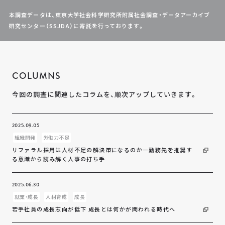
本調査データは、東京大学社会科学研究所附属社会調査・データアーカイブ
研究センター（SSJDA）に寄託を行っております。
COLUMNS
今回の調査に関連したコラムを、順次アップしていきます。
2025.09.05
組織開発
労働力不足
リファラル採用は人材不足の解決策になるのか―勤務先を推奨す
る意識から読み解く人事の打ち手
2025.06.30
就業・成長
人材育成
成長
若手社員の成長志向が低下 成長とは何かが問われる時代へ