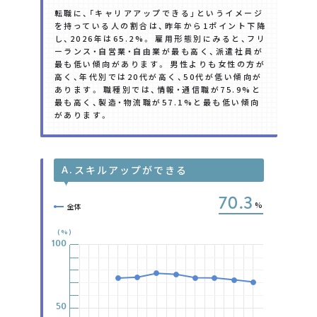
転職に、「キャリアアップできる」というイメージ
を持っている人の割合は、昨年から1ポイント下降
し、2026年は65.2%。 雇用形態別にみると、フリ
ーランス・自営業・自由業が最も高く、派遣社員が
最も低い傾向があります。 男性よりも女性の方が
高く、年代別では20代が高く、50代が低い傾向が
あります。 職種別では、情報・通信職が75.9%と
最も高く、製造・物流職が57.1%と最も低い傾向
があります。
A.
スキルアップができる
70.3
%
全体
(%)
100
100
100
100
100
100
100
50
50
50
50
50
50
50