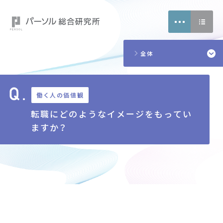
18
2
5
全体
7
4
働く人の価値観
転職にどのようなイメージをもってい
ますか？
CONTACT