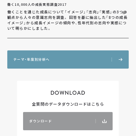
働く10,000人の成長実態調査2017
働くことを通じた成長について「イメージ」「志向｣「実感」の3つの
観点から人々の意識志向を調査。 回答を基に抽出した「8つの成長
イメージ」から成長イメージの傾向や、性年代別の志向や実感につ
いて明らかにしました。
テ
ー
マ
・
年
度
別
分
析
へ
DOWNLOAD
全質問のデータダウンロードはこちら
ダ
ウ
ン
ロ
ー
ド