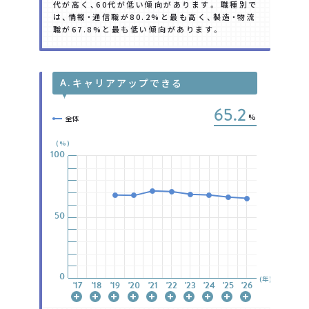
代が高く、60代が低い傾向があります。 職種別で
は、情報・通信職が80.2%と最も高く、製造・物流
職が67.8%と最も低い傾向があります。
A.
キャリアアップできる
65.2
%
全体
(%)
100
100
100
100
100
100
100
50
50
50
50
50
50
50
0
0
0
0
0
0
0
(年)
'17
'17
'17
'17
'17
'17
'17
'18
'18
'18
'18
'18
'18
'18
'19
'19
'19
'19
'19
'19
'19
'20
'20
'20
'20
'20
'20
'20
'21
'21
'21
'21
'21
'21
'21
'22
'22
'22
'22
'22
'22
'22
'23
'23
'23
'23
'23
'23
'23
'24
'24
'24
'24
'24
'24
'24
'25
'25
'25
'25
'25
'25
'25
'26
'26
'26
'26
'26
'26
'26