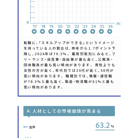
0
0
0
0
0
0
0
(年)
'17
'17
'17
'17
'17
'17
'17
'18
'18
'18
'18
'18
'18
'18
'19
'19
'19
'19
'19
'19
'19
'20
'20
'20
'20
'20
'20
'20
'21
'21
'21
'21
'21
'21
'21
'22
'22
'22
'22
'22
'22
'22
'23
'23
'23
'23
'23
'23
'23
'24
'24
'24
'24
'24
'24
'24
'25
'25
'25
'25
'25
'25
'25
'26
'26
'26
'26
'26
'26
'26
転職に、「スキルアップができる」というイメージ
を持っている人の割合は、昨年から1.7ポイント下
降し、2026年は70.3%。 雇用形態別にみると、フ
リーランス・自営業・自由業が最も高く、公務員・
団体職員が最も低い傾向があります。 男性よりも
女性の方が高く、年代別では20代が高く、50代が
低い傾向があります。 職種別では、情報・通信職
が78.3%と最も高く、製造・物流職が61%と最も
低い傾向があります。
A.
人材としての市場価値が高まる
63.2
%
全体
(%)