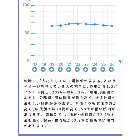
100
100
100
100
100
100
100
50
50
50
50
50
50
50
0
0
0
0
0
0
0
(年)
'17
'17
'17
'17
'17
'17
'17
'18
'18
'18
'18
'18
'18
'18
'19
'19
'19
'19
'19
'19
'19
'20
'20
'20
'20
'20
'20
'20
'21
'21
'21
'21
'21
'21
'21
'22
'22
'22
'22
'22
'22
'22
'23
'23
'23
'23
'23
'23
'23
'24
'24
'24
'24
'24
'24
'24
'25
'25
'25
'25
'25
'25
'25
'26
'26
'26
'26
'26
'26
'26
転職に、「人材としての市場価値が高まる」という
イメージを持っている人の割合は、昨年から1.2ポ
イント下降し、2026年は63.2%。 雇用形態別に
みると、公務員・団体職員が最も高く、派遣社員が
最も低い傾向があります。 男性よりも女性の方が
高く、年代別では20代が高く、50代が低い傾向が
あります。 職種別では、情報・通信職が72.2%と
最も高く、製造・物流職が53.7%と最も低い傾向
があります。