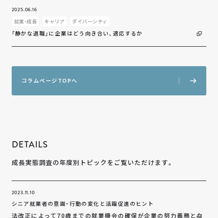
2025.06.16
就業・成長
キャリア
ダイバーシティ
「静かな退職」に企業はどう向き合い、適応するか
コ
ラ
ム
ペ
ー
ジ
T
O
P
へ
DETAILS
成長実態調査の年度別トピックをご覧いただけます。
2023.11.10
シニア就業者の意識・行動の変化と活躍促進のヒント
法改正によって70歳までの就業機会の確保が企業の努力義務とな