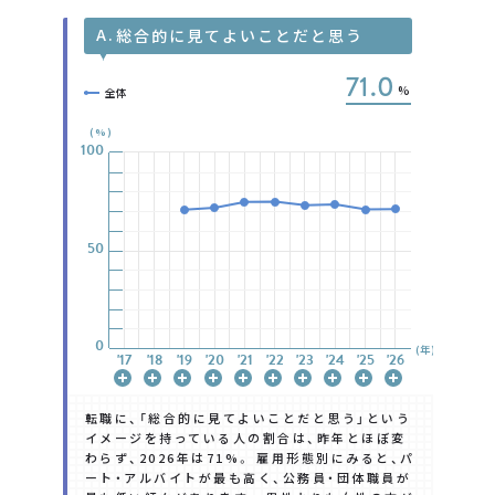
A.
総合的に見てよいことだと思う
71.0
%
全体
(%)
100
100
100
100
100
100
100
50
50
50
50
50
50
50
0
0
0
0
0
0
0
(年)
'17
'17
'17
'17
'17
'17
'17
'18
'18
'18
'18
'18
'18
'18
'19
'19
'19
'19
'19
'19
'19
'20
'20
'20
'20
'20
'20
'20
'21
'21
'21
'21
'21
'21
'21
'22
'22
'22
'22
'22
'22
'22
'23
'23
'23
'23
'23
'23
'23
'24
'24
'24
'24
'24
'24
'24
'25
'25
'25
'25
'25
'25
'25
'26
'26
'26
'26
'26
'26
'26
転職に、「総合的に見てよいことだと思う」という
イメージを持っている人の割合は、昨年とほぼ変
わらず、2026年は71%。 雇用形態別にみると、パ
ート・アルバイトが最も高く、公務員・団体職員が