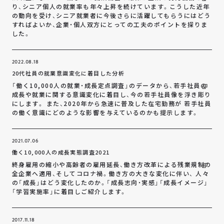
り、シニア個人の就業率も年々上昇を続けています。こうした近年
の動向を受け、シニア就業者に今後さらに活躍してもらうにはどう
すればよいか、企業・個人双方にとっての工夫のポイントを探りま
した。
2022.08.18
20代社員の就業意識変化に着目した分析
「働く10,000人の就業・成長定点調査」のデータから、若手社員の
成長や就業に関する意識変化に着目し、今の若手社員像を浮き彫り
にします。 また、2020年から急速に普及した在宅勤務が 若手社員
の働く意識にどのような影響を与えているのかも提示します。
2021.07.06
働く10,000人の成長実態調査2021
終身雇用の縮小や高齢者の雇用延長、働き方改革による残業規制の
全企業へ適用、そしてコロナ禍。働き方の大きな変化に伴い、 人々
の「成長」はどう変化したのか。「成長志向・実感」「成長イメージ」
「学習実施率」に着目しご紹介します。
2017.11.18