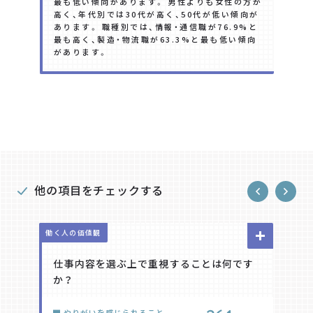
最も低い傾向があります。 男性よりも女性の方が
高く、年代別では30代が高く、50代が低い傾向が
あります。 職種別では、情報・通信職が76.9%と
最も高く、製造・物流職が63.3%と最も低い傾向
があります。
他の項目をチェックする
働く人の価値観
働く人の価値観
働く人の価値観
働く人の価値観
仕事内容を選ぶ上で重視することは何です
勤務条件を選ぶ上で重視することは何です
仕事に関する意識としてあてはまるものは
今後どのようなキャリアを考えています
か？
か？
何ですか？
か？
%
%
%
%
やりがいを感じられること
仕事とプライベートのバランスが
チームより個人で進められる仕事
現在の会社で管理職になりたい