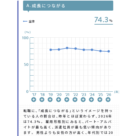
本調査に関するお問い合わせはこちら
A.
成長につながる
74.3
問
い
合
わ
せ
フ
ォ
ー
ム
%
全体
(%)
100
100
100
100
100
100
100
50
50
50
50
50
50
50
0
0
0
0
0
0
0
(年)
'17
'17
'17
'17
'17
'17
'17
'18
'18
'18
'18
'18
'18
'18
'19
'19
'19
'19
'19
'19
'19
'20
'20
'20
'20
'20
'20
'20
'21
'21
'21
'21
'21
'21
'21
'22
'22
'22
'22
'22
'22
'22
'23
'23
'23
'23
'23
'23
'23
'24
'24
'24
'24
'24
'24
'24
'25
'25
'25
'25
'25
'25
'25
'26
'26
'26
'26
'26
'26
'26
転職に、「成長につながる」というイメージを持っ
ている人の割合は、昨年とほぼ変わらず、2026年
は74.3%。 雇用形態別にみると、パート・アルバ
イトが最も高く、派遣社員が最も低い傾向があり
ます。 男性よりも女性の方が高く、年代別では20