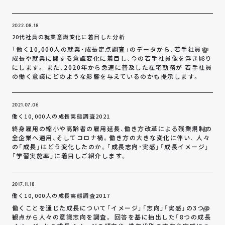
2022.08.18
20代社員の就業意識変化に着目した分析
「働く10,000人の就業・成長定点調査」のデータから、若手社員の
成長や就業に関する意識変化に着目し、今の若手社員像を浮き彫り
にします。 また、2020年から急速に普及した在宅勤務が 若手社員
の働く意識にどのような影響を与えているのかも提示します。
2021.07.06
働く10,000人の成長実態調査2021
終身雇用の縮小や高齢者の雇用延長、働き方改革による残業規制の
全企業へ適用、そしてコロナ禍。働き方の大きな変化に伴い、 人々
の「成長」はどう変化したのか。「成長志向・実感」「成長イメージ」
「学習実施率」に着目しご紹介します。
2017.11.18
働く10,000人の成長実態調査2017
働くことを通じた成長について「イメージ」「志向｣「実感」の3つの
観点から人々の意識志向を調査。 回答を基に抽出した「8つの成長