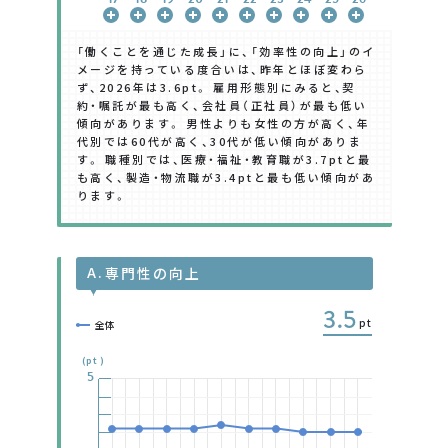
「働くことを通じた成長」に、「効率性の向上」のイ
メージを持っている度合いは、昨年とほぼ変わら
ず、2026年は3.6pt。 雇用形態別にみると、契
約・嘱託が最も高く、会社員（正社員）が最も低い
傾向があります。 男性よりも女性の方が高く、年
代別では60代が高く、30代が低い傾向がありま
す。 職種別では、医療・福祉・教育職が3.7ptと最
も高く、製造・物流職が3.4ptと最も低い傾向があ
ります。
A.
専門性の向上
3.5
pt
全体
(pt)
5
5
5
5
5
5
5