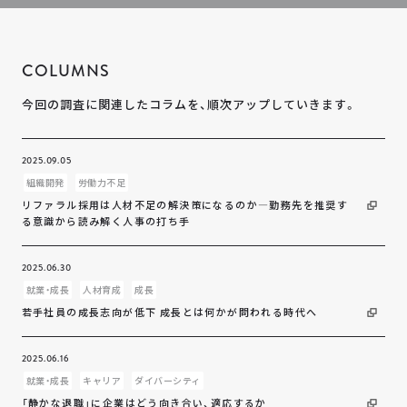
COLUMNS
今回の調査に関連したコラムを、順次アップしていきます。
2025.09.05
組織開発
労働力不足
リファラル採用は人材不足の解決策になるのか―勤務先を推奨す
る意識から読み解く人事の打ち手
2025.06.30
就業・成長
人材育成
成長
若手社員の成長志向が低下 成長とは何かが問われる時代へ
2025.06.16
就業・成長
キャリア
ダイバーシティ
「静かな退職」に企業はどう向き合い、適応するか