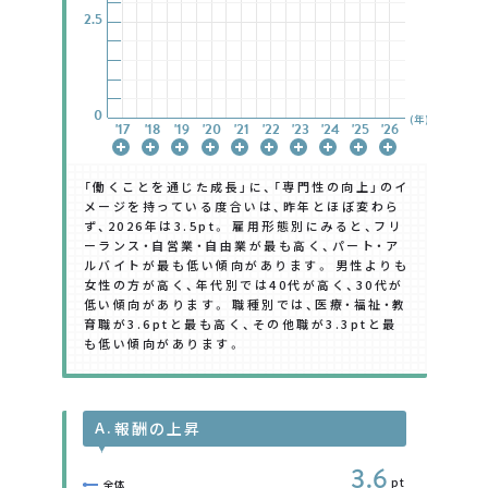
2.5
2.5
2.5
2.5
2.5
2.5
2.5
0
0
0
0
0
0
0
(年)
'17
'17
'17
'17
'17
'17
'17
'18
'18
'18
'18
'18
'18
'18
'19
'19
'19
'19
'19
'19
'19
'20
'20
'20
'20
'20
'20
'20
'21
'21
'21
'21
'21
'21
'21
'22
'22
'22
'22
'22
'22
'22
'23
'23
'23
'23
'23
'23
'23
'24
'24
'24
'24
'24
'24
'24
'25
'25
'25
'25
'25
'25
'25
'26
'26
'26
'26
'26
'26
'26
「働くことを通じた成長」に、「専門性の向上」のイ
メージを持っている度合いは、昨年とほぼ変わら
ず、2026年は3.5pt。 雇用形態別にみると、フリ
ーランス・自営業・自由業が最も高く、パート・ア
ルバイトが最も低い傾向があります。 男性よりも
女性の方が高く、年代別では40代が高く、30代が
低い傾向があります。 職種別では、医療・福祉・教
育職が3.6ptと最も高く、その他職が3.3ptと最
も低い傾向があります。
A.
報酬の上昇
3.6
pt
全体