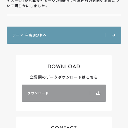
イメージ」から成長イメージの傾向や、性年代別の志向や実感につ
いて明らかにしました。
テ
ー
マ
・
年
度
別
分
析
へ
DOWNLOAD
全質問のデータダウンロードはこちら
ダ
ウ
ン
ロ
ー
ド