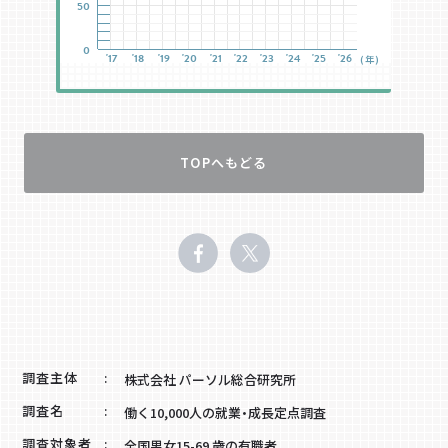
50
0
'17
'18
'19
'20
'21
'22
'23
'24
'25
'26
(年)
TOPへもどる
調査主体
株式会社 パーソル総合研究所
調査名
働く10,000人の就業・成長定点調査
調査対象者
全国男女15-69 歳の有職者