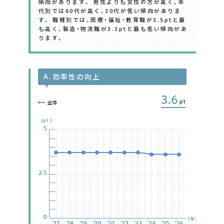
傾向があります。 男性よりも女性の方が高く、年
代別では60代が高く、30代が低い傾向がありま
す。 職種別では、医療・福祉・教育職が3.5ptと最
も高く、製造・物流職が3.3ptと最も低い傾向があ
ります。
A.
効率性の向上
3.6
pt
全体
(pt)
5
5
5
5
5
5
5
2.5
2.5
2.5
2.5
2.5
2.5
2.5
0
0
0
0
0
0
0
(年)
'17
'17
'17
'17
'17
'17
'17
'18
'18
'18
'18
'18
'18
'18
'19
'19
'19
'19
'19
'19
'19
'20
'20
'20
'20
'20
'20
'20
'21
'21
'21
'21
'21
'21
'21
'22
'22
'22
'22
'22
'22
'22
'23
'23
'23
'23
'23
'23
'23
'24
'24
'24
'24
'24
'24
'24
'25
'25
'25
'25
'25
'25
'25
'26
'26
'26
'26
'26
'26
'26