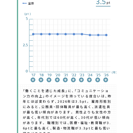
3.5
pt
全体
(pt)
5
5
5
5
5
5
5
2.5
2.5
2.5
2.5
2.5
2.5
2.5
0
0
0
0
0
0
0
(年)
'17
'17
'17
'17
'17
'17
'17
'18
'18
'18
'18
'18
'18
'18
'19
'19
'19
'19
'19
'19
'19
'20
'20
'20
'20
'20
'20
'20
'21
'21
'21
'21
'21
'21
'21
'22
'22
'22
'22
'22
'22
'22
'23
'23
'23
'23
'23
'23
'23
'24
'24
'24
'24
'24
'24
'24
'25
'25
'25
'25
'25
'25
'25
'26
'26
'26
'26
'26
'26
'26
「働くことを通じた成長」に、「コミュニケーショ
ン力の向上」のイメージを持っている度合いは、昨
年とほぼ変わらず、2026年は3.5pt。 雇用形態別
にみると、公務員・団体職員が最も高く、派遣社員
が最も低い傾向があります。 男性よりも女性の方
が高く、年代別では60代が高く、30代が低い傾向
があります。 職種別では、医療・福祉・教育職が3.
6ptと最も高く、製造・物流職が3.3ptと最も低い