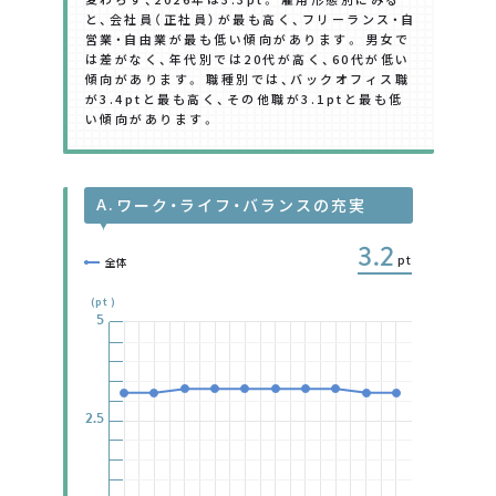
と、会社員（正社員）が最も高く、フリーランス・自
営業・自由業が最も低い傾向があります。 男女で
は差がなく、年代別では20代が高く、60代が低い
傾向があります。 職種別では、バックオフィス職
が3.4ptと最も高く、その他職が3.1ptと最も低
い傾向があります。
A.
ワーク・ライフ・バランスの充実
3.2
pt
全体
(pt)
5
5
5
5
5
5
5
2.5
2.5
2.5
2.5
2.5
2.5
2.5