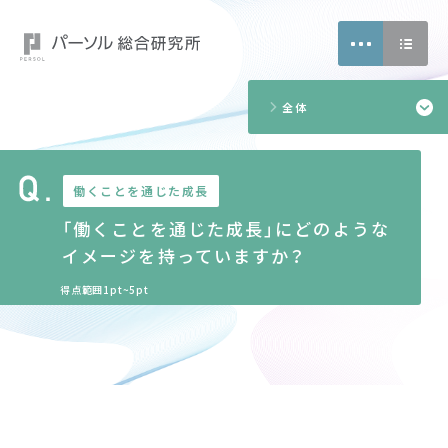
18
2
5
全体
7
4
働くことを通じた成長
「働くことを通じた成長」にどのような
イメージを持っていますか？
得点範囲1pt~5pt
CONTACT