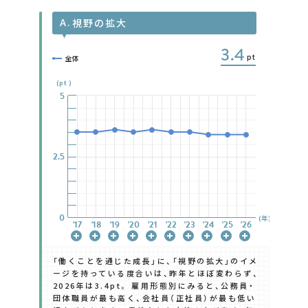
本調査に関するお問い合わせはこちら
A.
視野の拡大
問
い
合
わ
せ
フ
ォ
ー
ム
3.4
pt
全体
(pt)
5
5
5
5
5
5
5
2.5
2.5
2.5
2.5
2.5
2.5
2.5
0
0
0
0
0
0
0
(年)
'17
'17
'17
'17
'17
'17
'17
'18
'18
'18
'18
'18
'18
'18
'19
'19
'19
'19
'19
'19
'19
'20
'20
'20
'20
'20
'20
'20
'21
'21
'21
'21
'21
'21
'21
'22
'22
'22
'22
'22
'22
'22
'23
'23
'23
'23
'23
'23
'23
'24
'24
'24
'24
'24
'24
'24
'25
'25
'25
'25
'25
'25
'25
'26
'26
'26
'26
'26
'26
'26
「働くことを通じた成長」に、「視野の拡大」のイメ
ージを持っている度合いは、昨年とほぼ変わらず、
2026年は3.4pt。 雇用形態別にみると、公務員・
団体職員が最も高く、会社員（正社員）が最も低い