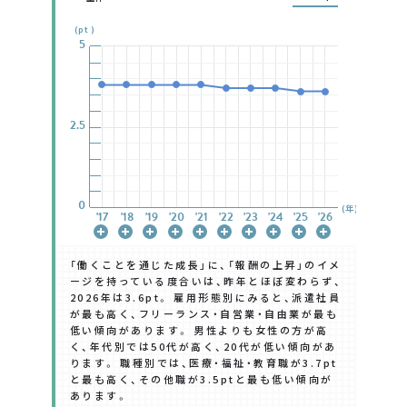
(pt)
5
5
5
5
5
5
5
2.5
2.5
2.5
2.5
2.5
2.5
2.5
0
0
0
0
0
0
0
(年)
'17
'17
'17
'17
'17
'17
'17
'18
'18
'18
'18
'18
'18
'18
'19
'19
'19
'19
'19
'19
'19
'20
'20
'20
'20
'20
'20
'20
'21
'21
'21
'21
'21
'21
'21
'22
'22
'22
'22
'22
'22
'22
'23
'23
'23
'23
'23
'23
'23
'24
'24
'24
'24
'24
'24
'24
'25
'25
'25
'25
'25
'25
'25
'26
'26
'26
'26
'26
'26
'26
「働くことを通じた成長」に、「報酬の上昇」のイメ
ージを持っている度合いは、昨年とほぼ変わらず、
2026年は3.6pt。 雇用形態別にみると、派遣社員
が最も高く、フリーランス・自営業・自由業が最も
低い傾向があります。 男性よりも女性の方が高
く、年代別では50代が高く、20代が低い傾向があ
ります。 職種別では、医療・福祉・教育職が3.7pt
と最も高く、その他職が3.5ptと最も低い傾向が
あります。