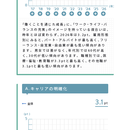
0
0
0
0
0
0
0
(年)
'17
'17
'17
'17
'17
'17
'17
'18
'18
'18
'18
'18
'18
'18
'19
'19
'19
'19
'19
'19
'19
'20
'20
'20
'20
'20
'20
'20
'21
'21
'21
'21
'21
'21
'21
'22
'22
'22
'22
'22
'22
'22
'23
'23
'23
'23
'23
'23
'23
'24
'24
'24
'24
'24
'24
'24
'25
'25
'25
'25
'25
'25
'25
'26
'26
'26
'26
'26
'26
'26
「働くことを通じた成長」に、「ワーク・ライフ・バ
ランスの充実」のイメージを持っている度合いは、
昨年とほぼ変わらず、2026年は3.2pt。 雇用形態
別にみると、パート・アルバイトが最も高く、フリ
ーランス・自営業・自由業が最も低い傾向があり
ます。 男女では差がなく、年代別では60代が高
く、30代が低い傾向があります。 職種別では、医
療・福祉・教育職が3.3ptと最も高く、その他職が
3.1ptと最も低い傾向があります。
A.
キャリアの明確化
3.1
pt
全体
(pt)
5
5
5
5
5
5
5