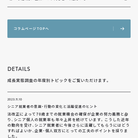
コ
ラ
ム
ペ
ー
ジ
T
O
P
へ
DETAILS
成長実態調査の年度別トピックをご覧いただけます。
2023.11.10
シニア就業者の意識・行動の変化と活躍促進のヒント
法改正によって70歳までの就業機会の確保が企業の努力義務とな
り、シニア個人の就業率も年々上昇を続けています。こうした近年
の動向を受け、シニア就業者に今後さらに活躍してもらうにはどう
すればよいか、企業・個人双方にとっての工夫のポイントを探りま
した。