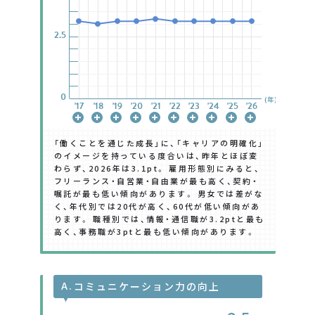
2.5
2.5
2.5
2.5
2.5
2.5
2.5
0
0
0
0
0
0
0
(年)
'17
'17
'17
'17
'17
'17
'17
'18
'18
'18
'18
'18
'18
'18
'19
'19
'19
'19
'19
'19
'19
'20
'20
'20
'20
'20
'20
'20
'21
'21
'21
'21
'21
'21
'21
'22
'22
'22
'22
'22
'22
'22
'23
'23
'23
'23
'23
'23
'23
'24
'24
'24
'24
'24
'24
'24
'25
'25
'25
'25
'25
'25
'25
'26
'26
'26
'26
'26
'26
'26
「働くことを通じた成長」に、「キャリアの明確化」
のイメージを持っている度合いは、昨年とほぼ変
わらず、2026年は3.1pt。 雇用形態別にみると、
フリーランス・自営業・自由業が最も高く、契約・
嘱託が最も低い傾向があります。 男女では差がな
く、年代別では20代が高く、60代が低い傾向があ
ります。 職種別では、情報・通信職が3.2ptと最も
高く、事務職が3ptと最も低い傾向があります。
A.
コミュニケーション力の向上