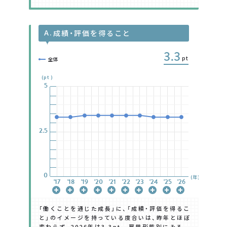
A.
成績・評価を得ること
3.3
pt
全体
(pt)
5
5
5
5
5
5
5
2.5
2.5
2.5
2.5
2.5
2.5
2.5
0
0
0
0
0
0
0
(年)
'17
'17
'17
'17
'17
'17
'17
'18
'18
'18
'18
'18
'18
'18
'19
'19
'19
'19
'19
'19
'19
'20
'20
'20
'20
'20
'20
'20
'21
'21
'21
'21
'21
'21
'21
'22
'22
'22
'22
'22
'22
'22
'23
'23
'23
'23
'23
'23
'23
'24
'24
'24
'24
'24
'24
'24
'25
'25
'25
'25
'25
'25
'25
'26
'26
'26
'26
'26
'26
'26
「働くことを通じた成長」に、「成績・評価を得るこ
と」のイメージを持っている度合いは、昨年とほぼ
変わらず、2026年は3.3pt。 雇用形態別にみる