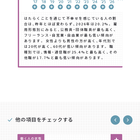
'17
'17
'17
'17
'17
'17
'17
'18
'18
'18
'18
'18
'18
'18
'19
'19
'19
'19
'19
'19
'19
'20
'20
'20
'20
'20
'20
'20
'21
'21
'21
'21
'21
'21
'21
'22
'22
'22
'22
'22
'22
'22
'23
'23
'23
'23
'23
'23
'23
'24
'24
'24
'24
'24
'24
'24
'25
'25
'25
'25
'25
'25
'25
'26
'26
'26
'26
'26
'26
'26
はたらくことを通じて不幸せを感じている人の割
合は、昨年とほぼ変わらず、2026年は20.2%。 雇
用形態別にみると、公務員・団体職員が最も高く、
フリーランス・自営業・自由業が最も低い傾向が
あります。 女性よりも男性の方が高く、年代別で
は20代が高く、60代が低い傾向があります。 職
種別では、情報・通信職が25.4%と最も高く、その
他職が17.7%と最も低い傾向があります。
他の項目をチェックする
働く人の状態