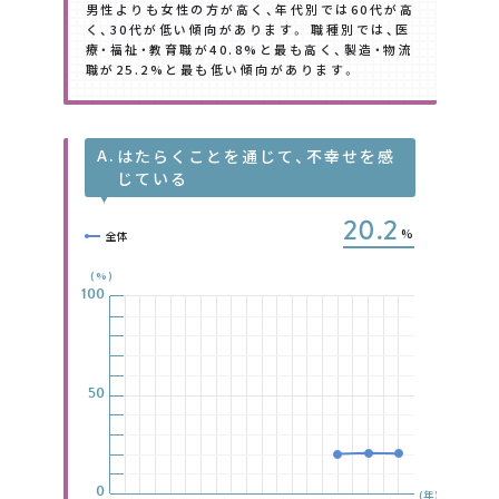
男性よりも女性の方が高く、年代別では60代が高
く、30代が低い傾向があります。 職種別では、医
療・福祉・教育職が40.8%と最も高く、製造・物流
職が25.2%と最も低い傾向があります。
A.
はたらくことを通じて、不幸せを感
じている
20.2
%
全体
(%)
100
100
100
100
100
100
100
50
50
50
50
50
50
50
0
0
0
0
0
0
0
(年)