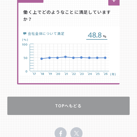
働く上でどのようなことに満足しています
か？
%
48.8
会社全体について満足
%
(%)
100
%
50
%
0
%
'17
'18
'19
'20
'21
'22
'23
'24
'25
'26
(年)
%
TOPへもどる