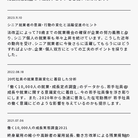
2023.11.10
シニア就業者の意識・行動の変化と活躍促進のヒント
法改正によって70歳までの就業機会の確保が企業の努力義務とな
り、シニア個人の就業率も年々上昇を続けています。こうした近年
の動向を受け、シニア就業者に今後さらに活躍してもらうにはどう
すればよいか、企業・個人双方にとっての工夫のポイントを探りま
した。
2022.08.18
20代社員の就業意識変化に着目した分析
「働く10,000人の就業・成長定点調査」のデータから、若手社員の
成長や就業に関する意識変化に着目し、今の若手社員像を浮き彫り
にします。 また、2020年から急速に普及した在宅勤務が 若手社員
の働く意識にどのような影響を与えているのかも提示します。
2021.07.06
働く10,000人の成長実態調査2021
終身雇用の縮小や高齢者の雇用延長、働き方改革による残業規制の