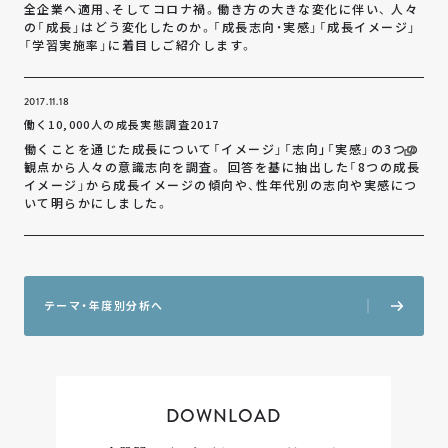
全企業へ適用、そしてコロナ禍。働き方の大きな変化に伴い、 人々
の「成長」はどう変化したのか。「成長志向・実感」「成長イメージ」
「学習実施率」に着目しご紹介します。
2017.11.18
働く10,000人の成長実態調査2017
働くことを通じた成長について「イメージ」「志向｣「実感」の3つの
観点から人々の意識志向を調査。 回答を基に抽出した「8つの成長
イメージ」から成長イメージの傾向や、性年代別の志向や実感につ
いて明らかにしました。
テ
ー
マ
・
年
度
別
分
析
へ
DOWNLOAD