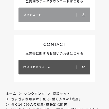
全質問のデータダウンロードはこちら
ダ
ウ
ン
ロ
ー
ド
CONTACT
本調査に関するお問い合わせはこちら
問
い
合
わ
せ
フ
ォ
ー
ム
ホーム
シンクタンク
特設サイト
さまざまな角度から見る、働く人々の「成長」
働く10,000人の就業・成長定点調査