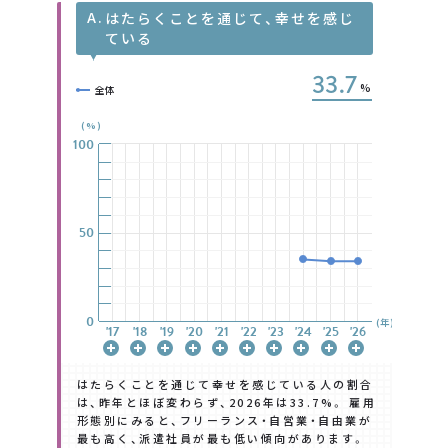
本調査に関するお問い合わせはこちら
A.
はたらくことを通じて、幸せを感じ
ている
問
い
合
わ
せ
フ
ォ
ー
ム
33.7
%
全体
(%)
100
100
100
100
100
100
100
50
50
50
50
50
50
50
0
0
0
0
0
0
0
(年)
'17
'17
'17
'17
'17
'17
'17
'18
'18
'18
'18
'18
'18
'18
'19
'19
'19
'19
'19
'19
'19
'20
'20
'20
'20
'20
'20
'20
'21
'21
'21
'21
'21
'21
'21
'22
'22
'22
'22
'22
'22
'22
'23
'23
'23
'23
'23
'23
'23
'24
'24
'24
'24
'24
'24
'24
'25
'25
'25
'25
'25
'25
'25
'26
'26
'26
'26
'26
'26
'26
はたらくことを通じて幸せを感じている人の割合
は、昨年とほぼ変わらず、2026年は33.7%。 雇用
形態別にみると、フリーランス・自営業・自由業が
最も高く、派遣社員が最も低い傾向があります。