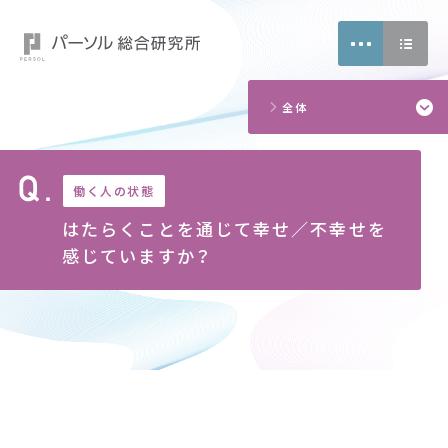
18
2
5
全体
7
4
働く人の状態
はたらくことを通じて幸せ／不幸せを
感じていますか？
CONTACT