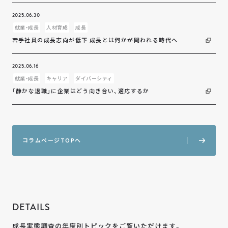
2025.06.30
就業・成長
人材育成
成長
若手社員の成長志向が低下 成長とは何かが問われる時代へ
2025.06.16
就業・成長
キャリア
ダイバーシティ
「静かな退職」に企業はどう向き合い、適応するか
コ
ラ
ム
ペ
ー
ジ
T
O
P
へ
DETAILS
成長実態調査の年度別トピックをご覧いただけます。