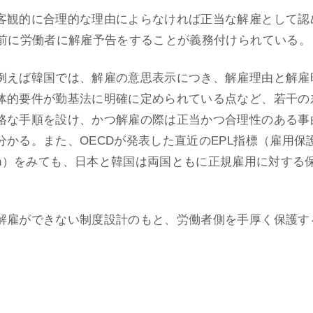
客観的に合理的な理由によらなければ正当な解雇として認
日前に労働者に解雇予告をすることが義務付けられている。
例えば韓国では、解雇の意思表示につき、解雇理由と解雇
体的要件が勤基法に明確に定められている点など、若干の
格な手順を設け、かつ解雇の際は正当かつ合理性のある事
かる。また、OECDが発表した直近のEPL指標（雇用保
n Legislation）をみても、日本と韓国は両国ともに正規雇
解雇ができない制度設計のもと、労働者側を手厚く保護す