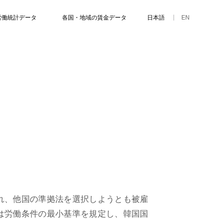
労働統計データ
各国・地域の賃金データ
日本語
EN
インドネシア
インドネシア
ベトナム
インド
れ、他国の準拠法を選択しようとも被雇
は労働条件の最小基準を規定し、韓国国