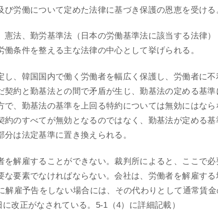
及び労働について定めた法律に基づき保護の恩恵を受ける
、憲法、勤労基準法（日本の労働基準法に該当する法律）
労働条件を整える主な法律の中心として挙げられる。
定し、韓国国内で働く労働者を幅広く保護し、労働者に不
だ契約と勤基法との間で矛盾が生じ、勤基法の定める基準
方で、勤基法の基準を上回る特約については無効にはなら
契約のすべてが無効となるのではなく、勤基法が定める基
部分は法定基準に置き換えられる。
者を解雇することができない。裁判所によると、ここで必
要な要素でなければならない。会社は、労働者を解雇する
前に解雇予告をしない場合には、その代わりとして通常賃金
5日に改正がなされている。5-1（4）に詳細記載）