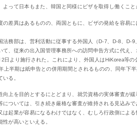
。よって日本もまた、韓国と同様にビザを取得し働くこと
度の差異はあるものの、両国ともに、ビザの発給を容易に
法務部は、営利活動に従事する外国人（D-7、D-8、D-9
いて、従来の出入国管理事務所への訪問申告方式に代え、
月2日より施行された。これにより、外国人はHiKorea
26年上半期は紙申告との併用期間とされるものの、同年下
ている。
性向上を目的とするにとどまり、就労資格の実体審査が緩
等については、引き続き厳格な審査が維持される見込みで
又は起業が容易になるわけではなく、むしろ行政側による
能性が高いといえる。