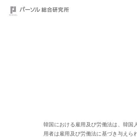
中国
中国
香港
香港
マレーシア
マレーシア
フィリピ
シンガポ
インド
オーストラリア
オースト
ニュージ
韓国における雇用及び労働法は、韓国
用者は雇用及び労働法に基づき与えら