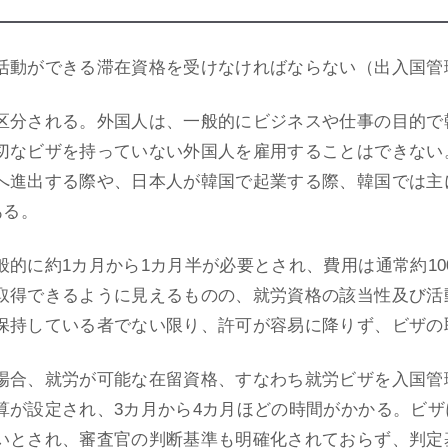
活動ができる滞在資格を受けなければならない（出入国管理
区分される。外国人は、一般的にビジネスや仕事の目的で
切なビザを持っていない外国人を雇用することはできない
へ進出する際や、日本人が韓国で起業する際、韓国では主に
ある。
的に約1カ月から1カ月半が必要とされ、費用は通常約1
取得できるように見えるものの、就労資格の該当性及び活
保持している者でない限り、許可が容易に降りず、ビザの
場合、就労が可能な在留資格、すなわち就労ビザを入国管
算が設定され、3カ月から4カ月ほどの時間がかかる。ビ
いとされ、審査官の判断基準も明確化されておらず、判定