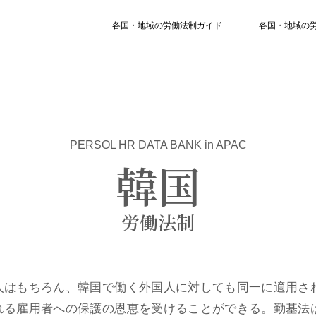
各国・地域の労働法制ガイド
各国・地域の
台湾
台湾
韓国
韓国
ン
ール
シンガポール
タイ
タイ
ベトナム
ラリア
ーランド
ニュージーランド
PERSOL HR DATA BANK in APAC
韓国
労働法制
人はもちろん、韓国で働く外国人に対しても同一に適用さ
れる雇用者への保護の恩恵を受けることができる。勤基法