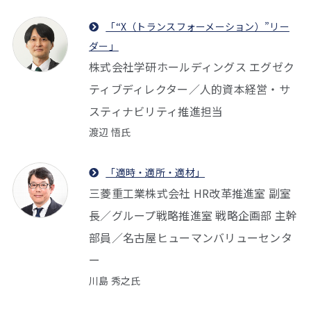
「“X（トランスフォーメーション）”リー
ダー」
株式会社学研ホールディングス エグゼク
ティブディレクター／人的資本経営・サ
スティナビリティ推進担当
渡辺 悟氏
「適時・適所・適材」
三菱重工業株式会社 HR改革推進室 副室
長／グループ戦略推進室 戦略企画部 主幹
部員／名古屋ヒューマンバリューセンタ
ー
川島 秀之氏