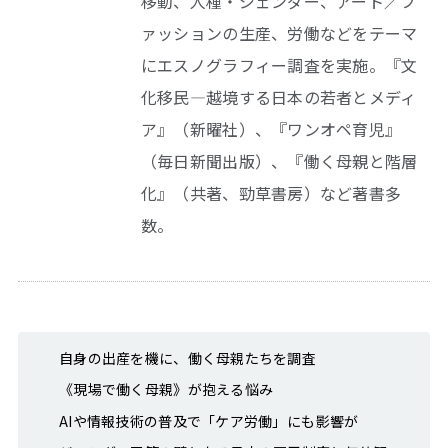
移動、人種・ジェンダー、アート／フ
ァッションの生産、労働などをテーマ
にエスノグラフィー調査を実施。『文
化移民―越境する日本の若者とメディ
ア』（新曜社）、『ワンオペ育児』
（毎日新聞出版）、『働く母親と階層
化』（共著、勁草書房）など著書多
数。
自身の出産を機に、働く母親たちを調査
《現場で働く母親》が抱える悩み
AIや情報技術の普及で「ケア労働」にも影響が