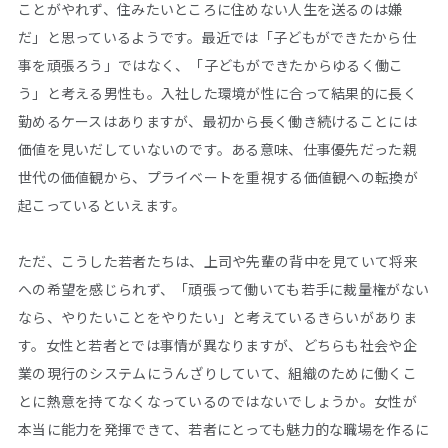
ことがやれず、住みたいところに住めない人生を送るのは嫌
だ」と思っているようです。最近では「子どもができたから仕
事を頑張ろう」ではなく、「子どもができたからゆるく働こ
う」と考える男性も。入社した環境が性に合って結果的に長く
勤めるケースはありますが、最初から長く働き続けることには
価値を見いだしていないのです。ある意味、仕事優先だった親
世代の価値観から、プライベートを重視する価値観への転換が
起こっているといえます。
ただ、こうした若者たちは、上司や先輩の背中を見ていて将来
への希望を感じられず、「頑張って働いても若手に裁量権がない
なら、やりたいことをやりたい」と考えているきらいがありま
す。女性と若者とでは事情が異なりますが、どちらも社会や企
業の現行のシステムにうんざりしていて、組織のために働くこ
とに熱意を持てなくなっているのではないでしょうか。女性が
本当に能力を発揮できて、若者にとっても魅力的な職場を作るに