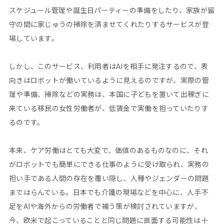
スケジュール管理や誕生日パーティーの準備をしたり、家族が留
守の間に家じゅうの掃除を済ませてくれたりするサービスが登
場しています。
しかし、このサービス、利用者はAIを相手に発注するので、表
向きはロボットが働いているように見えるのですが、実際の管
理や準備、掃除などの実務は、本国に子どもを置いて出稼ぎに
来ている移民の女性労働者が、低賃金で実働を担っていたりす
るのです。
本来、ケア労働はとても大変で、価値のあるものなのに、それ
がロボットでも簡単にできる仕事のように受け取られ、実務の
担い手である人間の存在を覆い隠し、人種やジェンダーの問題
まではらんでいる。日本でも介護の現場などを中心に、人手不
足をAIや海外からの労働者で補う策が検討されていますが、
今、欧米で起こっていることと同じ問題に直面する可能性は十