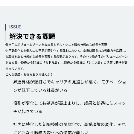
ISSUE
解決できる課題
働き手のボリュームゾーンを占めるミドル・シニア層の持続的な成長を実現
少子高齢化と労働人口の不足が深刻化する日本において、企業は限られた労働力を活用し、
生産性向上と持続的な成長を実現する必要があります。その中で働き手のボリュームゾーン
を占める、40歳から54歳の「ミドル層」、55歳から69歳の「シニア層」の活躍に期待が高
まっています。
こんな課題・お悩みありませんか？
昇進昇格が頭打ちでキャリアの見通しが悪く、モチベーショ
ンが低下している社員がいる
役割が変化しても処遇が高止まりし、成果と処遇にミスマッ
チが起きている
社内に特化した知識技能の陳腐化で、事業環境の変化、それ
にともなう職務の変化への適応が難しい