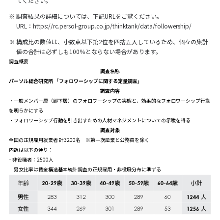
てください。
※
調査結果の詳細については、下記URLをご覧ください。
URL：
https://rc.persol-group.co.jp/thinktank/data/followership/
※
構成比の数値は、小数点以下第2位を四捨五入しているため、個々の集計
値の合計は必ずしも100％とならない場合があります。
調査概要
調査名称
パーソル総合研究所 「フォロワーシップに関する定量調査」
調査内容
・一般メンバー層（部下層）のフォロワーシップの実態と、効果的なフォロワーシップ行動
を明らかにする
・フォロワーシップ行動を引き出すための人材マネジメントについての示唆を得る
調査対象
全国の正規雇用就業者 計3200名 ※第一次産業と公務員を除く
内訳は以下の通り：
– 非役職者：2500人
男女比率は賃金構造基本統計調査の正規雇用・非役職分布に準ずる