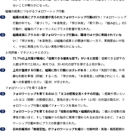
ないことが明らかになった。
組織の成果につながるフォロワーシップ行動
組織の成果にプラスの影響が見られたフォロワーシップ行動は5つ：
フォロワーシップ
行動の中でも、「場づくり」「本音発言」「学び共有」「寄り添い」「踏み出し」の5
行動が、組織のパフォーマンスにプラスの影響が見られた。
組織成果にプラスの一部フォロワーシップ行動は、職場では十分に実践されていな
い：
「学び共有」「本音発言」は組織の成果との関連が高い一方で、実施度合いが低
く、十分に実践されていない実態が明らかになった。
上司評価・マネジメントとのズレ
71.7％の上司層が職場に「信頼できる優秀な部下」がいると回答：
信頼できる部下の
人数は平均で2.88人。年代では、30₋40代の部下を挙げる上司が多い。
上司が重視する行動と、組織に効く行動にはズレがある：
上司は「先回り行動」や冷
静な判断を重視（評価）する一方、「学び共有」「本音発言」は評価されにくく、組
織への影響度とのズレ（盲点）が示された。
フォロワーシップを育てる条件
フォロワーシップを育てるのは ①「ヨコの感情交流×タテの対話」：
感謝や笑いとい
ったヨコ（同僚）の感情交流と、意見の言いやすいタテ（上司）の対話の両立が、フ
ォロワーシップ行動と組織パフォーマンスを高めていた。
フォロワーシップを育てるのは ②「役割の自律性×組織的な余白」：
個人の役割の自
律性が高いほど、そして組織からの指示に現場で埋められる余白があるほど、フォロ
ワーシップ行動全体にプラスの影響が見られた。
日本的雇用の「無限定性」がフォロワーシップを縮小：
労働時間・異動・職務範囲の