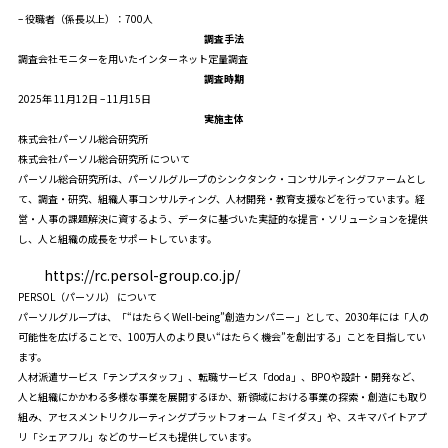
– 役職者（係長以上）：700人
調査手法
調査会社モニターを用いたインターネット定量調査
調査時期
2025年 11月12日 – 11月15日
実施主体
株式会社パーソル総合研究所
株式会社パーソル総合研究所 について
パーソル総合研究所は、パーソルグループのシンクタンク・コンサルティングファームとし
て、調査・研究、組織人事コンサルティング、人材開発・教育支援などを行っています。経
営・人事の課題解決に資するよう、データに基づいた実証的な提言・ソリューションを提供
し、人と組織の成長をサポートしています。
https://rc.persol-group.co.jp/
PERSOL（パーソル） について
パーソルグループは、「“はたらくWell-being”創造カンパニー」として、2030年には「人の
可能性を広げることで、100万人のより良い“はたらく機会”を創出する」ことを目指してい
ます。
人材派遣サービス「テンプスタッフ」、転職サービス「doda」、BPOや設計・開発など、
人と組織にかかわる多様な事業を展開するほか、新領域における事業の探索・創造にも取り
組み、アセスメントリクルーティングプラットフォーム「ミイダス」や、スキマバイトアプ
リ「シェアフル」などのサービスも提供しています。