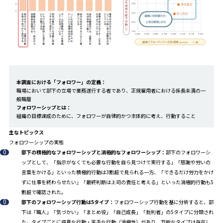
本調査における「フォロワー」の定義：
職場において部下の立場で業務遂行する者であり、正規雇用者における係長未満の一
般職層
フォロワーシップとは：
組織の目標達成のために、フォロワーが自律的かつ主体的に考え、行動すること
主なトピックス
フォロワーシップの実態
部下の積極的なフォロワーシップと消極的なフォロワーシップ：
部下のフォロワーシ
ップとして、「指示がなくても必要な行動を自ら見つけて実行する」「感謝や労いの
言葉をかける」といった積極的行動は3割超で見られる一方、「できるだけ労力をかけ
ずに仕事を終わらせたい」「最終判断は上司の責任と考える」といった消極的行動も5
割超で確認された。
部下のフォロワーシップ行動は5タイプ：
フォロワーシップ行動を基に分析すると、部
下は「職人」「気づかい」「まとめ役」「自己成長」「批判者」の5タイプに分類され
た。タイプごとに得意な行動・苦手な行動（消極性）があり、万能なタイプは存在し