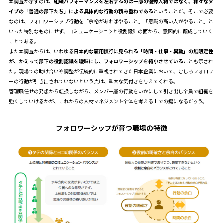
本調査が示すのは、
組織パフォーマンスを左右するのは一部の優秀人材ではなく、様々なタ
イプの「普通の部下たち」による具体的な行動の積み重ねである
ということだ。そこで必要
なのは、フォロワーシップ行動を「余裕があればやること」「意識の高い人がやること」と
いった特別なものにせず、コミュニケーションと役割設計の面から、意図的に醸成していく
ことである。
また本調査からは、いわゆる
日本的な雇用慣行に見られる「時間・仕事・異動」の無限定性
が、かえって部下の役割認識を曖昧にし、フォロワーシップを縮小させている
ことも示され
た。現場での助け合いや調整が伝統的に重視されてきた日本企業において、むしろフォロワ
ーの行動が引き出されていないという点は、重大な気付きを与えてくれる。
管理職任せの発想から転換しながら、メンバー層の行動をいかにして引き出し全員で組織を
強くしていけるかが、これからの人材マネジメント全体を考える上での鍵になるだろう。
フォロワーシップが育つ職場の特徴