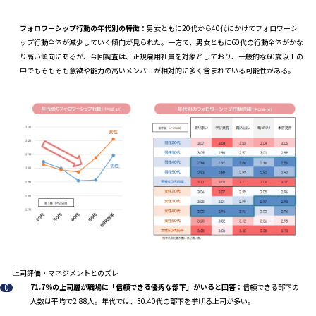
フォロワーシップ行動の年代別の特徴：
男女ともに20代から40代にかけてフォロワーシ
ップ行動全体が減少していく傾向が見られた。一方で、男女ともに60代の行動全体がかな
り高い傾向にあるが、今回調査は、正規雇用社員を対象としており、一般的な60歳以上の
中でもそもそも意欲や能力の高いメンバーが相対的に多く含まれている可能性がある。
上司評価・マネジメントとのズレ
71.7％の上司層が職場に「信頼できる優秀な部下」がいると回答：
信頼できる部下の
人数は平均で2.88人。年代では、30₋40代の部下を挙げる上司が多い。