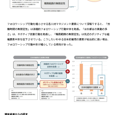
フォロワーシップ行動を縮小させる各人材マネジメント要素について深堀りすると、「労
働時間の無限定性」は消極的フォロワーシップ行動全体を助長。「会社都合の異動の多
さ」は、ネガティブ拡散行動を助長し、「職務範囲の無限定性」は先述のポジティブな組
織要素全体を低下させている。こうしたいわゆる日本的雇用の要素が総合的に高い場合、
フォロワーシップ行動全体が縮小している傾向があった。
調査結果からの提言