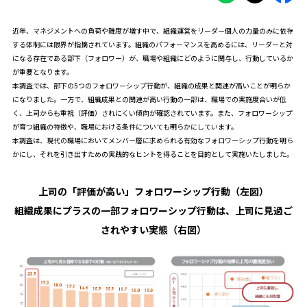
近年、マネジメントへの負荷や難度が増す中で、組織運営をリーダー個人の力量のみに依存
する体制には限界が指摘されています。組織のパフォーマンスを高めるには、リーダーと対
になる存在である部下（フォロワー）が、職場や組織にどのように関与し、行動しているか
が重要となります。
本調査では、部下の5つのフォロワーシップ行動が、組織の成果と関連が高いことが明らか
になりました。一方で、組織成果との関連が高い行動の一部は、職場での実施度合いが低
く、上司からも重視（評価）されにくい傾向が確認されています。また、フォロワーシップ
が育つ組織の特徴や、職場における条件についても明らかにしています。
本調査は、現代の職場においてメンバー層に求められる有効なフォロワーシップ行動を明ら
かにし、それを引き出すための実践的なヒントを得ることを目的として実施いたしました。
上司の「評価が高い」フォロワーシップ行動（左図）
組織成果にプラスの一部フォロワーシップ行動は、上司に見過ご
されやすい実態（右図）