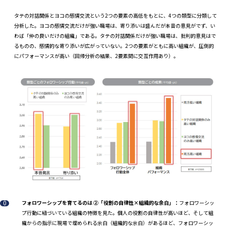
タテの対話関係とヨコの感情交流という2つの要素の高低をもとに、4つの類型に分類して
分析した。ヨコの感情交流だけが強い職場は、寄り添いは盛んだが本音の意見がでず、い
わば「仲の良いだけの組織」である。タテの対話関係だけが強い職場は、批判的意見はで
るものの、感情的な寄り添いが広がっていない。2つの要素がともに高い組織が、圧倒的
にパフォーマンスが高い（回帰分析の結果、2要素間に交互作用あり）。
フォロワーシップを育てるのは ②「役割の自律性×組織的な余白」：
フォロワーシッ
プ行動に紐づいている組織の特徴を見た。個人の役割の自律性が高いほど、そして組
織からの指示に現場で埋められる余白（組織的な余白）があるほど、フォロワーシッ