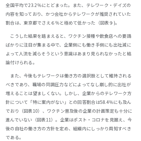
全国平均で23.2％にとどまった。また、テレワーク・デイズの
内容を知っており、かつ会社からテレワークが推奨されていた
割合は、東京都でさえ６％と極めて低かった（図表９)。
こうした結果を踏まえると、ワクチン接種や飲食店への要請
ばかりに注目が集まる中で、企業側にも働き手側にも出社減に
よって人流を減らそうという意識はあまり見られなかったと結
論付けられる。
また、今後もテレワークは働き方の選択肢として維持される
べきであり、職場の同調圧力などによってなし崩し的に出社が
増えることは望ましくない。しかし、企業からのテレワーク方
針について「特に案内がない」との回答割合は58.4％にも及ん
でおり（図表10）、ワクチン普及後の企業の計画策定も十分に
進んでいない（図表11）。企業はポスト・コロナを見据え、今
後の自社の働き方の方針を定め、組織内にしっかり周知すべき
である。