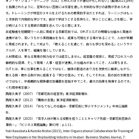
オン・サ・ジョブ・ラーニング（OJL）と呼んだほうが適切かもしれない」(脇坂2023,p49)
と指摘されたように、定年のない芸妓には生涯を通した主体的な学びの姿勢が求められま
す。トレーニングが特定のスキルを上げるための教育的手法だとすれば、ラーニングはもっ
と主体的で内発的な学びです。自分で学ぼうとする気持ちと、学ぶことに楽しさを感じ、学
び続けようとする意欲の両面を含んでいると感じます。
未経験者を短期間で一人前に育成する京都花街では、Off-JTとOJTの明確な仕組みと両者の
連携があり、若いうちから実践機会を与え、成果も可視化する場があることで、人材が早期
に育成されます。そして何より、「教えることを通じて、自らも学びを深める」というサイ
クルが、人を育て、組織を強くしています。
人材育成は、単なる現場の努力任せでは成立しません。経営層の覚悟と、育成プロセスへの
継続的な投資、そして現場・人事・経営が連携した仕組みがあってこそ、人は育ちます。
OJTとは、単に仕事を教えることではなく、価値の創造のあり方を次世代に継承しながら、
教える側・教わる側が共に成長する「学びの営み」です。そしてそれは、目の前の生産性だ
けではなく、中長期的な競争優位性構築を目指す中でこそ、最大の効果を発揮するのです。
＜引用参考文献＞
西尾久美子（2007）『京都花街の経営学』東洋経済新報社.
西尾久美子（2012）『舞妓の言葉』東洋経済新報社.
西尾久美子（2014）『おもてなしの仕組み―京都花街に学ぶマネジメント』中央公論新
社．
西尾久美子（2025）「若手人材が教える役割を担うこととキャリア形成－京都花街芸妓の
事例－」『ビジネス実務論集』第43号：p.1-11．
Yuki Kawabata & Kumiko Nishio (2015), Inter-Organizational Collaboration for Training of
New Employees in the Shipbuilding Industry in Imabari. Business Studies Journal, 7: