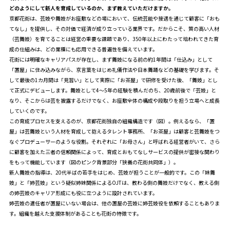
どのようにして新人を育成しているのか、まず教えていただけますか。
京都花街は、芸妓や舞妓がお座敷などの場において、伝統芸能や接遇を通じて顧客に「おも
てなし」を提供し、その対価で経済が成り立っている業界です。だからこそ、質の高い人材
（芸舞妓）を育てることは経営の重要な課題であり、350年以上にわたって培われてきた育
成の仕組みは、どの業種にも応用できる普遍性を備えています。
花街には明確なキャリアパスが存在し、まず舞妓になる前の約1年間は「仕込み」として
「置屋」に住み込みながら、京言葉をはじめ礼儀作法や日本舞踊などの基礎を学びます。そ
して最後の1カ月間は「見習い」として実際に「お茶屋」で研修を受けた後、「舞妓」とし
て正式にデビューします。舞妓として4～5年の経験を積んだのち、20歳前後で「芸妓」と
なり、そこからは芸を披露するだけでなく、お座敷全体の構成や段取りを担う立場へと成長
していくのです。
この育成プロセスを支えるのが、京都花街独自の組織構造です（図）。例えるなら、「置
屋」は芸舞妓という人材を育成して抱えるタレント事務所、「お茶屋」は顧客と芸舞妓をつ
なぐプロデューサーのような役割。それぞれに「お母さん」と呼ばれる経営者がいて、さら
に顧客を加えた三者の信頼関係によって、育成とおもてなしサービスの提供が密接な関わり
をもって機能しています（図のピンク背景部分「狭義の花街共同体」）。
新人舞妓の指導は、20代半ばの若手をはじめ、芸妓が担うことが一般的です。この「妹舞
妓」と「姉芸妓」という疑似姉妹関係によるOJTは、教わる側の舞妓だけでなく、教える側
の姉芸妓のキャリア形成にも役に立つように設計されています。
姉芸妓の適任者が置屋にいない場合は、他の置屋の芸妓に姉芸妓役を依頼することもありま
す。組織を越えた支援体制があることも花街の特徴です。