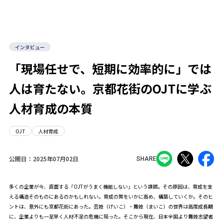
インタビュー
「現場任せで、短期に効率的に」では
人は育たない。京都花街のOJTに学ぶ
人材育成の本質
OJT
人材育成
公開日：
2025年07月02日
SHARE
多くの企業が今、直面する「OJTがうまく機能しない」という課題。その原因は、育成を支
える構造そのものにあるのかもしれない。育成の質をいかに高め、構築していくか。そのヒ
ントは、意外にも京都花街にあった。芸妓（げいこ）・舞妓（まいこ）の世界は高度成長期
に、企業よりも一足早く人材不足の危機に陥った。そこから現在、日本全国より舞妓志望者