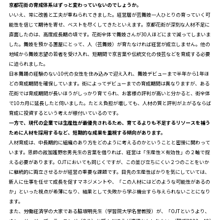
――京都花街の育成体系はずっと変わっていないのでしょうか。
いいえ、常に改善と工夫が重ねられてきました。経営層が芸舞妓一人ひとりの育っていく可
能性を信じて期待を寄せ、ベストを尽くしてきたといえます。京都花街が深刻な人材不足に
直面したのは、高度成長期の頃です。花街全体で舞妓さんが30人ほどにまで減ってしまいま
した。舞妓を預かる置屋にとって、人（芸舞妓）が育たなければ経営が成立しません。他の
地域から舞妓志望の若者を受け入れ、短期間で京言葉や伝統文化の伎芸などを育成する必要
に迫られました。
日本舞踊の経験のない10代の女性を住み込みで迎え入れ、舞妓デビューまで半年から1年ほ
どの育成期間を確保しています。街によってデビューまでの育成期間は異なりますが、ある
花街では育成期間が長いほうがしっかり育てられ、お客様の評判が高いと分かると、街全体
で10カ月に延長したと伺いました。たとえ負担が増しても、人材の質と評判が上がるならば
育成に投資するという考えが根付いているのです。
――一方で、現代の企業では生産性が最優先されるため、育てるよりも不足するリソースを補う
ために人材を採用するなど、短期的な成果を重視する傾向があります。
人材育成は、中長期的に組織のあり方をどのように考えるのかということと密接に関わって
います。恩師の故加護野忠男先生の言葉を借りれば、経営は「生産性×有効性」の２軸で捉
える必要があります。OJTにおいても同じくですが、この並び立ちにくい２つのことをいか
に継続的に両立させるかが経営の重要な課題です。目先の生産性ばかりを気にしていては、
新人に仕事を任せて成長を促すマネジメントや、「この人材にはどのような可能性があるの
か」といった視点が希薄になり、結果として失敗から学ぶ機会すら与えられないことになり
ます。
また、労働経済学の大家である脇坂明先生（学習院大学名誉教授）が、「OJTというより、