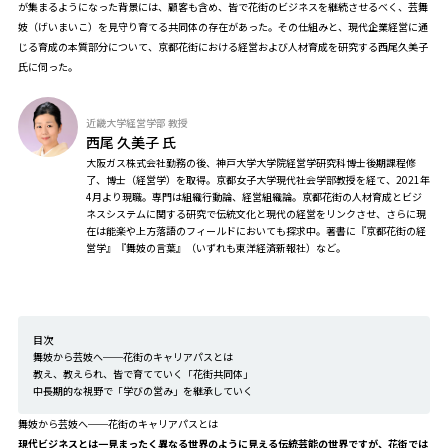
が集まるようになった背景には、顧客も含め、皆で花街のビジネスを継続させるべく、芸舞
妓（げいまいこ）を見守り育てる共同体の存在があった。その仕組みと、現代企業経営に通
じる育成の本質部分について、京都花街における経営および人材育成を研究する西尾久美子
氏に伺った。
近畿大学経営学部 教授
西尾 久美子 氏
大阪ガス株式会社勤務の後、神戸大学大学院経営学研究科博士後期課程修
了、博士（経営学）を取得。京都女子大学現代社会学部教授を経て、2021年
4月より現職。専門は組織行動論、経営組織論。京都花街の人材育成とビジ
ネスシステムに関する研究で伝統文化と現代の経営をリンクさせ、さらに現
在は能楽や上方落語のフィールドにおいても探求中。著書に『京都花街の経
営学』『舞妓の言葉』（いずれも東洋経済新報社）など。
目次
舞妓から芸妓へ──花街のキャリアパスとは
教え、教えられ、皆で育てていく「花街共同体」
中長期的な視野で「学びの営み」を継承していく
舞妓から芸妓へ──花街のキャリアパスとは
――現代ビジネスとは一見まったく異なる世界のように見える伝統芸能の世界ですが、花街では