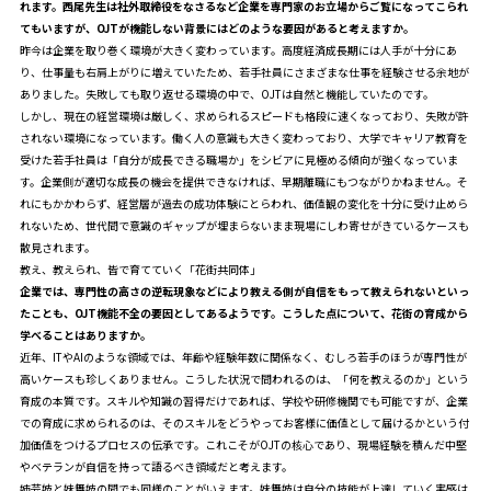
れます。西尾先生は社外取締役をなさるなど企業を専門家のお立場からご覧になってこられ
てもいますが、OJTが機能しない背景にはどのような要因があると考えますか。
昨今は企業を取り巻く環境が大きく変わっています。高度経済成長期には人手が十分にあ
り、仕事量も右肩上がりに増えていたため、若手社員にさまざまな仕事を経験させる余地が
ありました。失敗しても取り返せる環境の中で、OJTは自然と機能していたのです。
しかし、現在の経営環境は厳しく、求められるスピードも格段に速くなっており、失敗が許
されない環境になっています。働く人の意識も大きく変わっており、大学でキャリア教育を
受けた若手社員は「自分が成長できる職場か」をシビアに見極める傾向が強くなっていま
す。企業側が適切な成長の機会を提供できなければ、早期離職にもつながりかねません。そ
れにもかかわらず、経営層が過去の成功体験にとらわれ、価値観の変化を十分に受け止めら
れないため、世代間で意識のギャップが埋まらないまま現場にしわ寄せがきているケースも
散見されます。
教え、教えられ、皆で育てていく「花街共同体」
――企業では、専門性の高さの逆転現象などにより教える側が自信をもって教えられないといっ
たことも、OJT機能不全の要因としてあるようです。こうした点について、花街の育成から
学べることはありますか。
近年、ITやAIのような領域では、年齢や経験年数に関係なく、むしろ若手のほうが専門性が
高いケースも珍しくありません。こうした状況で問われるのは、「何を教えるのか」という
育成の本質です。スキルや知識の習得だけであれば、学校や研修機関でも可能ですが、企業
での育成に求められるのは、そのスキルをどうやってお客様に価値として届けるかという付
加価値をつけるプロセスの伝承です。これこそがOJTの核心であり、現場経験を積んだ中堅
やベテランが自信を持って語るべき領域だと考えます。
姉芸妓と妹舞妓の間でも同様のことがいえます。妹舞妓は自分の技能が上達していく実感は