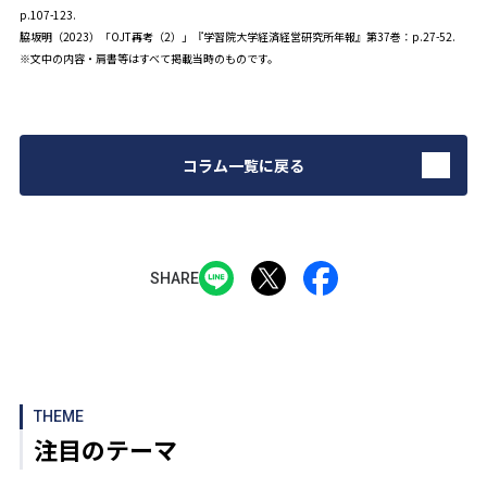
p.107-123.
脇坂明（2023）「OJT再考（2）」『学習院大学経済経営研究所年報』第37巻：p.27-52.
※文中の内容・肩書等はすべて掲載当時のものです。
コラム一覧に戻る
SHARE
THEME
注目のテーマ