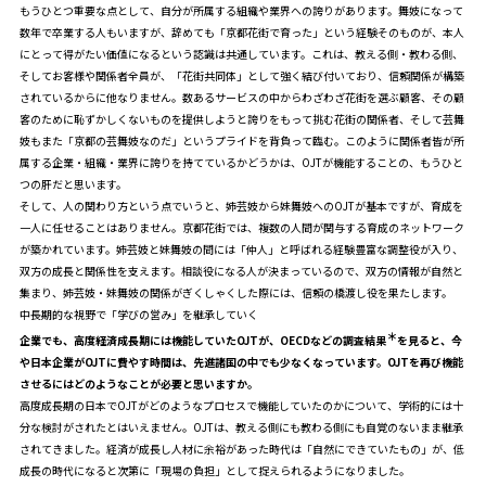
もうひとつ重要な点として、自分が所属する組織や業界への誇りがあります。舞妓になって
数年で卒業する人もいますが、辞めても「京都花街で育った」という経験そのものが、本人
にとって得がたい価値になるという認識は共通しています。これは、教える側・教わる側、
そしてお客様や関係者全員が、「花街共同体」として強く結び付いており、信頼関係が構築
されているからに他なりません。数あるサービスの中からわざわざ花街を選ぶ顧客、その顧
客のために恥ずかしくないものを提供しようと誇りをもって挑む花街の関係者、そして芸舞
妓もまた「京都の芸舞妓なのだ」というプライドを背負って臨む。このように関係者皆が所
属する企業・組織・業界に誇りを持てているかどうかは、OJTが機能することの、もうひと
つの肝だと思います。
そして、人の関わり方という点でいうと、姉芸妓から妹舞妓へのOJTが基本ですが、育成を
一人に任せることはありません。京都花街では、複数の人間が関与する育成のネットワーク
が築かれています。姉芸妓と妹舞妓の間には「仲人」と呼ばれる経験豊富な調整役が入り、
双方の成長と関係性を支えます。相談役になる人が決まっているので、双方の情報が自然と
集まり、姉芸妓・妹舞妓の関係がぎくしゃくした際には、信頼の橋渡し役を果たします。
中長期的な視野で「学びの営み」を継承していく
＊
――企業でも、高度経済成長期には機能していたOJTが、OECDなどの調査結果
を見ると、今
や日本企業がOJTに費やす時間は、先進諸国の中でも少なくなっています。OJTを再び機能
させるにはどのようなことが必要と思いますか。
高度成長期の日本でOJTがどのようなプロセスで機能していたのかについて、学術的には十
分な検討がされたとはいえません。OJTは、教える側にも教わる側にも自覚のないまま継承
されてきました。経済が成長し人材に余裕があった時代は「自然にできていたもの」が、低
成長の時代になると次第に「現場の負担」として捉えられるようになりました。