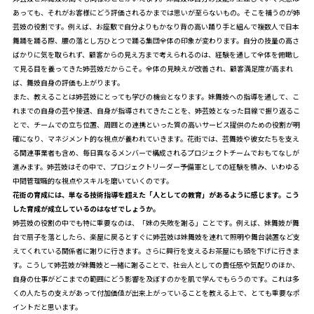
あっても、それがお客様にどう評価されるかまでは思いが至らないもの。そこを補うのが姉
芸妓の役割です。例えば、お座敷で自分よりもかなり背の高い踊り手と組んで複数人で日本
舞踊を踊る際、腰の落とし方ひとつで踊る集団全体の印象が変わります。自分の技量の高さ
ばかりに気を取られず、顧客からの見え方まで考えられるのは、経験を通して全体を俯瞰し
て見る目を養ってきた姉芸妓だからこそ。全体の見映えが改善され、顧客満足度が高まれ
ば、舞妓自身の評価も上がります。
また、教えることは姉芸妓にとっても学びの機会となります。妹舞妓への指導を通して、こ
れまでの自身の芸や接遇、自身が指導されてきたことを、姉芸妓となった目線で振り返るこ
とで、チームでの立ち位置、周囲との連携といった質の高いサービス提供のための役割が明
確になり、マネジメント的な視点が養われていきます。花街では、芸舞妓や彼女たちを支え
る関連事業者も含め、毎日異なるメンバーで構成されるプロジェクトチームでおもてなしが
進みます。姉芸妓はその中で、プロジェクトリーダー予備軍としての経験を積み、いわゆる
中間管理職的な視点やスキルを磨いていくのです。
――花街の育成には、単なる技術指導を超えた「人としての教育」があるように感じます。こう
した育成が成立しているのはなぜでしょうか。
姉芸妓の役割の中でも特に重要なのは、「妹の失敗を謝る」ことです。例えば、妹舞妓が舞
台で扇子を落としたら、楽屋に戻るとすぐに姉芸妓は妹舞妓を連れて照明や舞台装置など支
えてくれている関係者に謝りに行きます。さらに興行を支えるお茶屋にも頭を下げに行きま
す。こうして姉芸妓が妹舞妓と一緒に謝ることで、社会人としての責任感や気配りのほか、
自身の仕事がどこまでの範囲にどう影響を及ぼすのかを肌で学んでもらうのです。これは多
くの人たちの支えがあって付加価値が出来上がっていることを教える上で、とても重要なポ
イントだと思います。