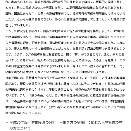
今、求められるのは、育成を現場に場当たり的に任せるのではなく、戦略的に設計し直すこ
とです。新人の育成プロセスを見直した例に、広島県因島の造船業の取り組みがあります。
当時、因島にあった中小の多くの造船事業者では、技能習得の育成を現場任せで行っていま
したが、なかなか独り立ちできない、あるいは育成途中で離職してしまうといった課題が顕
在化していました。
こうした状況を打開すべく、因島では地域全体で新人の育成体制を構築しました。3カ月間
だけ事業所を借りて、地域の中小造船事業者から新入社員全員を集め、退職前のベテランた
ちを指導者に迎え、研修を実施。資格取得までを支援するプログラムを設けました。これに
より、新人は現場ですぐに最低限のことがこなせ、先輩が話す用語が理解できる状態となり
ます。つまり、OJTの指導を受け取る姿勢と、聞く「耳」ができるのです。また、余裕のあ
るベテランたちだから、新人の不安な気持ちも受け止めてやれる。このような育成は、かつ
ての日本企業の職場では自然にできていましたが、今はそこから教えろと言われても、忙し
い中で誰も引き受けたくないという状態になっているのではないでしょうか。
京都花街には、芸舞妓が伝統伎芸を学ぶための「女紅場（にょこうば）」と呼ばれる教育機
関があり、現役である限りは学び続けます。舞妓さんたちはそこでデビューするために必須
の基礎的な踊りを身に付けます。学校に通うことで、挨拶の仕方や用語も分かるようになっ
ています。また、「踊りの会」など、若い時から自分の身に付けた技能を披露する機会があ
り、どの芸舞妓が何に長けているかの評価が誰の目にも明らかになっています。専門技能を
継続的に学ぶことができるので、分からないことがあれば自分から尋ねにいくという主体的
な行動に結びついています。
＊
平成30年版 労働経済の分析 －働き方の多様化に応じた人材育成の在
り方について－