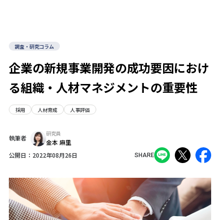
調査・研究コラム
企業の新規事業開発の成功要因におけ
る組織・人材マネジメントの重要性
採用
人材育成
人事評価
研究員
執筆者
金本 麻里
公開日：
2022年08月26日
SHARE