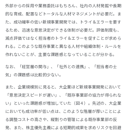
外部からの採用や業務委託はもちろん、社内の人材発掘や長期
的な育成、配置などトータルな人材マネジメントが必要だ。ま
た、成功確率の低い新規事業開発では、トライ＆エラーを要す
るため、迅速な意思決定ができる体制が必要だ。評価制度も、
減点評価ではなく担当者のトライ＆エラーを促すことが求めら
れる。このような既存事業と異なる人材や組織体制・ルールを
作れないことが、主要な課題感となっていることが分かる。
なお、「経営層の関与」、「社外との連携」、「担当者の士
気」の課題感は比較的少ない。
また、企業規模別に見ると、大企業ほど新規事業開発において
「意思決定スピードが遅い」、「既存事業部の協力が得られな
い」といった課題感が増加していた（図４）。先述の、大企業
においても成功率が低い点は、このような階層が厚いことによ
る調整コストの高さや、縦割りの管理による既存事業部の反
発、また、株主優先主義による短期的成果を求めリスクを回避