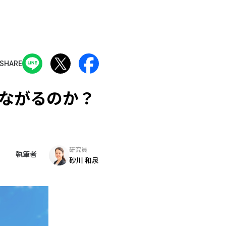
SHARE
ながるのか？
研究員
執筆者
砂川 和泉