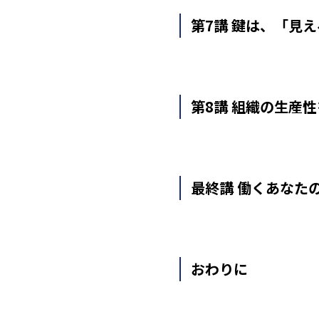
第7講 鍵は、「見
第8講 組織の生産
最終講 働くあなた
おわりに