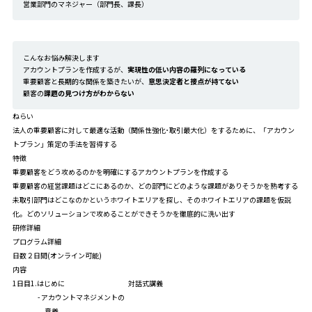
営業部門のマネジャー（部門長、課長）
こんなお悩み解決します
アカウントプランを作成するが、
実現性の低い内容の羅列になっている
重要顧客と長期的な関係を築きたいが、
意思決定者と接点が持てない
顧客の
課題の見つけ方がわからない
ねらい
法人の重要顧客に対して最適な活動（関係性強化･取引最大化）をするために、「アカウン
トプラン」策定の手法を習得する
特徴
重要顧客をどう攻めるのかを明確にするアカウントプランを作成する
重要顧客の経営課題はどこにあるのか、どの部門にどのような課題がありそうかを熟考する
未取引部門はどこなのかというホワイトエリアを探し、そのホワイトエリアの課題を仮説
化。どのソリューションで攻めることができそうかを徹底的に洗い出す
研修詳細
プログラム詳細
日数
２日間(オンライン可能)
内容
1日目
1.はじめに
対話式講義
- アカウントマネジメントの
意義