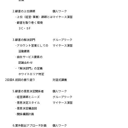
2.顧客の上位課題
個人ワーク
- 上位（経営･事業）課題とは
マイケース演習
- 顧客を取り巻く環境
３C・５F
3.顧客の解決部門
グループワーク
- アカウント営業としての
マイケース演習
活動要素
- 自社サービス要素の
認識合わせ
- 「解決部門」の定義
ホワイトエリア特定
2日目
4.前回の振り返り
対話式講義
5.顧客の意思決定関係者
個人ワーク
- 経営課題とニーズ
グループワーク
- 意思決定スタイル
マイケース演習
- 意思決定構造図
- 関係構築計画
6.案件創出アプローチ計画
個人ワーク