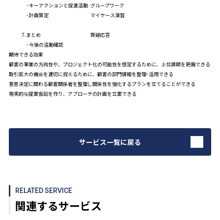
- キーアクションと促進活動
グループワーク
- 計画策定
マイケース演習
7.まとめ
質疑応答
- 今後の活動確認
期待できる効果
顧客の事業の方向性や、プロジェクト化の可能性を想定するために、上位課題を把握できる
取引拡大の機会を適切に捉えるために、顧客の部門情報を整理･活用できる
意思決定に関わる顧客関係者を整理し関係性を強化するプランを立てることができる
現実的な提案仮説を作り、アプローチの計画を立案できる
サービス一覧に戻る
RELATED SERVICE
関連するサービス