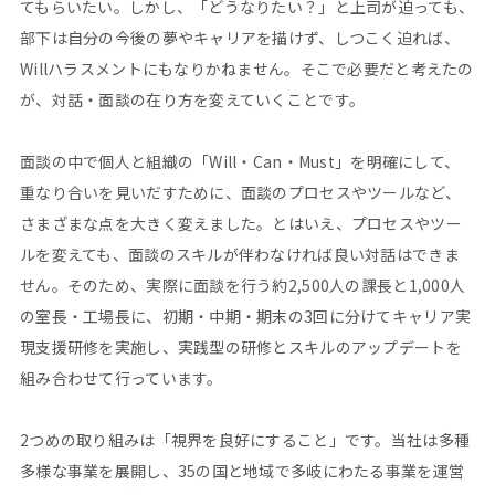
てもらいたい。しかし、「どうなりたい？」と上司が迫っても、
部下は自分の今後の夢やキャリアを描けず、しつこく迫れば、
Willハラスメントにもなりかねません。そこで必要だと考えたの
が、対話・面談の在り方を変えていくことです。
面談の中で個人と組織の「Will・Can・Must」を明確にして、
重なり合いを見いだすために、面談のプロセスやツールなど、
さまざまな点を大きく変えました。とはいえ、プロセスやツー
ルを変えても、面談のスキルが伴わなければ良い対話はできま
せん。そのため、実際に面談を行う約2,500人の課長と1,000人
の室長・工場長に、初期・中期・期末の3回に分けてキャリア実
現支援研修を実施し、実践型の研修とスキルのアップデートを
組み合わせて行っています。
2つめの取り組みは「視界を良好にすること」です。当社は多種
多様な事業を展開し、35の国と地域で多岐にわたる事業を運営