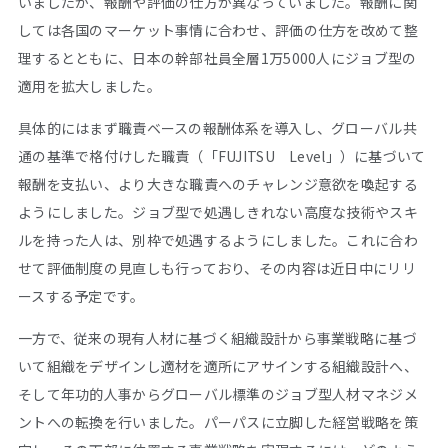
いましたが、報酬や評価の仕方が異なっていました。報酬に関
しては各国のマーケット事情に合わせ、評価の仕方を改めて整
理するとともに、日本の幹部社員全層1万5000人にジョブ型の
適用を拡大しました。
具体的にはまず職責ベースの報酬体系を導入し、グローバル共
通の基準で格付けした職責（「FUJITSU Level」）に基づいて
報酬を支払い、より大きな職責へのチャレンジ意欲を喚起する
ようにしました。ジョブ型で処遇しきれない高度な技術やスキ
ルを持った人は、別枠で処遇するようにしました。これに合わ
せて評価制度の見直しも行っており、その内容は近日中にリリ
ースする予定です。
一方で、従来の現有人材に基づく組織設計から事業戦略に基づ
いて組織をデザインし適材を適所にアサインする組織設計へ、
そして年功的人事からグローバル標準のジョブ型人材マネジメ
ントへの転換を行いました。パーパスに立脚した経営戦略を策