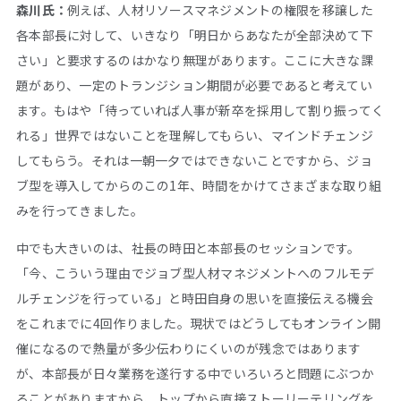
森川氏：
例えば、人材リソースマネジメントの権限を移譲した
各本部長に対して、いきなり「明日からあなたが全部決めて下
さい」と要求するのはかなり無理があります。ここに大きな課
題があり、一定のトランジション期間が必要であると考えてい
ます。もはや「待っていれば人事が新卒を採用して割り振ってく
れる」世界ではないことを理解してもらい、マインドチェンジ
してもらう。それは一朝一夕ではできないことですから、ジョ
ブ型を導入してからのこの1年、時間をかけてさまざまな取り組
みを行ってきました。
中でも大きいのは、社長の時田と本部長のセッションです。
「今、こういう理由でジョブ型人材マネジメントへのフルモデ
ルチェンジを行っている」と時田自身の思いを直接伝える機会
をこれまでに4回作りました。現状ではどうしてもオンライン開
催になるので熱量が多少伝わりにくいのが残念ではあります
が、本部長が日々業務を遂行する中でいろいろと問題にぶつか
ることがありますから、トップから直接ストーリーテリングを