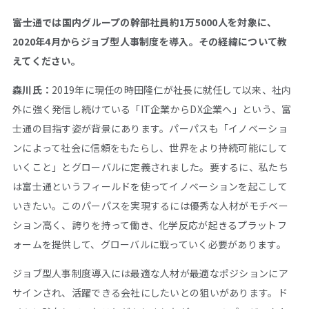
――富士通では国内グループの幹部社員約1万5000人を対象に、
2020年4月からジョブ型人事制度を導入。その経緯について教
えてください。
森川氏：
2019年に現任の時田隆仁が社長に就任して以来、社内
外に強く発信し続けている「IT企業からDX企業へ」という、富
士通の目指す姿が背景にあります。パーパスも「イノベーショ
ンによって社会に信頼をもたらし、世界をより持続可能にして
いくこと」とグローバルに定義されました。要するに、私たち
は富士通というフィールドを使ってイノベーションを起こして
いきたい。このパーパスを実現するには優秀な人材がモチベー
ション高く、誇りを持って働き、化学反応が起きるプラットフ
ォームを提供して、グローバルに戦っていく必要があります。
ジョブ型人事制度導入には最適な人材が最適なポジションにア
サインされ、活躍できる会社にしたいとの狙いがあります。ド