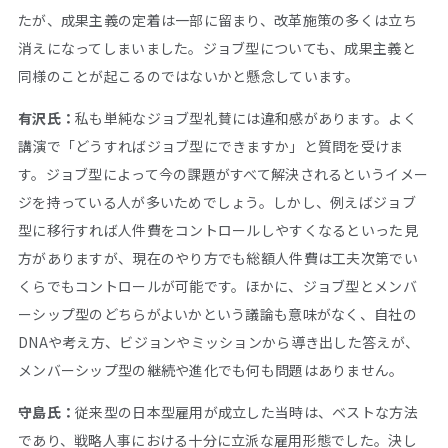
たが、成果主義の定着は一部に留まり、改革施策の多くは立ち
消えになってしまいました。ジョブ型についても、成果主義と
同様のことが起こるのではないかと懸念しています。
有沢氏：
私も単純なジョブ型礼賛には違和感があります。よく
講演で「どうすればジョブ型にできますか」と質問を受けま
す。ジョブ型によって今の課題がすべて解決されるというイメー
ジを持っている人が多いためでしょう。しかし、例えばジョブ
型に移行すれば人件費をコントロールしやすくなるといった見
方がありますが、現在のやり方でも総額人件費は工夫次第でい
くらでもコントロールが可能です。ほかに、ジョブ型とメンバ
ーシップ型のどちらがよいかという議論も意味がなく、自社の
DNAや考え方、ビジョンやミッションから導き出した答えが、
メンバーシップ型の継続や進化でも何も問題はありません。
守島氏：
従来型の日本型雇用が成立した当時は、ベストな方法
であり、戦略人事における十分に立派な雇用形態でした。決し