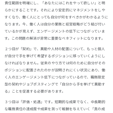
責任範囲を明確にし、「あなたにはこれをやって欲しい」と明
らかにすることです。それにより安定的にマネジメントをしや
すくなり、働く人にとっても自分が何をすべきかがわかるように
なります。今、働く人は自分の業務と経営戦略がどう結び付い
ているかが見えず、エンゲージメントの低下につながっていま
す。この問題の解消が非常に重要なベネフィットになります。
２つ目が「契約」で、異動や人材の配置について、もっと個人
が自分で手を挙げて希望するポジションに移っていくようにし
なければなりません。従来のやり方では何のために自分がその
ポジションに配置されたのかが説明されにくい状況にあり、働
く人のエンゲージメント低下につながっているので、職務限定
型の契約やジョブポスティングで「自分から手を挙げて異動す
る」ことを促進する必要があります。
３つ目は「評価・処遇」です。短期的な成果でなく、中長期的
な職務責任の達成度や成果を測って報酬を与えていく「真の成