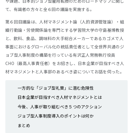
や課題、日本的ジョブ型雇用転換のためのロードマップに関し
て、有識者の方々と全６回の議論を実施する。
第６回目議論は、人材マネジメント論（人的資源管理論）・組
織行動論・労使関係論を専門とする学習院大学の守島基博教授
と、飲料、食品、調味料の大手総合メーカーであるカゴメで人
事面におけるグローバル化の統括責任者として全世界共通のジ
ョブ型人事制度の構築を行っている有沢正人常務執行役員
CHO（最高人事責任者）をお招きし、日本企業が目指すべき人
材マネジメントと人事部のあるべき姿についてお話を伺った。
一方的な「ジョブ型礼賛」に潜む危険性
日本企業が目指すべき人材マネジメントとは
今後、人事が取り組むべき５つのアクション
ジョブ型人事制度導入のポイントは何か
まとめ