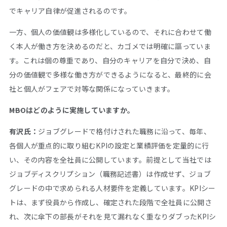
でキャリア自律が促進されるのです。
一方、個人の価値観は多様化しているので、それに合わせて働
く本人が働き方を決めるのだと、カゴメでは明確に謳っていま
す。これは個の尊重であり、自分のキャリアを自分で決め、自
分の価値観で多様な働き方ができるようになると、最終的に会
社と個人がフェアで対等な関係になっていきます。
――MBOはどのように実施していますか。
有沢氏：
ジョブグレードで格付けされた職務に沿って、毎年、
各個人が重点的に取り組むKPIの設定と業績評価を定量的に行
い、その内容を全社員に公開しています。前提として当社では
ジョブディスクリプション（職務記述書）は作成せず、ジョブ
グレードの中で求められる人材要件を定義しています。KPIシー
トは、まず役員から作成し、確定された段階で全社員に公開さ
れ、次に傘下の部長がそれを見て漏れなく重なりダブったKPIシ