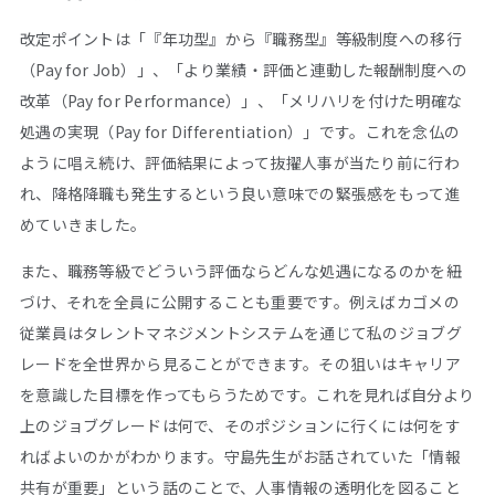
改定ポイントは「『年功型』から『職務型』等級制度への移行
（Pay for Job）」、「より業績・評価と連動した報酬制度への
改革（Pay for Performance）」、「メリハリを付けた明確な
処遇の実現（Pay for Differentiation）」です。これを念仏の
ように唱え続け、評価結果によって抜擢人事が当たり前に行わ
れ、降格降職も発生するという良い意味での緊張感をもって進
めていきました。
また、職務等級でどういう評価ならどんな処遇になるのかを紐
づけ、それを全員に公開することも重要です。例えばカゴメの
従業員はタレントマネジメントシステムを通じて私のジョブグ
レードを全世界から見ることができます。その狙いはキャリア
を意識した目標を作ってもらうためです。これを見れば自分より
上のジョブグレードは何で、そのポジションに行くには何をす
ればよいのかがわかります。守島先生がお話されていた「情報
共有が重要」という話のことで、人事情報の透明化を図ること