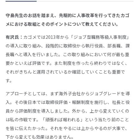
――守島先生のお話を踏まえ、先駆的に人事改革を行ってきたカゴ
メにおける取組とそのポイントについて教えてください。
有沢氏：
カゴメでは2013年から「ジョブ型職務等級人事制度」
の導入に取り組み、段階的に取締役から執行役員、部長職、課
長職へと導入を行いました。この取り組みにおいて何が最も重
要かといえば評価です。また制度を作ったら終わりではなく、
それがきちんと運用されているか確認していくことも重要で
す。
アプローチとしては、まず海外子会社からジョブグレードを導
入。その後日本では取締役評価・報酬制度を施行し、社長と役
員から評価制度を導入しました。外から、上から変えていくの
は私の作戦です。「頑張れば報われる」という当たり前のこと
を皆に伝えたかった。それをやるには上からやるのが大事で、
下から変えても効果はありません。