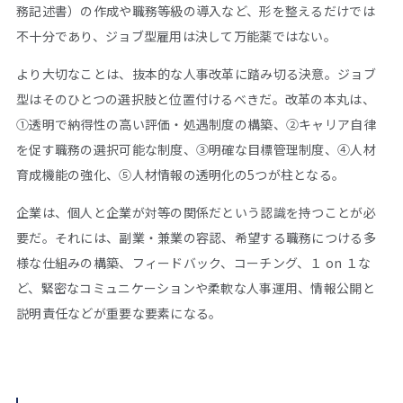
務記述書）の作成や職務等級の導入など、形を整えるだけでは
不十分であり、ジョブ型雇用は決して万能薬ではない。
より大切なことは、抜本的な人事改革に踏み切る決意。ジョブ
型はそのひとつの選択肢と位置付けるべきだ。改革の本丸は、
①透明で納得性の高い評価・処遇制度の構築、②キャリア自律
を促す職務の選択可能な制度、③明確な目標管理制度、④人材
育成機能の強化、⑤人材情報の透明化の5つが柱となる。
企業は、個人と企業が対等の関係だという認識を持つことが必
要だ。それには、副業・兼業の容認、希望する職務につける多
様な仕組みの構築、フィードバック、コーチング、１ on １な
ど、緊密なコミュニケーションや柔軟な人事運用、情報公開と
説明責任などが重要な要素になる。