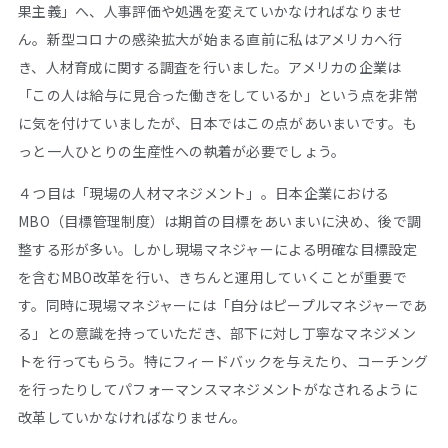
果主義」へ、人事評価や処遇を変えていかなければなりませ
ん。新型コロナの感染拡大が始まる直前に私はアメリカへ行
き、人材育成に関する調査を行いました。アメリカの企業は
「この人は給与に見合った働きをしているか」という点を非常
に気を付けていましたが、日本ではこの点があいまいです。も
っと一人ひとりの生産性への執着が必要でしょう。
４つ目は「現場の人材マネジメント」。日本企業における
MBO（目標管理制度）は期首の目標をあいまいに決め、後で調
整する形が多い。しかし現場マネジャーによる明確な目標設定
を含むMBO改革を行い、きちんと運用していくことが重要で
す。同時に現場マネジャーには「自分はピープルマネジャーであ
る」との意識を持っていただき、部下に対し丁寧なマネジメン
トを行ってもらう。特にフィードバックを与えたり、コーチング
を行ったりしてパフォーマンスマネジメントがなされるように
改革していかなければなりません。