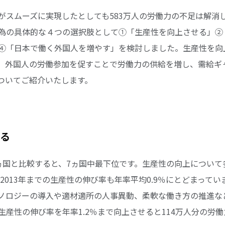
がスムーズに実現したとしても583万人の労働力の不足は解消
為の具体的な４つの選択肢として①「生産性を向上させる」②
④「日本で働く外国人を増やす」を検討しました。生産性を向
、外国人の労働参加を促すことで労働力の供給を増し、需給ギ
ついてご紹介いたします。
る
ヵ国と比較すると、7ヵ国中最下位です。生産性の向上について
ら2013年までの生産性の伸び率も年率平均0.9％にとどまってい
クノロジーの導入や適材適所の人事異動、柔軟な働き方の推進な
生産性の伸び率を年率1.2％まで向上させると114万人分の労