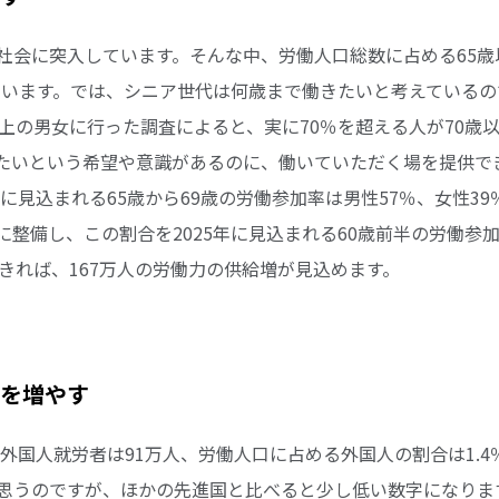
社会に突入しています。そんな中、労働人口総数に占める65歳以
ています。では、シニア世代は何歳まで働きたいと考えているので
以上の男女に行った調査によると、実に70％を超える人が70歳
たいという希望や意識があるのに、働いていただく場を提供で
年に見込まれる65歳から69歳の労働参加率は男性57％、女性3
整備し、この割合を2025年に見込まれる60歳前半の労働参加
きれば、167万人の労働力の供給増が見込めます。
を増やす
く外国人就労者は91万人、労働人口に占める外国人の割合は1.
思うのですが、ほかの先進国と比べると少し低い数字になりま