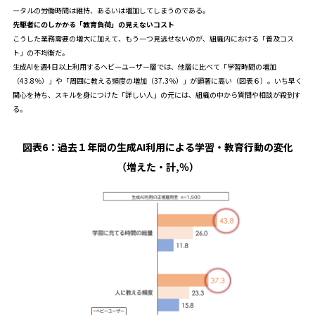
ータルの労働時間は維持、あるいは増加してしまうのである。
先駆者にのしかかる「教育負荷」の見えないコスト
こうした業務需要の増大に加えて、もう一つ見逃せないのが、組織内における「普及コス
ト」の不均衡だ。
生成AIを週4日以上利用するヘビーユーザー層では、他層に比べて「学習時間の増加
（43.8％）」や「周囲に教える頻度の増加（37.3％）」が顕著に高い（図表６）。いち早く
関心を持ち、スキルを身につけた「詳しい人」の元には、組織の中から質問や相談が殺到す
る。
図表6：
過去１年間の生成AI利用による学習・教育行動の変化
（増えた・計,％）