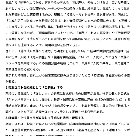
生成AIで「効率化してから、何をやるか考える」では遅い。何もしなければ、空いた時間は
必ずといっていいほど既存のルーチンワークに侵食される。経営層は、生成AIによって生ま
れた時間をどこに再投資するのか、明確な「投資ルール」を提示する必要がある。例えば、
「生成AI活用で削減できた時間の20％は、必ず価値探索や未来への投資に充てる」と定義し
てしまうことである。その際、単に「時間を空けろ」と命じるだけでは現場は混乱する。そ
こで重要になるのが、「探索業務のリスト化」だ。「業務プロセスの再設計」や「改善仮説
の立案」など、生成AIが生み出した時間を使って具体的に何をしてほしいのか、経営側が推
奨リストを提示することで、現場の迷いを払拭できる。
さらに、「非生成AI業務への注力」も明確に打ち出したい。生成AIが得意な定型業務は生成
AIに任せ、人間は「対人調整」や「複雑な判断業務」といった、人間にしかできない業務に
リソースを集中させる。この役割分担の明確化こそが、生成AIと人間が共存し、真の意味で
生産性を高める鍵となる。
生まれた時間を、膨れ上がる日常業務に飲み込ませないための「防波堤」を経営が築く必要
がある。
2.普及コストを組織として「公的化」する
現場にいる生成AIに「詳しい人」の善意に甘え続けるのは限界がある。特定の個人を公式な
「AIアンバサダー」として任命し、教育・指導活動を正当に評価（MBOの項目化など）する
仕組みが必要だ。また、ナレッジ共有の場やテンプレート集を整備し、属人的な「教える・
聞く」コストを下げ、組織全体のインフラとして定着させる必要がある。
3.経営層・上位層自らが率先して生成AIを活用・理解する
調査によれば、役員・社長といった経営層の生成AIの利用率は相対的に低い（図表７）。ま
た、経営層が使わない理由は、スキル不足ではなく「必要性を感じない」「活用イメージが
湧かない」といった「利用する意義の欠如」にある。