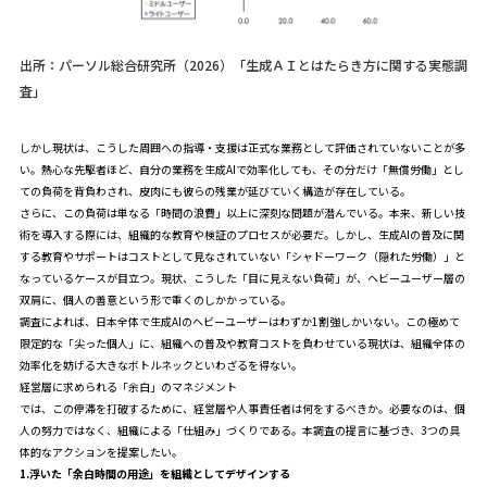
出所：パーソル総合研究所（2026）「生成ＡＩとはたらき方に関する実態調
査」
しかし現状は、こうした周囲への指導・支援は正式な業務として評価されていないことが多
い。熱心な先駆者ほど、自分の業務を生成AIで効率化しても、その分だけ「無償労働」とし
ての負荷を背負わされ、皮肉にも彼らの残業が延びていく構造が存在している。
さらに、この負荷は単なる「時間の浪費」以上に深刻な問題が潜んでいる。本来、新しい技
術を導入する際には、組織的な教育や検証のプロセスが必要だ。しかし、生成AIの普及に関
する教育やサポートはコストとして見なされていない「シャドーワーク（隠れた労働）」と
なっているケースが目立つ。現状、こうした「目に見えない負荷」が、ヘビーユーザー層の
双肩に、個人の善意という形で重くのしかかっている。
調査によれば、日本全体で生成AIのヘビーユーザーはわずか1割強しかいない。この極めて
限定的な「尖った個人」に、組織への普及や教育コストを負わせている現状は、組織全体の
効率化を妨げる大きなボトルネックといわざるを得ない。
経営層に求められる「余白」のマネジメント
では、この停滞を打破するために、経営層や人事責任者は何をするべきか。必要なのは、個
人の努力ではなく、組織による「仕組み」づくりである。本調査の提言に基づき、3つの具
体的なアクションを提案したい。
1.浮いた「余白時間の用途」を組織としてデザインする