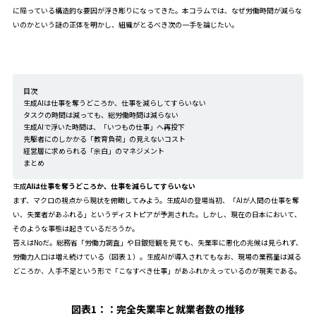
に陥っている構造的な要因が浮き彫りになってきた。本コラムでは、なぜ労働時間が減らな
いのかという謎の正体を明かし、組織がとるべき次の一手を論じたい。
目次
生成AIは仕事を奪うどころか、仕事を減らしてすらいない
タスクの時間は減っても、総労働時間は減らない
生成AIで浮いた時間は、「いつもの仕事」へ再投下
先駆者にのしかかる「教育負荷」の見えないコスト
経営層に求められる「余白」のマネジメント
まとめ
生成
AIは仕事を奪うどころか、仕事を減らしてすらいない
まず、マクロの視点から現状を俯瞰してみよう。生成AIの登場当初、「AIが人間の仕事を奪
い、失業者があふれる」というディストピアが予測された。しかし、現在の日本において、
そのような事態は起きているだろうか。
答えはNoだ。総務省「労働力調査」や日銀短観を見ても、失業率に悪化の兆候は見られず、
労働力人口は増え続けている（図表１）。生成AIが導入されてもなお、現場の業務量は減る
どころか、人手不足という形で「こなすべき仕事」があふれかえっているのが現実である。
図表1：
：完全失業率と就業者数の推移