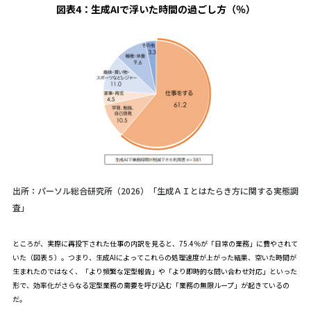
図表4：
生成AIで浮いた時間の過ごし方（％）
出所：パーソル総合研究所（2026）「生成ＡＩとはたらき方に関する実態調
査」
ところが、実際に再投下された仕事の内訳を見ると、75.4％が「日常の業務」に費やされて
いた（図表５）。つまり、生成AIによってこれらの処理速度が上がった結果、空いた時間が
生まれたのではなく、「より頻繁な定型報告」や「より即時的な問い合わせ対応」といった
形で、効率化がさらなる定型業務の需要を呼び込む「業務の無限ループ」が起きているの
だ。