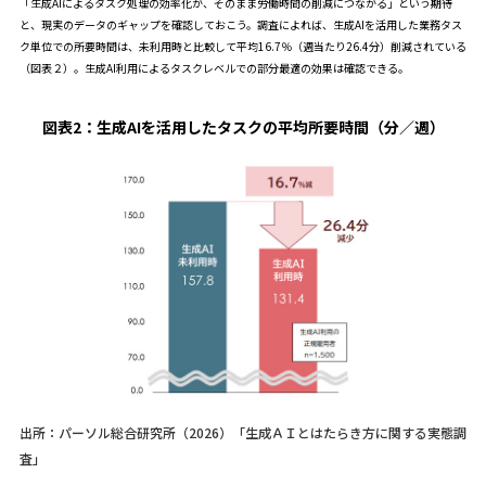
「生成AIによるタスク処理の効率化が、そのまま労働時間の削減につながる」という期待
と、現実のデータのギャップを確認しておこう。調査によれば、生成AIを活用した業務タス
ク単位での所要時間は、未利用時と比較して平均16.7％（週当たり26.4分）削減されている
（図表２）。生成AI利用によるタスクレベルでの部分最適の効果は確認できる。
図表2：
生成AIを活用したタスクの平均所要時間（分／週）
出所：パーソル総合研究所（2026）「生成ＡＩとはたらき方に関する実態調
査」