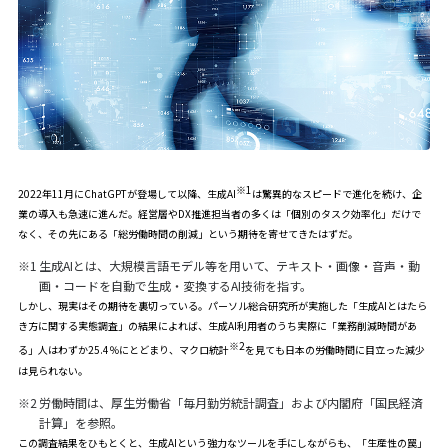
※1
2022年11月にChatGPTが登場して以降、生成AI
は驚異的なスピードで進化を続け、企
業の導入も急速に進んだ。経営層やDX推進担当者の多くは「個別のタスク効率化」だけで
なく、その先にある「総労働時間の削減」という期待を寄せてきたはずだ。
※1
生成AIとは、大規模言語モデル等を用いて、テキスト・画像・音声・動
画・コードを自動で生成・変換するAI技術を指す。
しかし、現実はその期待を裏切っている。パーソル総合研究所が実施した「
生成AIとはたら
き方に関する実態調査
」の結果によれば、生成AI利用者のうち実際に「業務削減時間があ
※2
る」人はわずか25.4％にとどまり、マクロ統計
を見ても日本の労働時間に目立った減少
は見られない。
※2
労働時間は、厚生労働省「毎月勤労統計調査」および内閣府「国民経済
計算」を参照。
この調査結果をひもとくと、生成AIという強力なツールを手にしながらも、「生産性の罠」