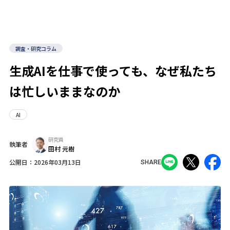
調査・研究コラム
生成AIを仕事で使っても、なぜ私たち
は忙しいままなのか
AI
研究員
執筆者
田村 元樹
公開日：
2026年03月13日
SHARE