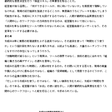
最終的な意思決定を行う「検証スキル」の重要性を知ることだ。
経営者が自ら活用し、「何ができるツールか、何に向いていないか」を肌感覚で理解してい
なければ、現場の試行錯誤を加速させるどころか、無意識のうちにブレーキを踏んでしまう
可能性がある。生成AIにタスクを丸投げするのではなく、人間が最終的な品質責任を担う
「人間中心」のワークフローの方向性を示せるのは、経営層をおいて他にいない。
生成AIを単なる効率化ツールで終わらせないためには、経営層自身がユーザーとなり、その
変革をリードする必要がある。
まとめ
生成AIは単に業務の処理速度を上げる道具ではない。その道具を使って「時間をどう使う
か」という設計図を持たないまま導入すれば、以前よりも高速に、大量のルーチンワークを
こなすだけの存在になってしまうだろう。
「労働時間が減らない」という現実は、ツールの限界ではなく、技術の進化に合わせた「組
織と働き方の再デザイン」の遅れを意味している。
生成AIの活用で浮いた時間に、人間は何をするのか。その問いに対する答えを、現場の裁量
や個人の心がけに委ねるのではなく、組織の「投資戦略」として用意できるかどうかが、こ
れからの企業の競争力を分ける。
「忙しいから生成AIを使う」のではなく、「新しい価値を生むために、生成AIで時間を作
る」のである。経営層が自ら「余白」の使い道を示し、人間が最終的な品質責任を担う「人
間中心のワークフロー」へと舵を切ることが、今求められている。