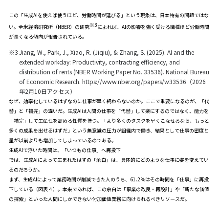
この「生成AIを使えば使うほど、労働時間が延びる」という現象は、日本特有の問題ではな
※3
い。全米経済研究所（NBER）の研究
によれば、AIの影響を強く受ける職種ほど労働時間
が長くなる傾向が報告されている。
※3
Jiang, W., Park, J., Xiao, R. (Jiqiu), & Zhang, S. (2025). AI and the
extended workday: Productivity, contracting efficiency, and
distribution of rents (NBER Working Paper No. 33536). National Bureau
of Economic Research.
https://www.nber.org/papers/w33536
（2026
年2月10日アクセス）
なぜ、効率化しているはずなのに仕事が早く終わらないのか。ここで重要になるのが、「代
替」と「補完」の違いだ。生成AIは人間の仕事を「代替」して楽にするのではなく、能力を
「補完」して生産性を高める性質を持つ。「より多くのタスクを早くこなせるなら、もっと
多くの成果を出せるはずだ」という無意識の圧力が組織内で働き、結果として仕事の密度と
量が以前よりも増加してしまっているのである。
生成AIで浮いた時間は、「いつもの仕事」へ再投下
では、生成AIによって生まれたはずの「余白」は、具体的にどのような仕事に姿を変えてい
るのだろうか。
まず、生成AIによって業務時間が削減できた人のうち、61.2％はその時間を「仕事」に再投
下している（図表４）。本来であれば、この余白は「事業の改良・再設計」や「新たな価値
の探索」といった人間にしかできない付加価値業務に向けられるべきリソースだ。