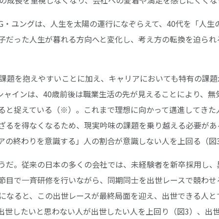
G・ユングは、人生を太陽の運行になぞらえて、40代を「人生
子だった人生が暮れる方向へと変化し、考え方の転換を迫られ
の課題を抱えやすいことに加え、キャリアにおいても特有の課
シャインは、40歳前後は職業生活の先が見えることにより、無
ると捉えている（※）。これまで理想に向かって邁進してきた
ざるを得なくなるため、現実吟味の課題を乗り越える必要があ
ャリアの終わりを意識する」人の割合が意識しない人を上回る（図
うだ。従来の日本の多くの会社では、未経験者を新卒採用し、
節目で一斉研修を行いながら、同期同士を出世レースで競わせ
代になると、この出世レースが最終局面を迎え、出世できる人と
で、出世したいと思わない人が出世したい人を上回り（図3）、出