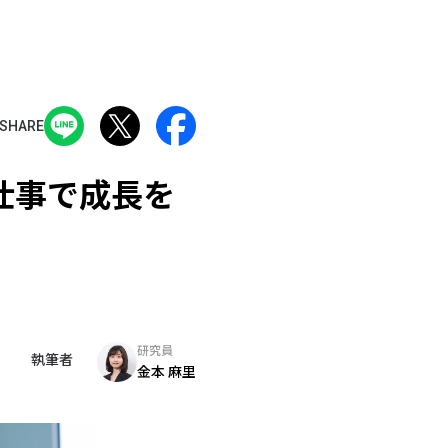
SHARE
仕事で成長を
研究員
執筆者
金本 麻里