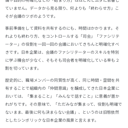
備や目的の明確化などの「始まり方」はほとんどムダに影響し
ていません。データから見る限り、何よりも「終わらせ方」こ
そが会議のツボのようです。
事前準備をして資料を共有するのにも、時間はかかります。そ
れよりも終わり方、をコントロールする「司会」「ファシリテ
ーター」の役割を一回一回の会議においてきちんと明確化すべ
きです。日本企業は、会議のファシリテーターのスキルを特別
に学ぶ機会が少なく、そもそも司会者を明確化している率も２
割を切っています。
歴史的に、職場メンバーの同質性が高く、同じ時間・空間を共
有することで組織内の「仲間意識」を醸成してきた日本企業に
おいては、「集まること」「みんなで話すこと」に意義が置か
れがちです。その意味で、「ただみなが集まって、役割も明確で
ないまま、最後に何も決まらない会議」、というのは旧態依然
としたシンボリックな日本企業の風景と言えます。