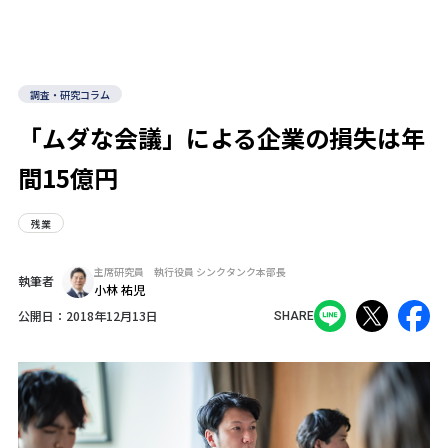
調査・研究コラム
「ムダな会議」による企業の損失は年
間15億円
残業
主席研究員 執行役員 シンクタンク本部長
執筆者
小林 祐児
公開日：
2018年12月13日
SHARE