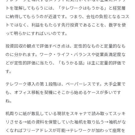
トを理解してもらうには、「テレワークはもうかる」と経営層
に納得してもらうのが近道です。つまり、会社の負担となるコス
トではなく、利益をもたらす先行投資であることを、数字を使
って明らかにすればいいのです。
投資回収の観点で評価すべき点は、定性的なものと定量的なも
のに分かれます。ワーク・ライフ・バランスや従業員満足度な
どが定性的評価に当たり、「もうかる話」は主に定量的評価で
す。
テレワーク導入の第１段階は、ペーパーレスです。大手企業で
も、オフィス移転を契機にそこから始めるケースが多いです
ね。
机周りに紙が散乱している現状をスキャナで読み取ってスッキ
リさせる→紙の資料を保管していた袖机を取り払う→袖机がな
くなればフリーアドレスが可能→テレワークが加わって座席を