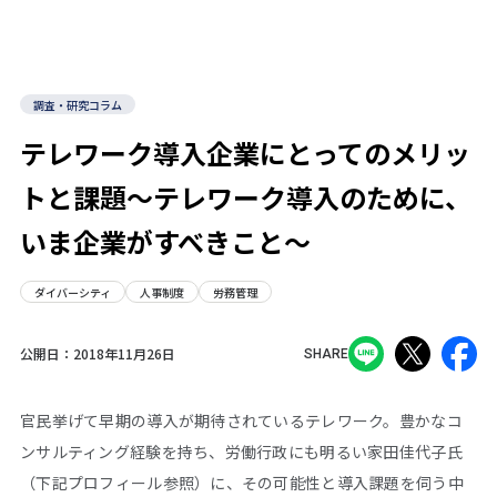
調査・研究コラム
テレワーク導入企業にとってのメリッ
トと課題～テレワーク導入のために、
いま企業がすべきこと～
ダイバーシティ
人事制度
労務管理
公開日：
2018年11月26日
SHARE
官民挙げて早期の導入が期待されているテレワーク。豊かなコ
ンサルティング経験を持ち、労働行政にも明るい家田佳代子氏
（下記プロフィール参照）に、その可能性と導入課題を伺う中