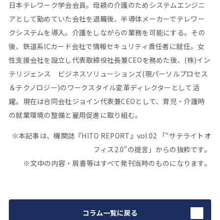
日本テレワーク学会会員。母親の介護のためシステムエンジニ
アとして勤めていた会社を退職後、半導体メーカーでテレワー
クシステムを導入。介護をしながらの業務を可能にする。その
後、鉄道系ICカード会社で情報セキュリティ責任者に就任。女
性支援会社を設立し代表取締役社長兼CEOを務めた後、(株)イン
テリジェンス ビジネスソリューションズ(現パーソルプロセス
＆テクノロジー)のワークスタイル変革ディレクターとして活
躍。現在は合同会社ジョイン代表兼CEOとして、育児・介護時
の就業環境の整備と雇用促進に取り組む。
※本記事は、機関誌『HITO REPORT』vol.02 「“サテライトオ
フィス2.0”の提言」からの抜粋です。
※文中の内容・肩書等はすべて発刊当時のものになります。
コラム一覧に戻る