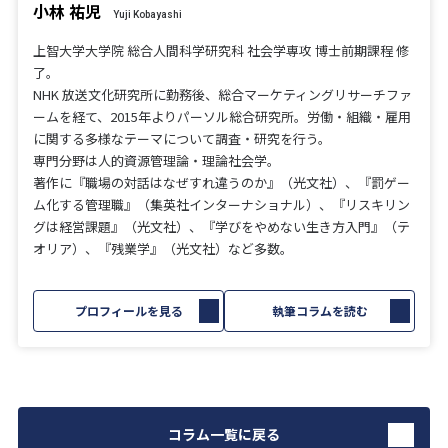
小林 祐児
Yuji Kobayashi
上智大学大学院 総合人間科学研究科 社会学専攻 博士前期課程 修
了。
NHK 放送文化研究所に勤務後、総合マーケティングリサーチファ
ームを経て、2015年よりパーソル総合研究所。労働・組織・雇用
に関する多様なテーマについて調査・研究を行う。
専門分野は人的資源管理論・理論社会学。
著作に『職場の対話はなぜすれ違うのか』（光文社）、『罰ゲー
ム化する管理職』（集英社インターナショナル）、『リスキリン
グは経営課題』（光文社）、『学びをやめない生き方入門』（テ
オリア）、『残業学』（光文社）など多数。
プロフィールを見る
執筆コラムを読む
コラム一覧に戻る