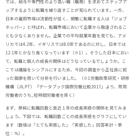
では、給与や専門性のより高い職（職務）を求めてステップア
ップするように転職を繰り返すことが知られています。一方、
日本の雇用市場は流動性が低く、頻繁に転職する人は「ジョブ
ホッパー」と呼ばれ、転職市場において企業から敬遠されるこ
とも少なくありません。企業での平均就業年数を見ても、アメ
リカでは4.2年、イギリスでは8.0年であるのに対し、日本では
12.1年とかなり長くなっています（※1）。そうした日本におい
て、転職と個人の成長の関係はどうなっているでしょうか。こ
こでは議論をシンプルにするため、今回の調査から正社員に絞
った個票を用いて分析を行いました。（※1労働政策研究・研修
機構（JILPT）『データブック国際労働比較2017』より、常用
労働者のうち, 短時間労働者を除く）
まず、単純に転職回数と直近１年の成長実感の関係を見てみま
しょう。下図では、転職回数ごとの成長実感をグラフにしてい
ます（数値は「とても実感した」「実感した」回答率計・単
位：％）。