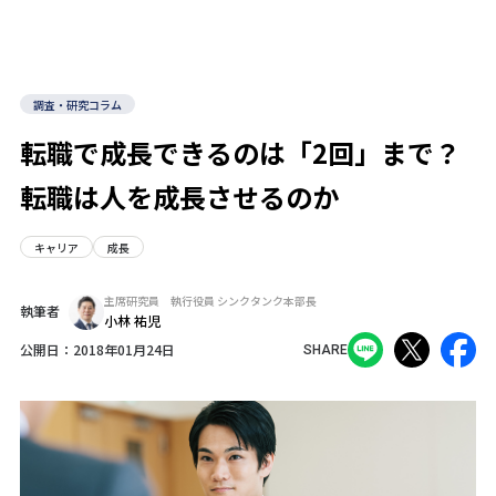
調査・研究コラム
転職で成長できるのは「2回」まで？
転職は人を成長させるのか
キャリア
成長
主席研究員 執行役員 シンクタンク本部長
執筆者
小林 祐児
公開日：
2018年01月24日
SHARE