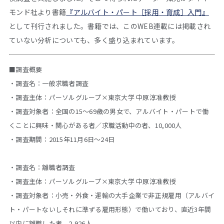
モンド社より書籍
『アルバイト・パート［採用・育成］入門』
として刊行されました。書籍では、このWEB連載には掲載され
ていない分析についても、多く盛り込まれています。
■調査概要
・調査名：一般求職者調査
・調査主体：パーソルグループ×東京大学 中原淳准教授
・調査対象者：全国の15～69歳の男女で、アルバイト・パートで働
くことに興味・関心がある者／求職活動中の者、10,000人
・調査期間：2015年11月6日～24日
・調査名：離職者調査
・調査主体：パーソルグループ×東京大学 中原淳准教授
・調査対象者：小売・外食・運輸の大手企業で非正規雇用（アルバイ
ト・パートないしそれに準ずる雇用形態）で働いており、直近3年間
以内に離職した者、2,926人