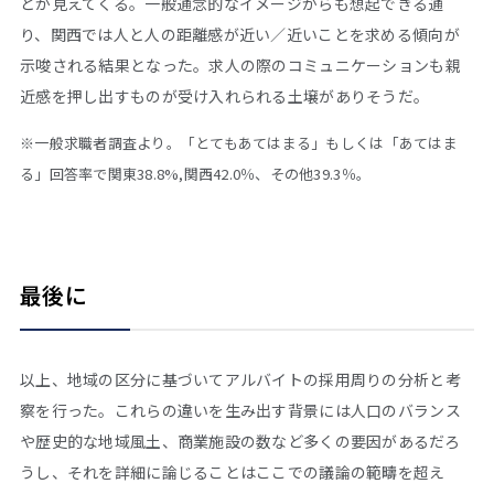
とが見えてくる。一般通念的なイメージからも想起できる通
り、関西では人と人の距離感が近い／近いことを求める傾向が
示唆される結果となった。求人の際のコミュニケーションも親
近感を押し出すものが受け入れられる土壌がありそうだ。
※一般求職者調査より。「とてもあてはまる」もしくは「あてはま
る」回答率で関東38.8%,関西42.0％、その他39.3％。
最後に
以上、地域の区分に基づいてアルバイトの採用周りの分析と考
察を行った。これらの違いを生み出す背景には人口のバランス
や歴史的な地域風土、商業施設の数など多くの要因があるだろ
うし、それを詳細に論じることはここでの議論の範疇を超え