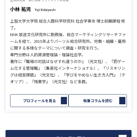
小林 祐児
Yuji Kobayashi
上智大学大学院 総合人間科学研究科 社会学専攻 博士前期課程 修
了。
NHK 放送文化研究所に勤務後、総合マーケティングリサーチファ
ームを経て、2015年よりパーソル総合研究所。労働・組織・雇用
に関する多様なテーマについて調査・研究を行う。
専門分野は人的資源管理論・理論社会学。
著作に『職場の対話はなぜすれ違うのか』（光文社）、『罰ゲー
ム化する管理職』（集英社インターナショナル）、『リスキリン
グは経営課題』（光文社）、『学びをやめない生き方入門』（テ
オリア）、『残業学』（光文社）など多数。
プロフィールを見る
執筆コラムを読む