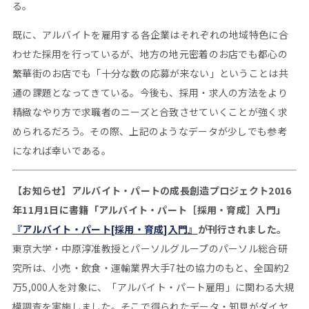
る。
既に、アルバイトを雇用する各企業はそれぞれの地域特色に合
わせた採用を行っているが、地方の地元密着のお店でも都心の
繁華街のお店でも「十分な数の応募が来ない」ということは共
通の課題となってきている。今後も、採用・求人の方法をより
精緻なやり方で求職者のニーズと合致させていくことが強く求
められるだろう。その際、上記のようなデータが少しでも参考
になれば幸いである。
【お知らせ】アルバイト・パートの成長創造プロジェクト2016
年11月1日に書籍「アルバイト・パート［採用・育成］入門」
『アルバイト・パート[採用・育成]入門』
が刊行されました。
東京大学・中原淳准教授とパーソルグループのパーソル総合研
究所は、小売・飲食・運輸業界大手7社の協力のもと、全国約2
万5,000人を対象に、「アルバイト・パート雇用」に関わる大規
模調査を実施しました。そこで得られたデータ・知見がダイヤ