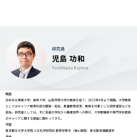
研究員
児島 功和
Yoshikazu Kojima
略歴
日本社会事業大学、岐阜大学、山梨学院大学の教員を経て、2023年4月より現職。大学教員
としてはキャリア教育科目の開発・担当、教養教育改革、教員を対象とした研修運営などを
担当。研究者としては、主に若者の学校から職業世界への移行、大学教職員や専門学校教員
のキャリアに関する調査に関わってきた。
学歴
東京都立大学大学院 人文科学研究科 教育学専攻（博士課程） 単位取得満期退学
資格