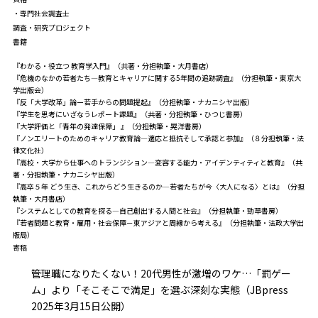
・専門社会調査士
調査・研究プロジェクト
書籍
『わかる・役立つ 教育学入門』（共著・分担執筆・大月書店）
『危機のなかの若者たち―教育とキャリアに関する5年間の追跡調査』（分担執筆・東京大
学出版会）
『反「大学改革」論ー若手からの問題提起』（分担執筆・ナカニシヤ出版）
『学生を思考にいざなうレポート課題』（共著・分担執筆・ひつじ書房）
『大学評価と「青年の発達保障」 』（分担執筆・晃洋書房）
『ノンエリートのためのキャリア教育論―適応と抵抗そして承認と参加』（８分担執筆・法
律文化社）
『高校・大学から仕事へのトランジション―変容する能力・アイデンティティと教育』（共
著・分担執筆・ナカニシヤ出版）
『高卒５年 どう生き、これからどう生きるのか―若者たちが今〈大人になる〉とは』（分担
執筆・大月書店）
『システムとしての教育を探る―自己創出する人間と社会』（分担執筆・勁草書房）
『若者問題と教育・雇用・社会保障－東アジアと周縁から考える』（分担執筆・法政大学出
版局）
寄稿
管理職になりたくない！20代男性が激増のワケ…「罰ゲー
ム」より「そこそこで満足」を選ぶ深刻な実態（JBpress
2025年3月15日公開）