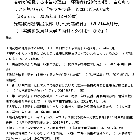
若者が転職する本当の理由…経験者は20代の4割、自らキャ
リアを切り拓く「キラキラ感」とはほど遠い現実
（JBpress 2025年3月3日公開）
先端教育機構出版部『月刊先端教育』（2021年6月号）
（「実務家教員は大学の内側と外側をつなぐ」）
論文
「研究者の育児事情と課題」（『日本ロボット学会誌』42巻4号、2024年5月）
「子育て中の大学教員はどのように仕事と家庭生活のバランスをとっているのか」（『現象
と秩序』15、2021年10月）
「『実務家教員』の系譜―政策と慣行」（『関西大学高等教育研究』12、2021年3月、共
著）
「沈黙を破る―新自由主義化する大学の“隠された傷”」（『法学論集』87、2021年1月、共
同翻訳）
「「新しい専門職」として大学で働き続けたいのは誰か―任期の有無と仕事満足度に着目し
て」（『大学教育学会誌』41（1）、2019年5月、共著）
「「第三の領域」における教職員についての一考察―学生支援、男女共同参画、地域貢献に
関する職種を事例として」（『経営情報学論集』25、2019年3月、共著）
「大学における新しい専門職のキャリアと働き方―聞き取り調査の結果から」（『大学評
価・学位研究』20、2019年3月、共著）
「識別力を重視したライティングルーブリック開発の試み―分散分析を用いた特異項目機能
分析」（『経営情報学論集』24、2018年3月、共著）
「働くことの不安定化とキャリア教育実践」（『経営情報学論集』23、2017年3月）
「高等教育機関における新しい「専門職」―政策・市場・職能の観点から」（『大学教育研
究ジャーナル』14、2017年3月、共著）