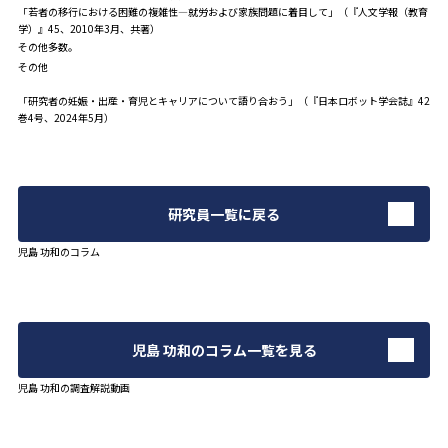
「若者の移行における困難の複雑性―就労および家族問題に着目して」（『人文学報（教育
学）』45、2010年3月、共著）
その他多数。
その他
「研究者の妊娠・出産・育児とキャリアについて語り合おう」（『日本ロボット学会誌』42
巻4号、2024年5月）
研究員一覧に戻る
児島 功和のコラム
児島 功和のコラム一覧を見る
児島 功和の調査解説動画