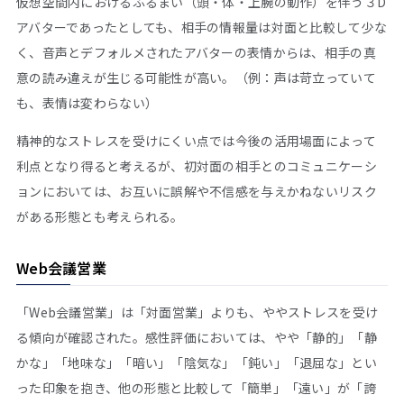
仮想空間内におけるふるまい（頭・体・上腕の動作）を伴う３D
アバターであったとしても、相手の情報量は対面と比較して少な
く、音声とデフォルメされたアバターの表情からは、相手の真
意の読み違えが生じる可能性が高い。（例：声は苛立っていて
も、表情は変わらない）
精神的なストレスを受けにくい点では今後の活用場面によって
利点となり得ると考えるが、初対面の相手とのコミュニケーシ
ョンにおいては、お互いに誤解や不信感を与えかねないリスク
がある形態とも考えられる。
Web会議営業
「Web会議営業」は「対面営業」よりも、ややストレスを受け
る傾向が確認された。感性評価においては、やや「静的」「静
かな」「地味な」「暗い」「陰気な」「鈍い」「退屈な」とい
った印象を抱き、他の形態と比較して「簡単」「遠い」が「誇