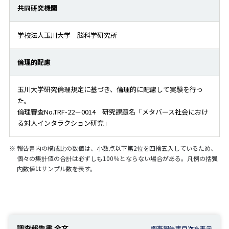
共同研究機関
学校法人玉川大学 脳科学研究所
倫理的配慮
玉川大学研究倫理規定に基づき、倫理的に配慮して実験を行っ
た。
倫理審査No.TRF-22－0014 研究課題名「メタバース社会におけ
る対人インタラクション研究」
※
報告書内の構成比の数値は、小数点以下第2位を四捨五入しているため、
個々の集計値の合計は必ずしも100％とならない場合がある。凡例の括弧
内数値はサンプル数を表す。
調査報告書 全文