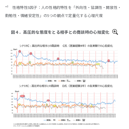
*² 性格特性5因子：人の性格的特性を「外向性・協調性・開放性・
勤勉性・情緒安定性」の5つの観点で定量化する心理尺度
図４．高圧的な態度をとる相手との商談時の心拍変化