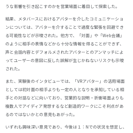
うな影響を引き起こすのかを営業場面に着目して探索した。
結果、メタバースにおけるアバターを介したコミュニケーショ
ンについては、アバターを介することで過度な緊張を回避でき
る可能性などが示唆された。他方で、「対面」や「Web会議」
のように相手の表情などから十分な情報を得ることができず、
声と会話内容とデフォルメされたアバターとのアンマッチによ
ってユーザーの意図に反した誤解が生じかねないリスクも示唆
された。
また、実験後のインタビューでは、「VRアバター」の活用場面
としては初対面の相手よりも一定の人となりを承知している相
手との対話などに向いており、営業的な説明・折衝場面よりも
複数人でアイディア発想するなど創造的ワークにこそ利点があ
るのではないかとの意見もあがった。
いずれも興味深い意見であり、今後は１：Nでの状況を想定し、