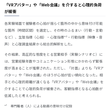
「VRアバター」や「Web会議」を介すると心理的負荷
が緩衝
各実験場面で被験者の心拍が揺らぐ箇所の中から意味付け可能
な箇所（時間区間）を選定し、その時のふるまい（行動・言動
など）、生理指標（心拍）・心理指標*²・行動指標（映像・音
声）と心理調査結果から総合的解釈をした。
その結果、高圧的な態度をとる営業相手（実験シナリオＣ）に
は、営業経験年数やコミュニケーション形態にかかわらず緊張
度が高まることが推察された。ただし、「対面」よりも「VRア
バター」や「Web会議」のほうが心拍が低い傾向となった。相
手との心理的距離が遠くなる「VRアバター」や「Web会議」を
介することで心理的負荷が緩衝され、客観指標となる心拍数が
低減したと考えられる。
*¹ 専門職者（人）による動画の意味付け記録