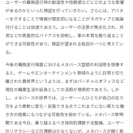
ユーザーの職務遂行時の創造性や信頼感などにどのような影響
があるのかといった検証を行っていきたい。さらには、アバタ
ーを介することで情報が限定的になることがネガティブと結論
付けることは拙速であろう。ユーザーの注意が焦点化され、外
見などの表面的なバイアスを抑制し、事の本質を振り返ること
ができる可能性があり、検証が望まれる仮説の一つと考えてい
る。
今後の職務遂行場面におけるメタバース空間の利活用を想像す
ると、ゲームやエンターテインメント領域のように日常と切り
離された異世界というよりは、まずはバーチャルオフィスなど
現在の職業生活の延長としての活用が現実的であろう。しか
し、メタバースの世界では、ユーザー一人ひとりが自己の在り
方をより柔軟に変化・拡張できる点でこれまでにない新たな働
き方の提案にもつながる可能性を秘めている。メタバース黎明
期である今日、乗り越えるべき技術的課題や法整備、ユーザー
のリテラシーなどの課題は少なくないが、メタバースが開く新