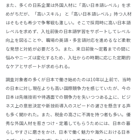
また、多くの日系企業は外国人材に「高い日本語レベル」を求
めがちだが、「高いスキル」 と「高い日本語レベル」持つ人材
はそもそも希少で争奪戦も激しい。そこで採用時に高い日本語
レベルを求めず、入社前後の日本語学習をサポートしてレベル
向上を図ることや、職場の英語・多言語対応を進めるなど柔軟
な発想と対処が必要だろう。また、来日前後～定着までの間に
悩みやニーズは変化するため、入社からの時期に応じた定期的
なケアとサポートが求められる。
調査対象者の多くが日本で働き始めたのは10年以上前で、当時
の日本に対し現在よりも高い国際競争力を感じていたが、今の
日本は先端技術や待遇面での競争力を失いつつある上に、ビジ
ネス上の意思決定や新技術導入のスピードの遅さを懸念する声
も多く聞かれた。また、税金の高さに不満を持つ者も多い。優
秀な外国人材を惹きつけ・定着してもらうためには、日本の暮
らしやすさに磨きをかけ、日本で働く魅力や海外における日本