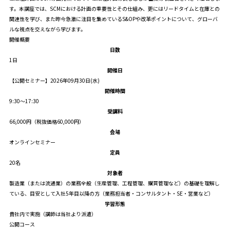
す。本講座では、SCMにおける計画の重要性とその仕組み、更にはリードタイムと在庫との
関連性を学び、また昨今急激に注目を集めているS&OPや改革ポイントについて、グローバ
ルな視点を交えながら学びます。
開催概要
日数
1日
開催日
【公開セミナー】2026年09月30日(水)
開催時間
9:30～17:30
受講料
66,000円（税抜価格60,000円）
会場
オンラインセミナー
定員
20名
対象者
製造業（または流通業）の業務全般（生産管理、工程管理、購買管理など）の基礎を理解し
ている、目安として入社5年目以降の方（業務担当者・コンサルタント・SE・営業など）
学習形態
貴社内で実施（講師は当社より派遣）
公開コース