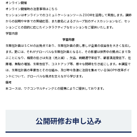
オンライン開催
オンライン開催時の注意事項はこちら
セッションはオンラインでのコミュニケーションツール ZOOMを活用して実施します。講師
からの説明や全体での質疑応答、また数名によるグループ別のディスカッションなど、セッ
ションごとの目的に応じたインタラクティブなセッションをご提供いたします。
学習内容
学習内容
生販在計画はＳＣＭの出発点であり、生販在計画の良し悪しが企業の収益性を大きく左右し
ます。更には、それがグローバルな生販在計画となると、その影響は世界中の拠点にまで及
ぶことになり、精度の低さは失注（売上減）、欠品、納期遵守率低下、顧客満足度低下、在
庫増、無駄の増加、生産性低下、コストアップ等、様々な問題を引き起こします。本講座で
は、生販在計画の重要性とその仕組み、及び昨今急激に注目を集めているS&OPや改革ポイ
ントについて、グローバルな視点を交えながら学びます。
備考
本コースは、ワクコンサルティングとの提携によりご提供しております。
公開研修お申し込み