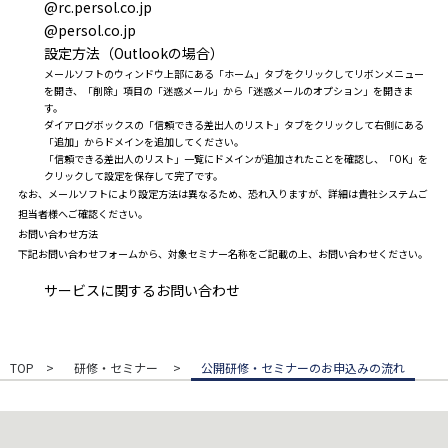
@rc.persol.co.jp
@persol.co.jp
設定方法（Outlookの場合）
メールソフトのウィンドウ上部にある「ホーム」タブをクリックしてリボンメニュー
を開き、「削除」項目の「迷惑メール」から「迷惑メールのオプション」を開きま
す。
ダイアログボックスの「信頼できる差出人のリスト」タブをクリックして右側にある
「追加」からドメインを追加してください。
「信頼できる差出人のリスト」一覧にドメインが追加されたことを確認し、「OK」を
クリックして設定を保存して完了です。
なお、メールソフトにより設定方法は異なるため、恐れ入りますが、詳細は貴社システムご
担当者様へご確認ください。
お問い合わせ方法
下記お問い合わせフォームから、対象セミナー名称をご記載の上、お問い合わせください。
サービスに関するお問い合わせ
TOP
研修・セミナー
公開研修・セミナーのお申込みの流れ