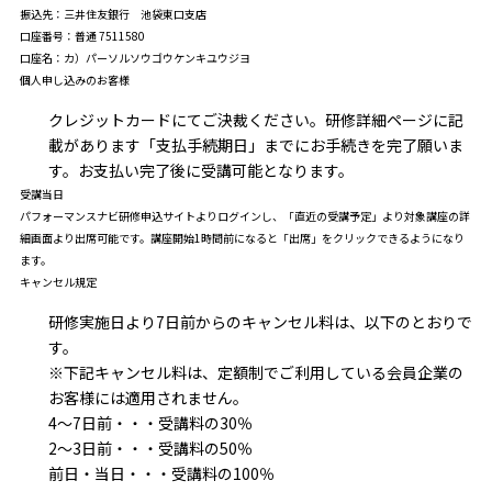
振込先：三井住友銀行 池袋東口支店
口座番号：普通 7511580
口座名：カ）パーソルソウゴウケンキユウジヨ
個人申し込みのお客様
クレジットカードにてご決裁ください。研修詳細ページに記
載があります「支払手続期日」までにお手続きを完了願いま
す。お支払い完了後に受講可能となります。
受講当日
パフォーマンスナビ研修申込サイト
よりログインし、「直近の受講予定」より対象講座の詳
細画面より出席可能です。講座開始1時間前になると「出席」をクリックできるようになり
ます。
キャンセル規定
研修実施日より7日前からのキャンセル料は、以下のとおりで
す。
※下記キャンセル料は、定額制でご利用している会員企業の
お客様には適用されません。
4～7日前・・・受講料の30％
2～3日前・・・受講料の50％
前日・当日・・・受講料の100％