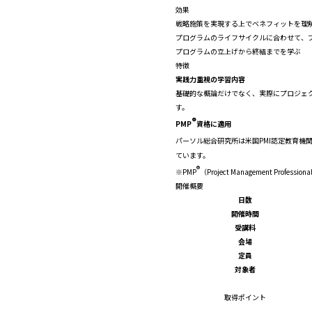
効果
戦略施策を実現する上でベネフィットを理
プログラムのライフサイクルに合わせて、
プログラムの立上げから終結までを学ぶ
特徴
実践力重視の学習内容
基礎的な概論だけでなく、実際にプロジェ
す。
®
PMP
資格に適用
パーソル総合研究所は米国PMI認定教育機関（
ています。
®
※PMP
（Project Management Pr
開催概要
日数
開催時間
受講料
会場
定員
対象者
取得ポイント