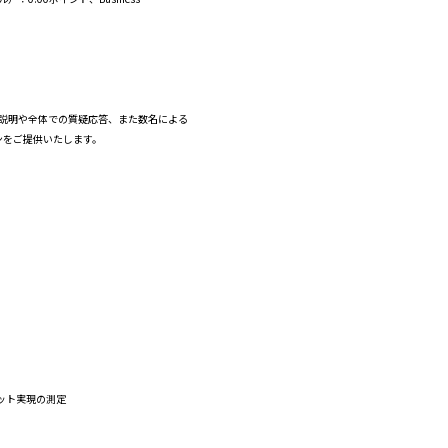
説明や全体での質疑応答、また数名による
ョンをご提供いたします。
ット実現の測定