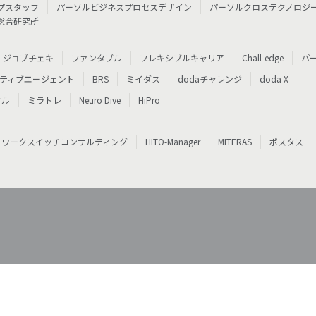
プスタッフ
パーソルビジネスプロセスデザイン
パーソルクロステクノロジ
総合研究所
ジョブチェキ
ファンタブル
フレキシブルキャリア
Chall-edge
パ
ティブエージェント
BRS
ミイダス
dodaチャレンジ
doda X
フル
ミラトレ
Neuro Dive
HiPro
ワークスイッチコンサルティング
HITO-Manager
MITERAS
ポスタス