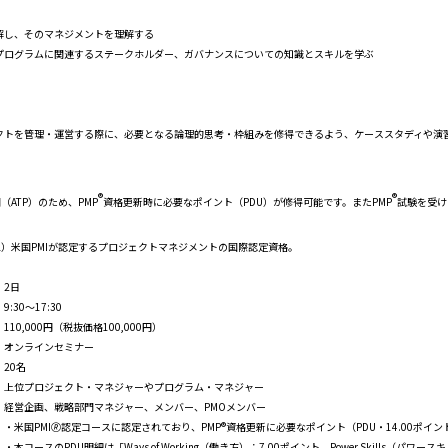
解し、そのマネジメントを理解する
プログラムに関連するステークホルダー、ガバナンスについての知識とスキルを学ぶ
クトを管理・運営する際に、必要となる論理的思考・枠組みを修得できるよう、ケーススタディや演
®
®
ATP）のため、PMP
資格更新時に必要なポイント（PDU）が修得可能です。またPMP
試験を受け
ofessional）米国PMIが認定するプロジェクトマネジメントの国際認定資格。
2日
9:30～17:30
110,000円（税抜価格100,000円）
オンラインセミナー
20名
上位プロジェクト・マネジャーやプログラム・マネジャー
経営企画、戦略部門マネジャー、メンバー、PMOメンバー
・米国PMI🄬認定コースに認定されており、PMP®資格更新に必要なポイント（PDU・14.00ポイ
・本コースのPDU明細は「Ways of Working（働き方）：7.00ポイント、Power Skills（パワースキ