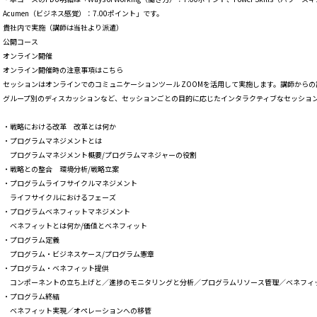
Acumen（ビジネス感覚）：7.00ポイント」です。
貴社内で実施（講師は当社より派遣）
公開コース
オンライン開催
オンライン開催時の注意事項はこちら
セッションはオンラインでのコミュニケーションツール ZOOMを活用して実施します。講師からの
グループ別のディスカッションなど、セッションごとの目的に応じたインタラクティブなセッシ
・戦略における改革 改革とは何か
・プログラムマネジメントとは
プログラムマネジメント概要/プログラムマネジャーの役割
・戦略との整合 環境分析/戦略立案
・プログラムライフサイクルマネジメント
ライフサイクルにおけるフェーズ
・プログラムベネフィットマネジメント
ベネフィットとは何か/価値とベネフィット
・プログラム定義
プログラム・ビジネスケース/プログラム憲章
・プログラム・ベネフィット提供
コンポーネントの立ち上げと／進捗のモニタリングと分析／プログラムリソース管理／ベネフィ
・プログラム終結
ベネフィット実現／オペレーションへの移管