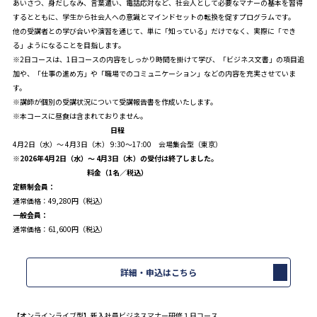
あいさつ、身だしなみ、言葉遣い、電話応対など、社会人として必要なマナーの基本を習得
するとともに、学生から社会人への意識とマインドセットの転換を促すプログラムです。
他の受講者との学び合いや演習を通じて、単に「知っている」だけでなく、実際に「でき
る」ようになることを目指します。
※2日コースは、1日コースの内容をしっかり時間を掛けて学び、「ビジネス文書」の項目追
加や、「仕事の進め方」や「職場でのコミュニケーション」などの内容を充実させていま
す。
※講師が個別の受講状況について受講報告書を作成いたします。
※本コースに昼食は含まれておりません。
日程
4月2日（水）～ 4月3日（木） 9:30～17:00 会場集合型（東京）
※2026年4月2日（水）～ 4月3日（木）の受付は終了しました。
料金（1名／税込）
定額制会員：
通常価格：49,280円（税込）
一般会員：
通常価格：61,600円（税込）
詳細・申込はこちら
【オンラインライブ型】新入社員ビジネスマナー研修１日コース