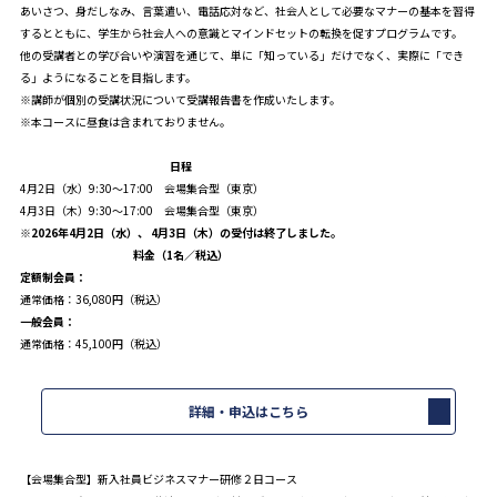
あいさつ、身だしなみ、言葉遣い、電話応対など、社会人として必要なマナーの基本を習得
するとともに、学生から社会人への意識とマインドセットの転換を促すプログラムです。
他の受講者との学び合いや演習を通じて、単に「知っている」だけでなく、実際に「でき
る」ようになることを目指します。
※講師が個別の受講状況について受講報告書を作成いたします。
※本コースに昼食は含まれておりません。
日程
4月2日（水）9:30～17:00 会場集合型（東京）
4月3日（木）9:30～17:00 会場集合型（東京）
※2026年4月2日（水）、 4月3日（木）の受付は終了しました。
料金（1名／税込）
定額制会員：
通常価格：36,080円（税込）
一般会員：
通常価格：45,100円（税込）
詳細・申込はこちら
【会場集合型】新入社員ビジネスマナー研修２日コース