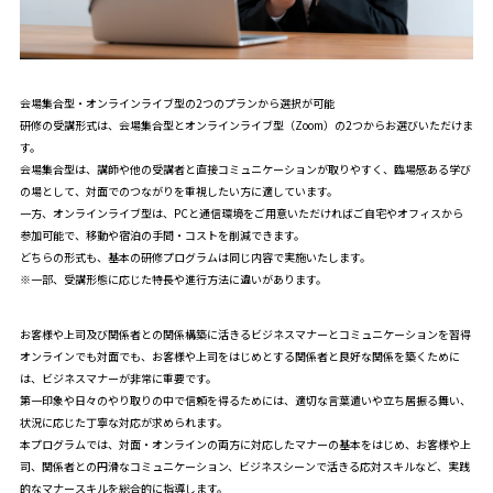
会場集合型・オンラインライブ型の2つのプランから選択が可能
研修の受講形式は、会場集合型とオンラインライブ型（Zoom）の2つからお選びいただけま
す。
会場集合型は、講師や他の受講者と直接コミュニケーションが取りやすく、臨場感ある学び
の場として、対面でのつながりを重視したい方に適しています。
一方、オンラインライブ型は、PCと通信環境をご用意いただければご自宅やオフィスから
参加可能で、移動や宿泊の手間・コストを削減できます。
どちらの形式も、基本の研修プログラムは同じ内容で実施いたします。
※一部、受講形態に応じた特長や進行方法に違いがあります。
お客様や上司及び関係者との関係構築に活きるビジネスマナーとコミュニケーションを習得
オンラインでも対面でも、お客様や上司をはじめとする関係者と良好な関係を築くために
は、ビジネスマナーが非常に重要です。
第一印象や日々のやり取りの中で信頼を得るためには、適切な言葉遣いや立ち居振る舞い、
状況に応じた丁寧な対応が求められます。
本プログラムでは、対面・オンラインの両方に対応したマナーの基本をはじめ、お客様や上
司、関係者との円滑なコミュニケーション、ビジネスシーンで活きる応対スキルなど、実践
的なマナースキルを総合的に指導します。