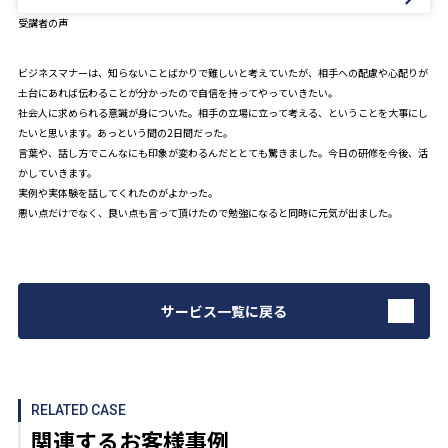
受講者の声
ビジネスマナーは、知らないことばかりで難しいと考えていたが、相手への配慮や心配りが
土台にあれば伝わることが分かったので自信を持ってやっていきたい。
社会人に求められる意識が身についた。相手の立場に立って考える、ということを大事にし
たいと思います。あっという間の2日間だった。
言葉や、話し方でこんなにも印象が変わるんだととても驚きました。今日の研修を今後、活
かしていきます。
実例や実体験を話してくれたのがよかった。
悪い点だけでなく、良い点も言って頂けたので勉強になると同時に元気が出ました。
サービス一覧に戻る
RELATED CASE
関連するお客様事例