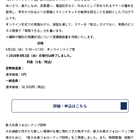
あいさつ、身だしなみ、言葉遣い、電話応対など、社会人として求められるマナーの基本を
習得し、学生から社会人への意識とマインドセットの転換を図ることを目的としたプログラ
ムです。
オンライン形式での実施ながら、演習を通じて、マナーを「知る」だけでなく、実際のビジ
ネス現場で「実践できる」力を養います。
※講師が個別の受講状況について受講報告書を作成いたします。
日程
4月2日（水） 9:30～17:00 オンラインライブ型
※2026年4月2日（水）の受付は終了しました。
料金（1名／税込）
定額制会員：
通常価格：0円
一般会員：
通常価格：38,500円（税込）
詳細・申込はこちら
新入社員フォローアップ研修
入社後数か月がたち新しい環境や仕事に慣れてきた時点での、新入社員のフォローアップ教
育のために、「新入社員フォローアップ研修」をご用意しました。また、時間管理、段取り