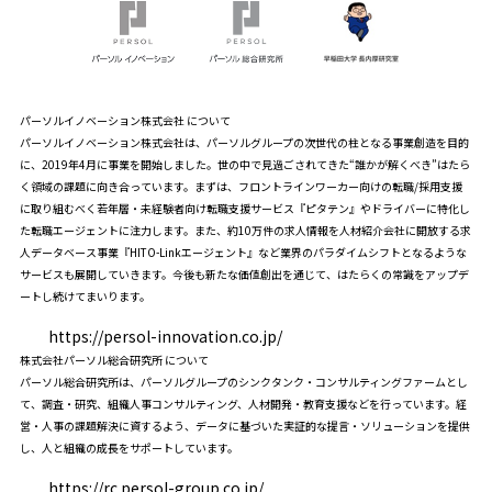
パーソルイノベーション株式会社 について
パーソルイノベーション株式会社は、パーソルグループの次世代の柱となる事業創造を目的
に、2019年4月に事業を開始しました。世の中で見過ごされてきた“誰かが解くべき”はたら
く領域の課題に向き合っています。まずは、フロントラインワーカー向けの転職/採用支援
に取り組むべく若年層・未経験者向け転職支援サービス『ピタテン』やドライバーに特化し
た転職エージェントに注力します。また、約10万件の求人情報を人材紹介会社に開放する求
人データベース事業『HITO-Linkエージェント』など業界のパラダイムシフトとなるような
サービスも展開していきます。今後も新たな価値創出を通じて、はたらくの常識をアップデ
ートし続けてまいります。
https://persol-innovation.co.jp/
株式会社パーソル総合研究所 について
パーソル総合研究所は、パーソルグループのシンクタンク・コンサルティングファームとし
て、調査・研究、組織人事コンサルティング、人材開発・教育支援などを行っています。経
営・人事の課題解決に資するよう、データに基づいた実証的な提言・ソリューションを提供
し、人と組織の成長をサポートしています。
https://rc.persol-group.co.jp/