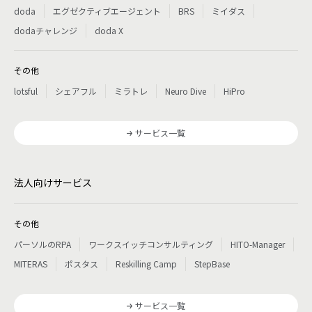
doda
エグゼクティブエージェント
BRS
ミイダス
dodaチャレンジ
doda X
その他
lotsful
シェアフル
ミラトレ
Neuro Dive
HiPro
サービス一覧
法人向けサービス
その他
パーソルのRPA
ワークスイッチコンサルティング
HITO-Manager
MITERAS
ポスタス
Reskilling Camp
StepBase
サービス一覧