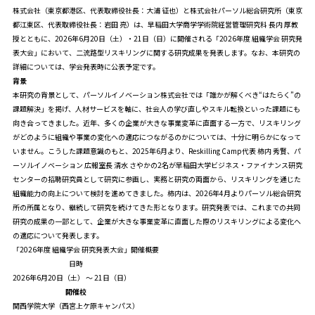
株式会社（東京都港区、代表取締役社長：大浦 征也）と株式会社パーソル総合研究所（東京
都江東区、代表取締役社長：岩田 亮）は、早稲田大学商学学術院経営管理研究科 長内 厚教
授とともに、2026年6月20日（土）・21日（日）に開催される「2026年度 組織学会 研究発
表大会」において、二流路型リスキリングに関する研究成果を発表します。なお、本研究の
詳細については、学会発表時に公表予定です。
背景
本研究の背景として、パーソルイノベーション株式会社では「誰かが解くべき“はたらく”の
課題解決」を掲げ、人材サービスを軸に、社会人の学び直しやスキル転換といった課題にも
向き合ってきました。近年、多くの企業が大きな事業変革に直面する一方で、リスキリング
がどのように組織や事業の変化への適応につながるのかについては、十分に明らかになって
いません。こうした課題意識のもと、2025年6月より、Reskilling Camp代表 柿内 秀賢、パ
ーソルイノベーション 広報室長 清水 さやかの2名が早稲田大学ビジネス・ファイナンス研究
センターの招聘研究員として研究に参画し、実務と研究の両面から、リスキリングを通じた
組織能力の向上について検討を進めてきました。柿内は、2026年4月よりパーソル総合研究
所の所属となり、継続して研究を続けてきた形となります。研究発表では、これまでの共同
研究の成果の一部として、企業が大きな事業変革に直面した際のリスキリングによる変化へ
の適応について発表します。
「2026年度 組織学会 研究発表大会」開催概要
日時
2026年6月20日（土） ～ 21日（日）
開催校
関西学院大学（西宮上ケ原キャンパス）