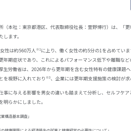
所（本社：東京都港区、代表取締役社長：萱野博行）は、「更
たします。
※1
女性は約560万人
に上り、働く女性の約5分の1を占めてい
更年期症状であり、これによるパフォーマンス低下や離職などの
厚生労働省は、2026年から更年期を含む女性特有の健康課題
※3
とを視野に入れており
、企業には更年期支援施策の検討が求
仕事に与える影響を男女の違いも踏まえて分析し、セルフケア
を明らかにしました。
)就業構造基本調査」
女性特有の健康課題による経済損失の試算と健康経営の必要性について」