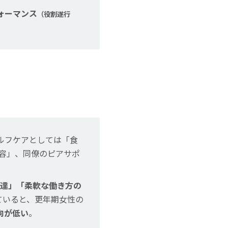
ォーマンス
（役割遂行
ルフケアとしては「食
容」、同僚のピアサポ
達」「柔軟な働き方の
ていると、更年期女性の
向が低い
。