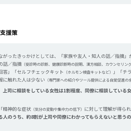
支援策
ながったきっかけとしては、「家族や友人・知人の話／指摘」
の話／指摘
（受診時の診断、健康診断時の説明、漢方相談、カウンセリン
回答」「セルフチェックキット
」「チ
（ホルモン検査キットなど）
報に触れた人は少ない
（専門家への紹介やツール提供による自覚促進の
、
上司に相談をしている女性は1割程度、同僚に相談している女
「精神的な症状
に対して理解が得られ
（気分の変動や集中力の低下）
る人のうち、約8割が上司や同僚にわかってもらえないと思う