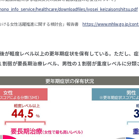
mono_info_service/healthcare/downloadfiles/jyosei_keizaisonshitsu.pdf
における女性活躍推進に関する検討会」報告書
https://www.mhlw.go.jp/cont
割前後が軽度レベル以上の更年期症状を保有している。ただし、
１割弱が要長期治療レベル、男性の１割弱が重度レベルに分類