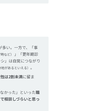
が多い。一方で、「事
」「更年期診
グ時など）
ラシ」は自覚につながり
。
余地があるといえる）
性は2割未満
に留ま
なかった」といった
職
ので相談しづらいと思っ