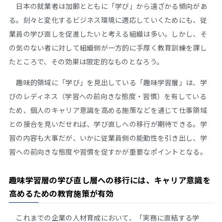
日本の就業者は加齢とともに「学び」から遠ざかる傾向があ
る。刻々と変化するビジネス環境に適応していくためにも、従
業員の学び直しを促進したいと考える組織は多い。しかし、そ
の気のない者に対して組織側が一方的に手厚く教育訓練を課し
たところで、その効果は限定的なものとなろう。
趣味的領域に「学び」を見出している「趣味学習層」は、学
びのレディネス（学習への前向きな態度・習慣）を有している
ため、個人のキャリア意識を高める施策などを通じて仕事領域
との接合を見いだせれば、学び直しへの移行が期待できる。学
習の内容も大事だが、いかに従業員側の能動性を引き出し、学
習への前向きな態度や習慣を促すかが重要なポイントとなる。
趣味学習層の学び直し層への移行には、キャリア意識を
高めるための教育施策が有効
これまでの企業の人材育成において、「実務に直結する学