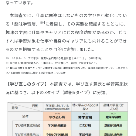
なっています。
本調査では、仕事に関連はしないものの学びを行動化してい
※4
る「趣味学習層」
に着目し、その実態を確認するとともに、
趣味の学習は仕事やキャリアにどの程度効果があるのか、どう
すれば学習対象を仕事や自身のキャリアにも向けることができ
るのかを把握することを目的に実施しました。
※2 「ミドル・シニアの学びと職業生活に関する定量調査【PART１】」（2023年8月）
※3 学び直し:業務の時間外に、仕事やキャリアに関して、継続して学習すること。
※4 趣味学習層：仕事やキャリアに関連する学習には積極的ではないが、業務外の時間を使って、仕事やキャ
リアとは無関係の趣味に関する学習を継続している層
【学び直しのタイプ】
本調査では、学び直す意欲と学習実施状
況に基づき、以下の3タイプ（詳細6タイプ）に分類。