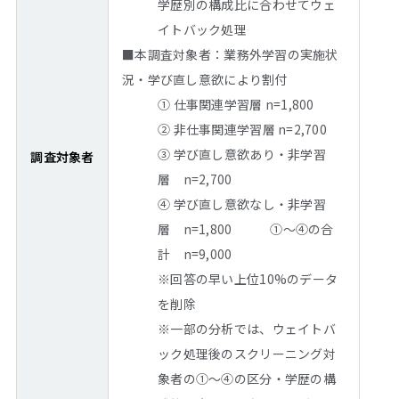
学歴別の構成比に合わせてウェ
イトバック処理
■本調査対象者：業務外学習の実施状
況・学び直し意欲により割付
① 仕事関連学習層 n=1,800
② 非仕事関連学習層 n=2,700
③ 学び直し意欲あり・非学習
調査対象者
層 n=2,700
④ 学び直し意欲なし・非学習
層 n=1,800 ①～④の合
計 n=9,000
※回答の早い上位10%のデータ
を削除
※一部の分析では、ウェイトバ
ック処理後のスクリーニング対
象者の①～④の区分・学歴の構