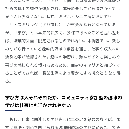
大人になるにつれ、「学び」と聞くと資格取得や昇格試験の
ための机上の勉強が想起され、本来の楽しさから遠ざかってし
まう人も少なくない。現在、ミドル・シニア層においても
「リ・スキリング（学び直し）」が重要な課題となっている
が、「学び」とは本来的に広く、多様であったことを思い返せ
ば、職業的側面に限定されるものではない。本調査では、楽し
みながら行っている趣味的領域の学習を通じ、仕事や収入への
波及効果が確認された。趣味の学習は、熟練せずとも楽しみや
喜びを感じられる傾向もあるため、自身のキャリアと結び付け
ることができれば、職業生活をより豊かにする機会ともなり得
る。
学び方は人それぞれだが、コミュニティ参加型の趣味の
学びは仕事にも活かされやすい
もし、仕事に関連した学び直しに二の足を踏むのならば、ま
ずは興味・関心を向けられる趣味的領域の学びに踏みだしてみ