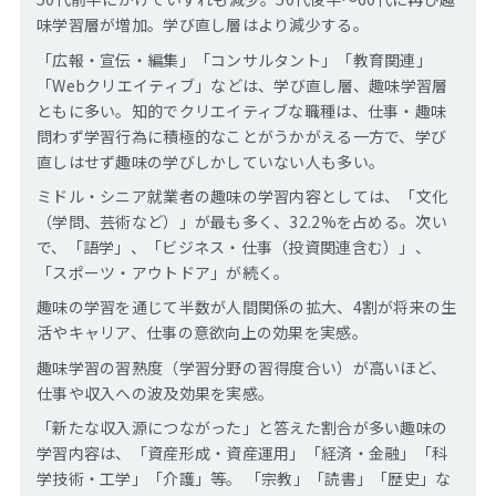
味学習層が増加。学び直し層はより減少する。
「広報・宣伝・編集」「コンサルタント」「教育関連」
「Webクリエイティブ」などは、学び直し層、趣味学習層
ともに多い。知的でクリエイティブな職種は、仕事・趣味
問わず学習行為に積極的なことがうかがえる一方で、学び
直しはせず趣味の学びしかしていない人も多い。
ミドル・シニア就業者の趣味の学習内容としては、「文化
（学問、芸術など）」が最も多く、32.2%を占める。次い
で、「語学」、「ビジネス・仕事（投資関連含む）」、
「スポーツ・アウトドア」が続く。
趣味の学習を通じて半数が人間関係の拡大、4割が将来の生
活やキャリア、仕事の意欲向上の効果を実感。
趣味学習の習熟度（学習分野の習得度合い）が高いほど、
仕事や収入への波及効果を実感。
「新たな収入源につながった」と答えた割合が多い趣味の
学習内容は、「資産形成・資産運用」「経済・金融」「科
学技術・工学」「介護」等。 「宗教」「読書」「歴史」な