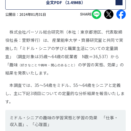
全文PDF
（2.49MB）
公開日：
2024年01月31日
SHARE
株式会社パーソル総合研究所（本社：東京都港区、代表取締
役社長：萱野博行）は、 産業能率大学・齊藤研究室と共同で実
施した「ミドル・シニアの学びと職業生活についての定量調
査」（調査対象は35歳～64歳の就業者 N数＝36,537）から
「趣味
の学習の実態、効果」の
（好きなことや興味・関心のあること）
結果を発表いたします。
本調査では、35～54歳をミドル、55～64歳をシニアと定義
し、主に下記3項目についての定量的な分析結果を報告いたしま
す。
ミドル・シニアの趣味の学習実態と学習の効果 「仕事・
収入面」、「心理面」