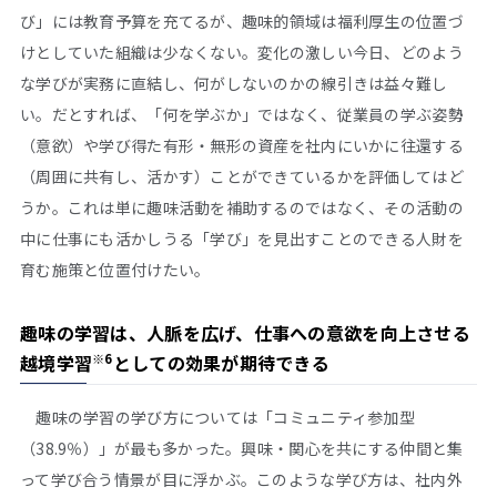
び」には教育予算を充てるが、趣味的領域は福利厚生の位置づ
けとしていた組織は少なくない。変化の激しい今日、どのよう
な学びが実務に直結し、何がしないのかの線引きは益々難し
い。だとすれば、「何を学ぶか」ではなく、従業員の学ぶ姿勢
（意欲）や学び得た有形・無形の資産を社内にいかに往還する
（周囲に共有し、活かす）ことができているかを評価してはど
うか。これは単に趣味活動を補助するのではなく、その活動の
中に仕事にも活かしうる「学び」を見出すことのできる人財を
育む施策と位置付けたい。
趣味の学習は、人脈を広げ、仕事への意欲を向上させる
※6
越境学習
としての効果が期待できる
趣味の学習の学び方については「コミュニティ参加型
（38.9％）」が最も多かった。興味・関心を共にする仲間と集
って学び合う情景が目に浮かぶ。このような学び方は、社内外