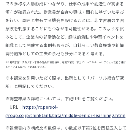
での多様な人脈形成につながり、仕事の成果や創造性が高まる
傾向が確認された。従業員が自身の興味・関心に基づいた学び
を行い、周囲と共有する機会を設けることは、非学習層の学習
意欲を刺激することにもつながる可能性がある。このような試
みとして、企業内の部活動など、趣味的活動や学習イベントを
組織として開催する事例もあるが、自社らしい教育施策や組織
開発施策としての工夫の余地も多分にあると考える。
※6 越境学習：法政大学大学院の石山 恒貴教授は、越境学習を「自分にとってのホームとアウェイを行き来す
ることによる学び」と定義している。
※本調査を引用いただく際は、出所として「パーソル総合研究
所」と明記してください。
※調査結果の詳細については、下記URLをご覧ください。
URL：
https://rc.persol-
group.co.jp/thinktank/data/middle-senior-learning2.html
※報告書内の構成比の数値は、小数点以下第2位を四捨五入して