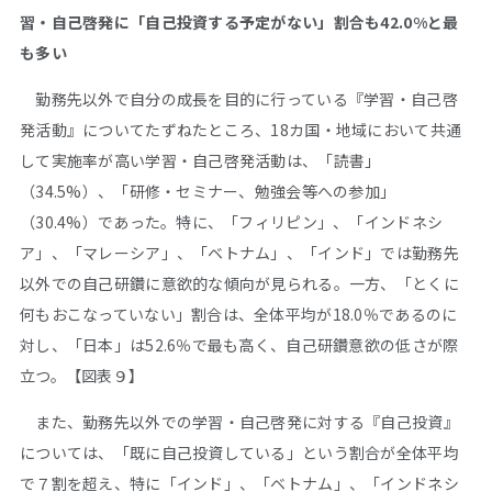
習・自己啓発に「自己投資する予定がない」割合も42.0%と最
も多い
勤務先以外で自分の成長を目的に行っている『学習・自己啓
発活動』についてたずねたところ、18カ国・地域において共通
して実施率が高い学習・自己啓発活動は、「読書」
（34.5%）、「研修・セミナー、勉強会等への参加」
（30.4%）であった。特に、「フィリピン」、「インドネシ
ア」、「マレーシア」、「ベトナム」、「インド」では勤務先
以外での自己研鑽に意欲的な傾向が見られる。一方、「とくに
何もおこなっていない」割合は、全体平均が18.0％であるのに
対し、「日本」は52.6％で最も高く、自己研鑽意欲の低さが際
立つ。【図表９】
また、勤務先以外での学習・自己啓発に対する『自己投資』
については、「既に自己投資している」という割合が全体平均
で７割を超え、特に「インド」、「ベトナム」、「インドネシ