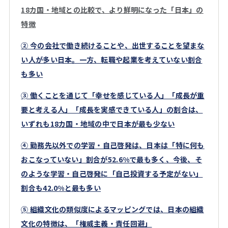
18カ国・地域との比較で、より鮮明になった「日本」の
特徴
② 今の会社で働き続けることや、出世することを望まな
い人が多い日本。一方、転職や起業を考えていない割合
も多い
➂ 働くことを通じて「幸せを感じている人」「成長が重
要と考える人」「成長を実感できている人」の割合は、
いずれも18カ国・地域の中で日本が最も少ない
④ 勤務先以外での学習・自己啓発は、日本は「特に何も
おこなっていない」割合が52.6%で最も多く、今後、そ
のような学習・自己啓発に「自己投資する予定がない」
割合も42.0%と最も多い
➄ 組織文化の類似度によるマッピングでは、日本の組織
文化の特徴は、「権威主義・責任回避」