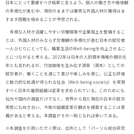
日本にとって憂慮すべき結果と言えよう。個人の働き方や価値観
の多様化が進む中、現状のままでは優秀な外国人材の獲得はま
すます困難を極めることが予想される。
多様な人材が活躍しやすい労働環境や企業風土を整備するこ
とは、外国人材のみならず労働観の多様化が進む日本の就労者
一人ひとりにとっても、職業生活のWell-beingを向上させるこ
とにつながると考える。2022年は日本の人的資本情報の開示元
年とも言われるが、付加価値を生み出す源泉（資本）としての
就労者が、働くことを通じて喜びや楽しみを感じ、公正な評価
と魅力的な処遇が得られる社会（Well-being society）を実現
すべく日本の雇用組織は変革を求められている。このためにも
社内や国内の調査だけでなく、世界から見た現在の日本の就労
実態にも向き合い、今後の組織変革の観点を模索することは意
義があると考える。本調査がその一助となれば幸いである。
※本調査を引用いただく際は、出所として「パーソル総合研究