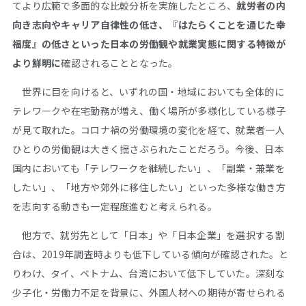
てより広範で多面的な比較分析を実施したところ、
就労者の内
向き志向やキャリア自律性の低さ、『はたらくことを通じた幸
福度』の低さといった日本の労働観や就業実態に関する特徴が
より鮮明に
確認されることとなった。
世界に目を向けると、いずれの国・地域においても全体的に
テレワークや在宅勤務が増え、働く場所が多様化している様子
が見て取れた。コロナ禍の労働環境の変化を経て、就業者一人
ひとりの労働観は大きく揺さぶられたことだろう。今後、日本
国内においても「テレワークを継続したい」、「副業・兼業を
したい」、「地方や郊外に移住したい」といった多様な働き方
を志向する動きも一定程度進むと考えられる。
他方で、就労先として「日本」や「日本企業」を選択する割
合は、2019年調査時よりも低下している傾向が確認された。と
りわけ、タイ、ベトナム、台湾において低下していた。深刻な
少子化・労働力不足を背景に、外国人材への期待が寄せられる