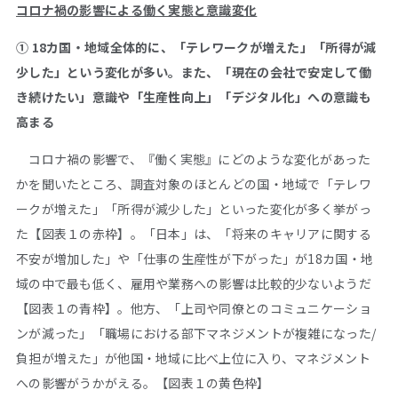
コロナ禍の影響による働く実態と意識変化
① 18カ国・地域全体的に、「テレワークが増えた」「所得が減
少した」という変化が多い。また、「現在の会社で安定して働
き続けたい」意識や「生産性向上」「デジタル化」への意識も
高まる
コロナ禍の影響で、『働く実態』にどのような変化があった
かを聞いたところ、調査対象のほとんどの国・地域で「テレワ
ークが増えた」「所得が減少した」といった変化が多く挙がっ
た【図表１の赤枠】。「日本」は、「将来のキャリアに関する
不安が増加した」や「仕事の生産性が下がった」が18カ国・地
域の中で最も低く、雇用や業務への影響は比較的少ないようだ
【図表１の青枠】。他方、「上司や同僚とのコミュニケーショ
ンが減った」「職場における部下マネジメントが複雑になった/
負担が増えた」が他国・地域に比べ上位に入り、マネジメント
への影響がうかがえる。【図表１の黄色枠】