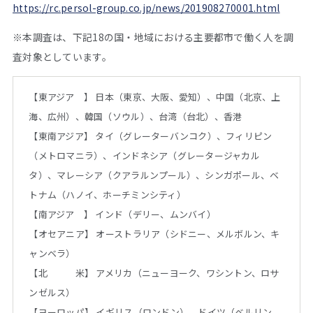
https://rc.persol-group.co.jp/news/201908270001.html
※本調査は、下記18の国・地域における主要都市で働く人を調
査対象としています。
【東アジア 】 日本（東京、大阪、愛知）、中国（北京、上
海、広州）、韓国（ソウル）、台湾（台北）、香港
【東南アジア】 タイ（グレーターバンコク）、フィリピン
（メトロマニラ）、インドネシア（グレータージャカル
タ）、マレーシア（クアラルンプール）、シンガポール、ベ
トナム（ハノイ、ホーチミンシティ）
【南アジア 】 インド（デリー、ムンバイ）
【オセアニア】 オーストラリア（シドニー、メルボルン、キ
ャンベラ）
【北 米】 アメリカ（ニューヨーク、ワシントン、ロサ
ンゼルス）
【ヨーロッパ】 イギリス（ロンドン）、ドイツ（ベルリン、