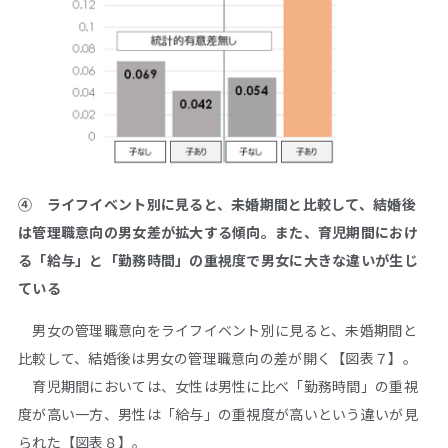
④ ライフイベント別に見ると、未婚期間と比較して、結婚後
は管理職意向の男女差が拡大する傾向。また、育児期間におけ
る「給与」と「勤務時間」の重視度で男女に大きな違いが生じ
ている
男女の管理職意向をライフイベント別に見ると、未婚期間と
比較して、結婚後は男女の管理職意向の差が開く【図表７】。
育児期間においては、女性は男性に比べ「勤務時間」の重視
度が高い一方、男性は「給与」の重視度が高いという違いが見
られた【図表８】。