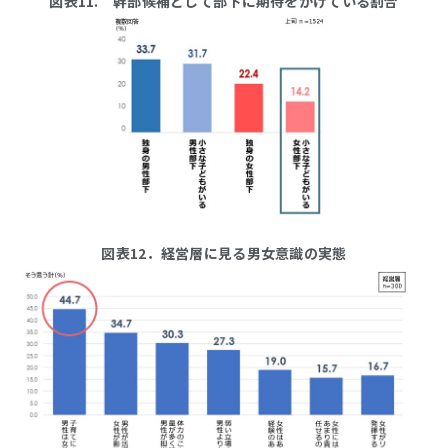
図表11. 幹部候補として部下に期待をかけている割合
図表12．経営層に見る男女意識の実態