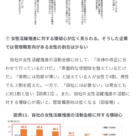
⑦ 女性活躍推進に対する懐疑心が広く見られる。そうした企業
では管理職意向がある女性の割合は少ない
自社の女性活躍推進の活動全般に対して、「法律の改正に合
わせて行っているだけだ」「表面的な世間体を整えているだけ
だ」「実際には効果が薄い」と捉えている人が女性で4割、男性
でも３割を超えた。一方で、「自社には必要ない」は男女とも
に約1割と低い【図表13】。また、自社の女性活躍推進の活動に
対する懐疑心が高いと、管理職意向は低くなる（図省略）。
図表13．自社の女性活躍推進の活動全般に対する懐疑心