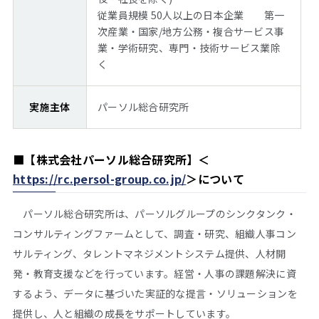
従業員規模 50人以上の日本企業 第一
次産業・国家/地方公務・複合サービス事
業・学術研究、専門・技術サービス業除
く
実施主体
パーソル総合研究所
■
【株式会社パーソル総合研究所】＜
https://rc.persol-group.co.jp/
＞
について
パーソル総合研究所は、パーソルグループのシンクタンク・
コンサルティングファームとして、調査・研究、組織人事コン
サルティング、タレントマネジメントシステム提供、人材開
発・教育支援などを行っています。経営・人事の課題解決に資
するよう、データに基づいた実証的な提言・ソリューションを
提供し、人と組織の成長をサポートしています。