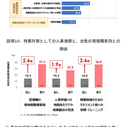
図表10．残業対策としての人事施策と、女性の管理職意向との
関係