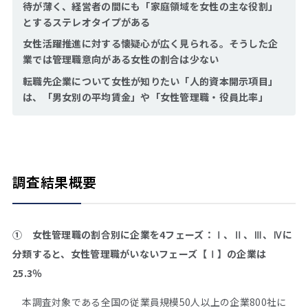
待が薄く、経営者の間にも「家庭領域を女性の主な役割」
とするステレオタイプがある
女性活躍推進に対する懐疑心が広く見られる。そうした企
業では管理職意向がある女性の割合は少ない
転職先企業について女性が知りたい「人的資本開示項目」
は、「男女別の平均賃金」や「女性管理職・役員比率」
調査結果概要
① 女性管理職の割合別に企業を4フェーズ：Ⅰ、Ⅱ、Ⅲ、Ⅳに
分類すると、女性管理職がいないフェーズ【Ⅰ】の企業は
25.3％
本調査対象である全国の従業員規模50人以上の企業800社に