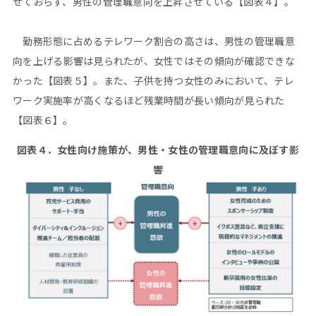
せておらず、男性の管理職意向を上昇させている【図表４】。
勤務形態に占めるテレワーク割合の高さは、男性の管理職意
向を上げる影響は見られたが、女性ではその傾向が確認できな
かった【図表５】。また、子供を持つ女性のみにおいて、テレ
ワーク実施率が高くなるほど残業時間が長い傾向が見られた
【図表６】。
図表４．女性向け施策が、男性・女性の管理職意向に及ぼす影
響