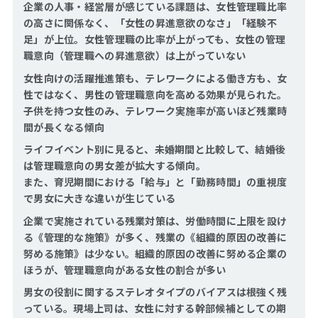
企業の人事・経営層が感じている課題は、女性管理職比率
の高さに関係なく、「女性の昇進意欲のなさ」「経験不
足」が上位。女性管理職の比率が上がっても、女性の管理
職意向（管理職への昇進意欲）は上がっていない
女性向けの活躍推進策も、テレワークによる働き方も、女
性ではなく、男性の管理職意向を高める効果が見られた。
子供を持つ女性のみ、テレワーク実施率が高いほど残業時
間が長くなる傾向
ライフイベント別に見ると、未婚期間と比較して、結婚後
は管理職意向の男女差が拡大する傾向。
また、育児期間における「給与」と「勤務時間」の重視度
で男女に大きな違いが生じている
企業で実施されている残業対策は、労働時間に上限を設け
る《管理的な施策》が多く、残業の《組織的原因の改善に
努める施策》は少ない。組織的原因の改善に努める企業の
ほうが、管理職意向がある女性の割合が多い
男女の役割に関するステレオタイプのバイアスは根強く残
っている。現場上司は、女性に対する幹部候補としての期