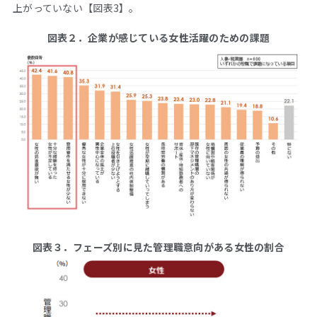
上がっていない【図表3】。
図表２．企業が感じている女性活躍のための課題
図表３．フェーズ別に見た管理職意向がある女性の割合