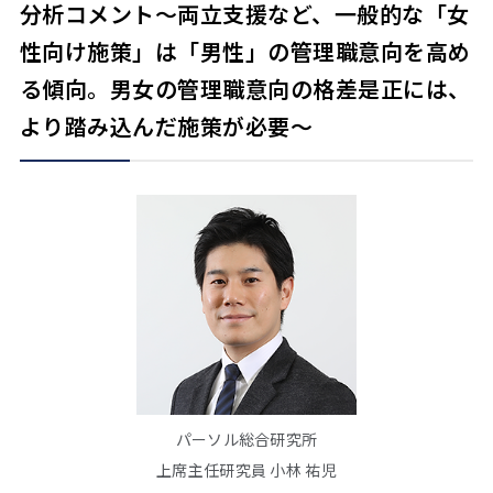
分析コメント～両立支援など、一般的な「女
性向け施策」は「男性」の管理職意向を高め
る傾向。男女の管理職意向の格差是正には、
より踏み込んだ施策が必要～
パーソル総合研究所
上席主任研究員 小林 祐児