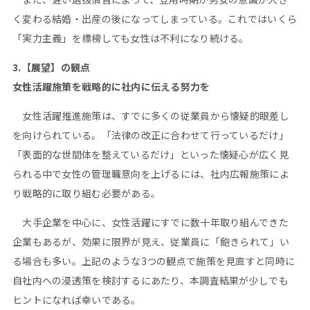
く変わる結婚・出産の後になってしまっている。これではいくら
「実力主義」を標榜しても女性は不利になり続ける。
3.【展望】の観点
女性活躍施策を戦略的に社内に伝える努力を
女性活躍推進施策は、すでに多くの従業員から懐疑的眼差し
を向けられている。「法律の改正に合わせて行っているだけ」
「表面的な世間体を整えているだけ」といった懐疑心が広く見
られる中で女性の管理職意向を上げるには、社内広報施策によ
り戦略的に取り組む必要がある。
大手企業を中心に、女性活躍にすでに数十年取り組んできた
企業もあるが、効果に限界が見え、従業員に「飽きられて」い
る場合も多い。上記のような3つの観点で施策を見直すと同時に
自社内への浸透策を検討するにあたり、本調査結果が少しでも
ヒントになれば幸いである。