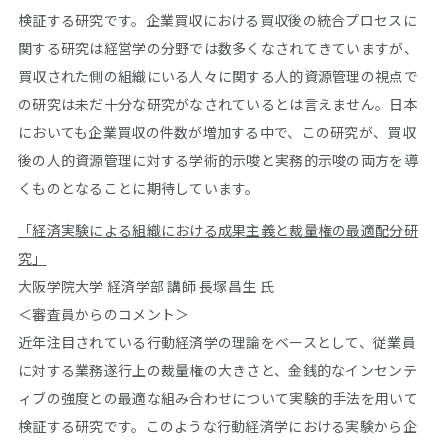
検証する研究です。企業買収における買収後の統合プロセスに
関する研究は経営学の分野では数多くなされてきていますが、
買収された側の組織にいる人々に関する人的資源管理の視点で
の研究は未だ十分な研究がなされているとは言えません。日本
においても企業買収の件数が増加する中で、この研究が、買収
後の人的資源管理に対する学術的示唆と実務的示唆の両方を導
くものとなることに期待しています。
「経済実験による組織における成果主義と裁量権の最適配分研
究」
大阪学院大学 経済学部 講師 長塚昌生 氏
＜審査員からのコメント＞
近年注目されている行動経済学の理論をベースとして、従業員
に対する業務遂行上の裁量権の大きさと、金銭的なインセンテ
ィブの強度との最適な組み合わせについて実験的手法を用いて
検証する研究です。このような行動経済学における実験から企