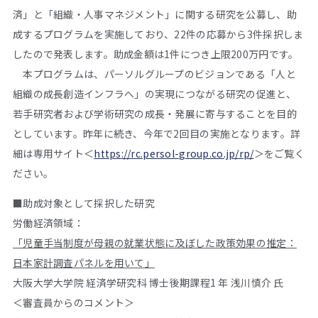
済」と「組織・人事マネジメント」に関する研究を公募し、助
成するプログラムを実施しており、22件の応募から3件採択しま
したので発表します。助成金額は1件につき上限200万円です。
本プログラムは、パーソルグループのビジョンである「人と
組織の成長創造インフラへ」の実現につながる研究の促進と、
若手研究者および学術研究の成長・発展に寄与することを目的
としています。昨年に続き、今年で2回目の実施となります。詳
細は専用サイト＜
https://rc.persol-group.co.jp/rp/
＞をご覧く
ださい。
■
助成対象として採択した研究
労働経済領域：
「児童手当制度が母親の就業状態に及ぼした政策効果の推定：
日本家計調査パネルを用いて」
大阪大学大学院 経済学研究科 博士後期課程1 年 浅川慎介 氏
＜審査員からのコメント＞