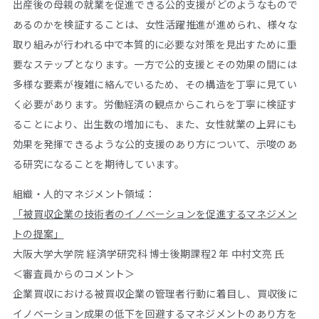
出産後の母親の就業を促進できる公的支援がどのようなもので
あるのかを検証することは、女性活躍推進が進められ、様々な
取り組みが行われる中で本質的に必要な対策を見出すために重
要なステップとなります。一方で公的支援とその効果の間には
多様な要素が複雑に絡んでいるため、その構造を丁寧に見てい
く必要があります。労働経済の観点からこれらを丁寧に検証す
ることにより、出生数の増加にも、また、女性就業の上昇にも
効果を発揮できるような公的支援のあり方について、示唆のあ
る研究になることを期待しています。
組織・人的マネジメント領域：
「被買収企業の技術者のイノベーションを促進するマネジメン
トの提案」
大阪大学大学院 経済学研究科 博士後期課程2 年 中村文亮 氏
＜審査員からのコメント＞
企業買収における被買収企業の管理者行動に着目し、買収後に
イノベーション成果の低下を回避するマネジメントのあり方を