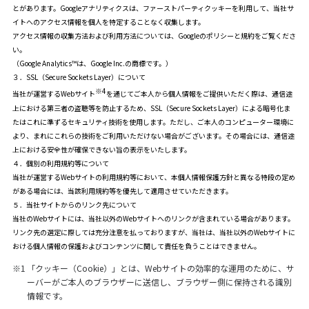
とがあります。Googleアナリティクスは、ファーストパーティクッキーを利用して、当社サ
イトへのアクセス情報を個人を特定することなく収集します。
アクセス情報の収集方法および利用方法については、
Googleのポリシーと規約
をご覧くださ
い。
（Google Analytics™は、Google Inc.の商標です。）
３．SSL（Secure Sockets Layer）について
※4
当社が運営するWebサイト
を通じてご本人から個人情報をご提供いただく際は、通信途
上における第三者の盗聴等を防止するため、SSL（Secure Sockets Layer）による暗号化ま
たはこれに準ずるセキュリティ技術を使用します。ただし、ご本人のコンピューター環境に
より、まれにこれらの技術をご利用いただけない場合がございます。その場合には、通信途
上における安全性が確保できない旨の表示をいたします。
４．個別の利用規約等について
当社が運営するWebサイトの利用規約等において、本個人情報保護方針と異なる特段の定め
がある場合には、当該利用規約等を優先して適用させていただきます。
５．当社サイトからのリンク先について
当社のWebサイトには、当社以外のWebサイトへのリンクが含まれている場合があります。
リンク先の選定に際しては充分注意を払っておりますが、当社は、当社以外のWebサイトに
おける個人情報の保護およびコンテンツに関して責任を負うことはできません。
※1
「クッキー（Cookie）」とは、Webサイトの効率的な運用のために、サ
ーバーがご本人のブラウザーに送信し、ブラウザー側に保持される識別
情報です。