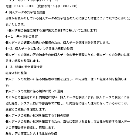
電話：03-6385-6888（受付時間：平日10:00-17:00）
4. 個人データの安全管理措置
当社がお預かりしている個人データの安全管理のために講じた措置について以下のとおり公
表いたします。
（個人情報の保護に関する法律第32条第1項に基づいて公表します）
4－１．基本方針の策定
個人データの適正な取扱いの確保のため、個人データ保護方針を策定します。
4－2．個人データの取扱いに係る社内規程の整備
個人データの漏えい等の防止その他個人データの安全管理のため、個人データの取扱いに係
る社内規程を整備します。
4－3．組織的安全管理措置
組織体制の整備
個人データの取扱いに係る関係者の役割を規定し、社内規程に従った組織体制を整備しま
す。
個人データの取扱に係る規律に従った運用
あらかじめ整備された社内規程に従い、個人データを取扱います。個人データの取扱いに係
る記録を、システムログや書面等で作成し、社内規程に従った運用となっているかどうか、
適宜その取扱いを確認します。
個人データの取扱い状況を確認する手段の整備
個人データの取扱い状況を確認するため、当社に委託されるおよび当社が取得する個人デー
タの管理台帳を作成し、管理します。
漏えい等の事案に対応する体制の整備