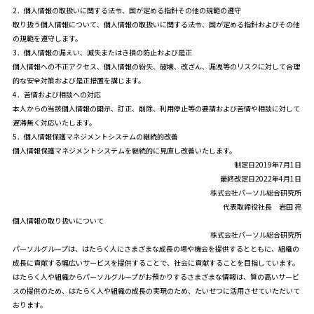
2．個人情報の取扱いに関する法令、国が定める指針その他の規範の遵守
取り扱う個人情報について、個人情報の取扱いに関する法令、国が定める指針およびその他
の規範を遵守します。
3．個人情報の漏えい、滅失またはき損の防止および是正
個人情報への不正アクセス、個人情報の紛失、破壊、改ざん、漏洩等のリスクに対して合理
的な安全対策および是正措置を講じます。
4．苦情および相談への対応
本人からの当該個人情報の開示、訂正、削除、利用停止等の要請および苦情や相談に対して
遅滞無く対応いたします。
5．個人情報保護マネジメントシステムの継続的改善
個人情報保護マネジメントシステムを継続的に見直し改善いたします。
制定日2019年7月1日
最終改定日2022年4月1日
株式会社パーソル総合研究所
代表取締役社長 岩田 亮
個人情報の取り扱いについて
株式会社パーソル総合研究所
パーソルグループは、はたらく人にさまざまな成長の場や機会を提供するとともに、組織の
成長に貢献する幅広いサービスを提供することで、社会に貢献することを目指しています。
はたらく人や組織からパーソルグループがお預かりするさまざまな情報は、質の高いサービ
スの提供のため、はたらく人や組織の成長の実現のため、たいせつに活用させていただいて
おります。