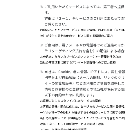
※
ご利用いただくサービスによっては、第三者へ提供す
す。
詳細は「２－１．各サービスのご利用にあたっての第
ご覧ください。
お申込みいただいたサービスに関する情報、および当社（またはパー
社）が提供するその他のサービスに関する情報のご案内
※
ご案内は、電子メールやお電話等でのご連絡のほか、
告（ターゲティング広告を含む）の配信による場合も
お申込みいただいたサービスのアフターケアー管理を行うため
当社の事業活動に関するアンケート調査等へのご協力依頼
※
当社は、Cookie、端末情報、IPアドレス、属性情報
別子および行動履歴（メールの開封、リンクのクリッ
イトの閲覧履歴等）などの利用ログ情報を取得します
情報とお客様のご登録情報その他当社が保有する個人
以下の目的のために利用します。
お客様ごとにカスタマイズしたサービスの提供
お客様の興味・関心に応じた、お申込みのサービスに関する情報、お
ーソルグループの各社）が提供するその他のサービスに関する情報の
当社の既存サービス（お申込みいただいたサービスを含むがこの限り
改善・向上、もしくは新規サービスの開発・改善
アンケート調査等の対象者の選定等