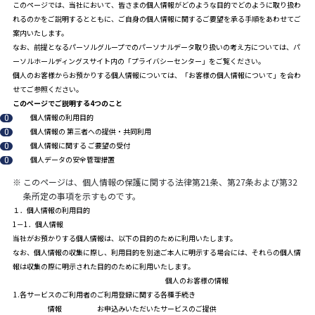
このページでは、当社において、皆さまの個人情報がどのような目的でどのように取り扱わ
れるのかをご説明するとともに、ご自身の個人情報に関するご要望を承る手順をあわせてご
案内いたします。
なお、前提となるパーソルグループでのパーソナルデータ取り扱いの考え方については、パ
ーソルホールディングスサイト内の「
プライバシーセンター
」をご覧ください。
個人のお客様からお預かりする個人情報については、「
お客様の個人情報について
」を合わ
せてご参照ください。
このページでご説明する4つのこと
個人情報の利用目的
個人情報の 第三者への提供・共同利用
個人情報に関する ご要望の受付
個人データの安全管理措置
※
このページは、個人情報の保護に関する法律第21条、第27条および第32
条所定の事項を示すものです。
１．個人情報の利用目的
1－1．個人情報
当社がお預かりする個人情報は、以下の目的のために利用いたします。
なお、個人情報の収集に際し、利用目的を別途ご本人に明示する場合には、それらの個人情
報は収集の際に明示された目的のために利用いたします。
個人のお客様の情報
1.各サービスのご利用者の
ご利用登録に関する各種手続き
情報
お申込みいただいたサービスのご提供