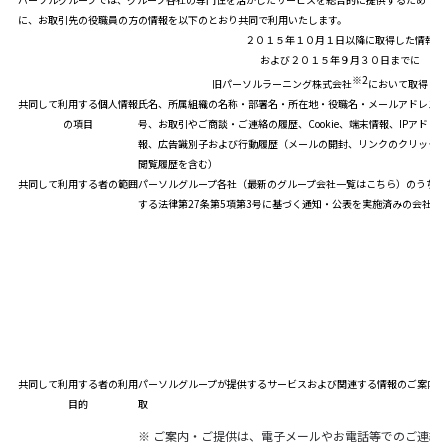
に、お取引先の役職員の方の情報を以下のとおり共同で利用いたします。
２０１５年１０月１日以降に取得した情報
および２０１５年９月３０日までに
※2
旧パーソルラーニング株式会社
において取得した
共同して利用する個人情報
氏名、所属組織の名称・部署名・所在地・役職名・メールアドレス・
の項目
号、お取引やご商談・ご連絡の履歴、Cookie、端末情報、IPアドレ
報、広告識別子および行動履歴（メールの開封、リンクのクリックお
閲覧履歴を含む）
共同して利用する者の範囲
パーソルグループ各社（
最新のグループ会社一覧はこちら
）のうち、
する法律第27条第5項第3号に基づく通知・公表を実施済みの会社
共同して利用する者の利用
パーソルグループが提供するサービスおよび関連する情報のご案内・
目的
取
※
ご案内・ご提供は、電子メールやお電話等でのご連絡