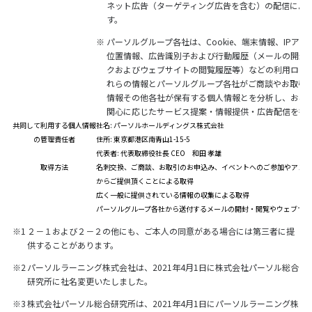
ネット広告（ターゲティング広告を含む）の配信によ
す。
※
パーソルグループ各社は、Cookie、端末情報、IPア
位置情報、広告識別子および行動履歴（メールの開封
クおよびウェブサイトの閲覧履歴等）などの利用ログ
れらの情報とパーソルグループ各社がご商談やお取引
情報その他各社が保有する個人情報とを分析し、お客
関心に応じたサービス提案・情報提供・広告配信を行
共同して利用する個人情報
社名: パーソルホールディングス株式会社
の管理責任者
住所: 東京都港区南青山1-15-5
代表者: 代表取締役社長 CEO 和田 孝雄
取得方法
名刺交換、ご商談、お取引のお申込み、イベントへのご参加やアンケ
からご提供頂くことによる取得
広く一般に提供されている情報の収集による取得
パーソルグループ各社から送付するメールの開封・閲覧やウェブサイ
※1
２－１および２－２の他にも、ご本人の同意がある場合には第三者に提
供することがあります。
※2
パーソルラーニング株式会社は、2021年4月1日に株式会社パーソル総合
研究所に社名変更いたしました。
※3
株式会社パーソル総合研究所は、2021年4月1日にパーソルラーニング株