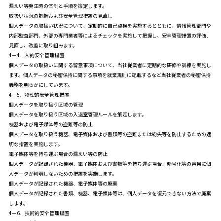
漏えい等発生時の体制と手順を策定します。
取扱い状況の把握および安全管理措置の見直し
個人データの取扱い状況について、定期的に自己点検を実施するとともに、情報管理部門や
内部監査部門、外部の専門業者等によるチェックを実施して把握し、安全管理措置の評価、
見直し、改善に取り組みます。
4－4．人的安全管理措置
個人データの取扱いに関する留意事項について、当社従業者に定期的な研修や訓練を実施し
ます。個人データの秘密保持に関する事項を就業規則に記載するなど当社従業者の秘密保持
義務を明らかにしています。
4－5．物理的安全管理措置
個人データを取り扱う区域の管理
個人データを取り扱う区域の入退室管理ルールを策定します。
機器および電子媒体等の盗難等の防止
個人データを取り扱う機器、電子媒体および書類等の盗難または紛失等を防止するための適
切な措置を実施します。
電子媒体等を持ち運ぶ場合の漏えい等の防止
個人データが記録された機器、電子媒体および書類等を持ち運ぶ場合、暗号化等の容易に個
人データが判明しないための措置を実施します。
個人データが記録された機器、電子媒体等の廃棄
個人データが記録された書類、機器、電子媒体等は、個人データを復元できない方法で廃棄
します。
4－6．技術的安全管理措置