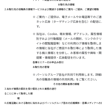
お取引先の情報
2.お取引先の役職員の情報
サービスおよび関連する情報のご案内・ご提供、ご要望の聴取
※
ご案内・ご提供は、電子メールやお電話等でのご連絡
ネット広告（ターゲティング広告を含む）の配信によ
す。
※
当社は、Cookie、端末情報、IPアドレス、属性情報
別子および行動履歴（メールの開封、リンクのクリッ
イトの閲覧履歴等）などの利用ログ情報を取得します
の情報と当社がご商談やお取引等により取得した情報
する個人情報とを分析し、お客様の属性や興味・関心
提案・情報提供・広告配信を行います。
各種セミナーのお申込み受付
お取引先の管理
※
パーソルグループ各社が共同で利用致します。詳細は
先の役職員の情報の共同利用」をご覧ください。
その他の関係者様の情報
3.当社が業務の委託を受け
委託された業務の遂行
ることに伴って取得した情
報
4.広報活動における取材に
当社およびパーソルグループ各社の広報媒体・各種メディアへの掲載