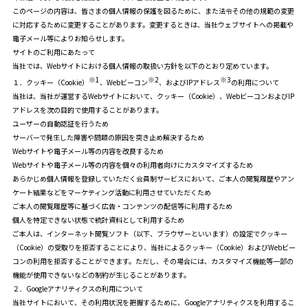
このページの内容は、皆さまの個人情報の保護を図るために、また法令その他の規範の変更
に対応するために変更することがあります。変更するときは、当社ウェブサイトへの掲載や
電子メール等によりお知らせします。
サイトのご利用にあたって
当社では、Webサイトにおける個人情報の取扱い方針を以下のとおり定めています。
※1
※2
※3
１．
クッキー（Cookie）
、Webビーコン
、およびIPアドレス
の利用について
当社は、当社が運営するWebサイトにおいて、クッキー（Cookie）、WebビーコンおよびIP
アドレスを次の目的で使用することがあります。
ユーザーの自動認証を行うため
サーバーで発生した障害や問題の原因を突き止め解決するため
Webサイトや電子メール等の内容を改良するため
Webサイトや電子メール等の内容を個々の利用者向けにカスタマイズするため
あらかじめ個人情報を登録していただく会員制サービスにおいて、ご本人の閲覧履歴やアン
ケート結果などをマーケティング活動に利用させていただくため
ご本人の閲覧履歴等に基づく広告・コンテンツの配信等に利用するため
個人を特定できない状態で統計資料として利用するため
ご本人は、インターネット閲覧ソフト（以下、ブラウザーといいます）の設定でクッキー
（Cookie）の受取りを拒否することにより、当社によるクッキー（Cookie）およびWebビー
コンの利用を拒否することができます。ただし、その場合には、カスタマイズ機能等一部の
機能が使用できないなどの制約が生じることがあります。
２．Googleアナリティクスの利用について
当社サイトにおいて、その利用状況を把握するために、Googleアナリティクスを利用するこ