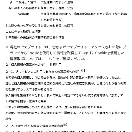
よって取得した情報
広報活動に関するご連絡
5.当社の求人へ応募された
採用に関する選考・決定
方の情報
当社採用基準の明確化、採用選考効率化のための分析（当社従業員の
の比較等を含む）
6.お問い合わせ等を受ける
お問い合わせ等への回答
ことに伴って取得した情報
7.事業所への来訪者の情報
防犯等の安全管理
※
当社のウェブサイトでは、皆さまがウェブサイトにアクセスされた際にブ
ラウザからCookieを使用して情報を取得しています。Cookieを使用した
情報取得については、
こちら
をご確認ください。
２．個人情報の第三者への提供・共同利用
※1
２－1．各サービスのご利用にあたっての第三者への提供
お客様の個人情報は、次の場合を除き、当社の外部の第三者へ開示・提供いたしません。
当社と個人情報の保護に関する契約を締結した当社の業務委託先が、当社に代わり個々の業
務を遂行するうえで必要がある場合
個人情報を集積または分析し、個人の識別・特定ができない形式の統計的情報に加工して、
その情報を開示・提供する場合
法令または裁判所その他の政府機関により、適法に開示を要求された場合
その他、特定目的のために個人情報を開示・提供することについて、お客様から同意を得た
場合
※1
２－2．お取引先の役職員の情報の共同利用
パーソルグループでは、グループ各社の専門性を活かしたサービスを総合的に提供するため