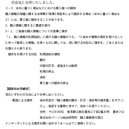
式会社と合併いたしました。
２－3．法令に基づく場合などにおける第三者への提供
個人情報の保護に関する法律第27条第1項各号により提供する場合（法令に基づく場合な
ど）には、第三者に提供することがあります。
3．個人情報に関するご要望の受付
3－１．ご自身の個人情報についての各種ご請求
「１．個人情報の利用目的」に掲げる個人情報のうち、「3.当社が業務の受託を受けること
に伴って取得した情報」を除くものに関しては、次に掲げる対応のご請求を、ご本人または
代理人から承ります。
請求をお受けする対応
利用目的の通知
開示
内容の訂正、追加または削除
利用の停止
消去
第三者への提供の停止
【請求のお手続き】
次のいずれかの方法によりお申し出ください。
郵送による請求
当社所定の「
個人情報の開示・訂正・消去等の請求書
」をダウンロー
入し、指定する書類と併せて、当社へお送りください。
住所：〒135-0061 東京都江東区豊洲三丁目2番20号 豊洲フロン
株式会社パーソル総合研究所 個人情報受付窓口
インターネットによる請求
お問い合わせフォーム
よりご連絡ください。