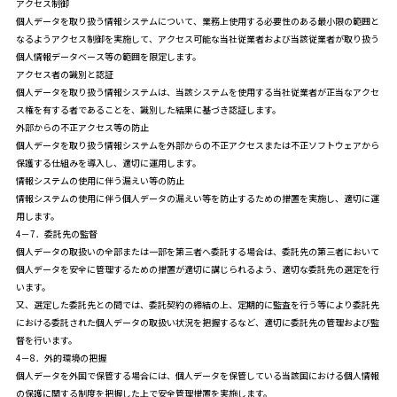
アクセス制御
個人データを取り扱う情報システムについて、業務上使用する必要性のある最小限の範囲と
なるようアクセス制御を実施して、アクセス可能な当社従業者および当該従業者が取り扱う
個人情報データベース等の範囲を限定します。
アクセス者の識別と認証
個人データを取り扱う情報システムは、当該システムを使用する当社従業者が正当なアクセ
ス権を有する者であることを、識別した結果に基づき認証します。
外部からの不正アクセス等の防止
個人データを取り扱う情報システムを外部からの不正アクセスまたは不正ソフトウェアから
保護する仕組みを導入し、適切に運用します。
情報システムの使用に伴う漏えい等の防止
情報システムの使用に伴う個人データの漏えい等を防止するための措置を実施し、適切に運
用します。
4－7．委託先の監督
個人データの取扱いの全部または一部を第三者へ委託する場合は、委託先の第三者において
個人データを安全に管理するための措置が適切に講じられるよう、適切な委託先の選定を行
います。
又、選定した委託先との間では、委託契約の締結の上、定期的に監査を行う等により委託先
における委託された個人データの取扱い状況を把握するなど、適切に委託先の管理および監
督を行います。
4－8．外的環境の把握
個人データを外国で保管する場合には、個人データを保管している当該国における個人情報
の保護に関する制度を把握した上で安全管理措置を実施します。