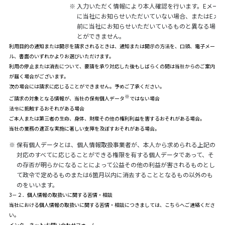
※
入力いただく情報により本人確認を行います。Eメー
に当社にお知らせいただいていない場合、またはEメ
前に当社にお知らせいただいているものと異なる場合
とができません。
利用目的の通知または開示を請求されるときは、通知または開示の方法を、口頭、電子メー
ル、書面のいずれかよりお選びいただけます。
利用の停止または消去について、要請を承り対応した後もしばらくの間は当社からのご案内
が届く場合がございます。
次の場合には請求に応じることができません。予めご了承ください。
※
ご請求の対象となる情報が、当社の保有個人データ
ではない場合
法令に抵触するおそれがある場合
ご本人または第三者の生命、身体、財産その他の権利利益を害するおそれがある場合。
当社の業務の適正な実施に著しい支障を及ぼすおそれがある場合。
※
保有個人データとは、個人情報取扱事業者が、本人から求められる上記の
対応のすべてに応じることができる権限を有する個人データであって、そ
の存否が明らかになることによって公益その他の利益が害されるものとし
て政令で定めるものまたは6箇月以内に消去することとなるもの以外のも
のをいいます。
3－２．個人情報の取扱いに関する苦情・相談
当社における個人情報の取扱いに関する苦情・相談につきましては、こちらへご連絡くださ
い。
インターネット:
お問い合わせフォーム