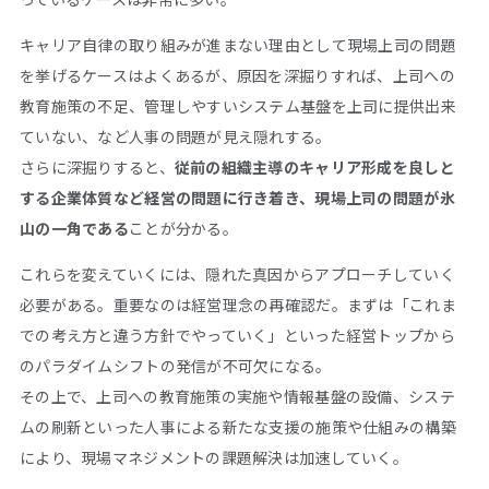
キャリア自律の取り組みが進まない理由として現場上司の問題
を挙げるケースはよくあるが、原因を深掘りすれば、上司への
教育施策の不足、管理しやすいシステム基盤を上司に提供出来
ていない、など人事の問題が見え隠れする。
さらに深掘りすると、
従前の組織主導のキャリア形成を良しと
する企業体質など経営の問題に行き着き、現場上司の問題が氷
山の一角である
ことが分かる。
これらを変えていくには、隠れた真因からアプローチしていく
必要がある。重要なのは経営理念の再確認だ。まずは「これま
での考え方と違う方針でやっていく」といった経営トップから
のパラダイムシフトの発信が不可欠になる。
その上で、上司への教育施策の実施や情報基盤の設備、システ
ムの刷新といった人事による新たな支援の施策や仕組みの構築
により、現場マネジメントの課題解決は加速していく。