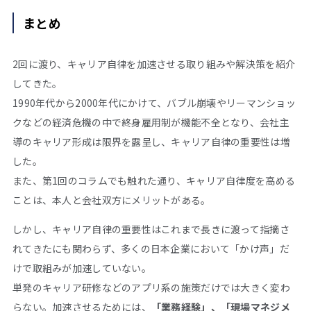
まとめ
2
回に渡り、キャリア自律を加速させる取り組みや解決策を紹介
してきた。
1990
年代から
2000
年代にかけて、バブル崩壊やリーマンショッ
クなどの経済危機の中で終身雇用制が機能不全となり、会社主
導のキャリア形成は限界を露呈し、キャリア自律の重要性は増
した。
また、第
1
回のコラムでも触れた通り、キャリア自律度を高める
ことは、本人と会社双方にメリットがある。
しかし、キャリア自律の重要性はこれまで長きに渡って指摘さ
れてきたにも関わらず、多くの日本企業において「かけ声」だ
けで取組みが加速していない。
単発のキャリア研修などのアプリ系の施策だけでは大きく変わ
らない。加速させるためには、
「業務経験」、「現場マネジメ