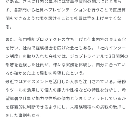
がある。さらに社内公募時には文章や資料の開示にとどまら
ず、各部門から社員へプレゼンテーションを行うことで直接質
問もできるような場を設けることで社員は手を上げやすくな
る。
また、部門横断プロジェクトの立ち上げと仕事内容の見える化
を行い、社内で経験機会を広げた会社もある。「社内インター
ン制度」を取り入れた会社では、ジョブトライアルで
3
日間別の
部署を経験した社員が、様々な実務を体験し、自分に合ってい
るか確かめた上で異動を希望したという。
最近ではアセスメントを活用した人事も注目されている。研修
やツールを活用して個人の能力や性格などの特性を分析し、希
望部署や仕事が能力や性格の傾向とうまくフィットしているか
を客観的に判断できるようにし、未経験職種への挑戦の後押し
をした事例もある。