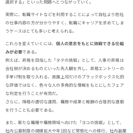
選択する」といった問題へとつながっていく。
実際に、転職サイトなどを利用することによって自社より他社
の仕事内容の方が分かりやすく、転職にキャリアを求めてしま
うケースはとても多いと考えられる。
これらを変えていくには、
個人の意志をもとに挑戦できる仕組
みが必要
である。
例えば、昇格を目指した「タテの挑戦」として、人事の昇格は
会社側が決めるものといった先入観を外し、昇格エントリーの
手挙げ制を取り入れる、直属上司だけのブラックボックス化的
な評価ではなく、色々な人の多角的な情報をもとにしたフェア
な判定を行うことが有効だ。
さらに、降格の適切な運用、職務や成果と報酬の合理的な連動
を行うことも必要である。
また、新たな職種や職務領域へ向けた「ヨコの挑戦」として、
社内公募制度の規模拡大や年
1
回など常態化への移行、社内副業