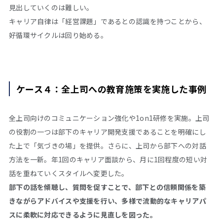
見出していくのは難しい。
キャリア自律は「経営課題」であるとの認識を持つことから、
好循環サイクルは回り始める。
ケース４：全上司への教育施策を実施した事例
全上司向けのコミュニケーション強化や1
on1
研修を実施。上司
の役割の一つは部下のキャリア開発支援であることを明確にし
た上で「気づきの場」を提供。さらに、上司から部下への対話
方法を一新。年
1
回のキャリア面談から、月に
1
回程度の短い対
話を重ねていくスタイルへ変更した。
部下の話を傾聴し、質問を促すことで、部下との信頼関係を築
きながらアドバイスや支援を行い、多様で流動的なキャリアパ
スに柔軟に対応できるように見直しを図った。