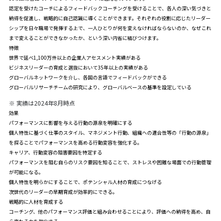
認定を受けたコーチによるフィードバックコーチングを受けることで、各人の深い気づきと
納得を促進し、戦略的に自己認識に導くことができます。それぞれの役割に応じたリーダー
シップを日々職場で発揮する上で、一人ひとりが何を変えなければならないのか、なぜこれ
まで変えることができなかったか、という深い内省に結びつけます。
特徴
世界で延べ1,100万件以上の企業人アセスメント実績がある
ビジネスリーダーの育成と選抜において35年以上の実績がある
グローバルネットワークを介し、各国の言語でフィードバックができる
グローバルリサーチチームの研究により、グローバルベースの基準を設定している
※
実績は2024年8月時点
効果
パフォーマンスに影響を与える行動の源泉を明確にする
個人特性に基づく仕事のスタイル、マネジメント行動、組織への適合性等の「行動の源泉」
を探ることでパフォーマンスを高める行動変容を強化する。
キャリア、行動変容の阻害要因を特定する
パフォーマンスを阻む自らのリスク要因を知ることで、ストレスや困難な場面での行動管理
が可能になる。
個人特性を明らかにすることで、ポテンシャル人材の育成につなげる
次世代のリーダーの早期育成が効率的にできる。
戦略的に人材を育成する
コーチング、他のパフォーマンス評価と組み合わせることにより、評価への納得を高め、自