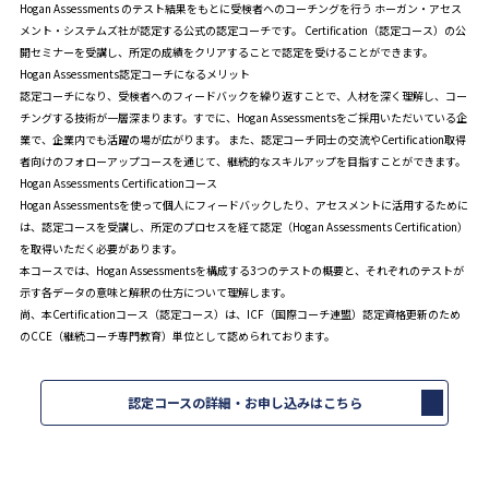
Hogan Assessments のテスト結果をもとに受検者へのコーチングを行う ホーガン・アセス
メント・システムズ社が認定する公式の認定コーチです。 Certification（認定コース）の公
開セミナーを受講し、所定の成績をクリアすることで認定を受けることができます。
Hogan Assessments認定コーチになるメリット
認定コーチになり、受検者へのフィードバックを繰り返すことで、人材を深く理解し、コー
チングする技術が一層深まります。すでに、Hogan Assessmentsをご採用いただいている企
業で、企業内でも活躍の場が広がります。 また、認定コーチ同士の交流やCertification取得
者向けのフォローアップコースを通じて、継続的なスキルアップを目指すことができます。
Hogan Assessments Certificationコース
Hogan Assessmentsを使って個人にフィードバックしたり、アセスメントに活用するために
は、認定コースを受講し、所定のプロセスを経て認定（Hogan Assessments Certification）
を取得いただく必要があります。
本コースでは、Hogan Assessmentsを構成する3つのテストの概要と、それぞれのテストが
示す各データの意味と解釈の仕方について理解します。
尚、本Certificationコース（認定コース）は、ICF（国際コーチ連盟）認定資格更新のため
のCCE（継続コーチ専門教育）単位として認められております。
認定コースの詳細・お申し込みはこちら