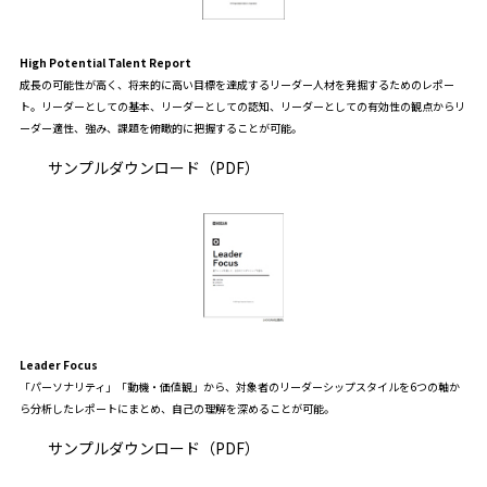
High Potential Talent Report
成長の可能性が高く、将来的に高い目標を達成するリーダー人材を発掘するためのレポー
ト。リーダーとしての基本、リーダーとしての認知、リーダーとしての有効性の観点からリ
ーダー適性、強み、課題を俯瞰的に把握することが可能。
サンプルダウンロード（PDF）
Leader Focus
「パーソナリティ」「動機・価値観」から、対象者のリーダーシップスタイルを6つの軸か
ら分析したレポートにまとめ、自己の理解を深めることが可能。
サンプルダウンロード（PDF）