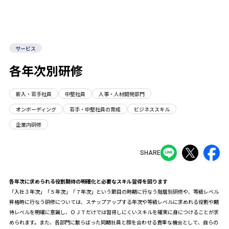
サービス
各年次別研修
新入・若手社員
中堅社員
人事・人材開発部門
オンボーディング
若手・中堅社員の育成
ビジネススキル
企業内研修
SHARE
各年次に求められる役割期待の明確化と必要なスキル習得を図ります
「入社３年次」「５年次」「７年次」という節目の時期に行なう階層別研修や、等級レベル
昇格時に行なう研修については、ステップアップする年次や等級レベルに求めれる役割や期
待レベルを明確に意識し、ＯＪＴだけでは習得しにくいスキルを確実に身につけることが求
められます。また、各部門に散らばった同期社員と顔を合わせる貴重な機会として、自らの