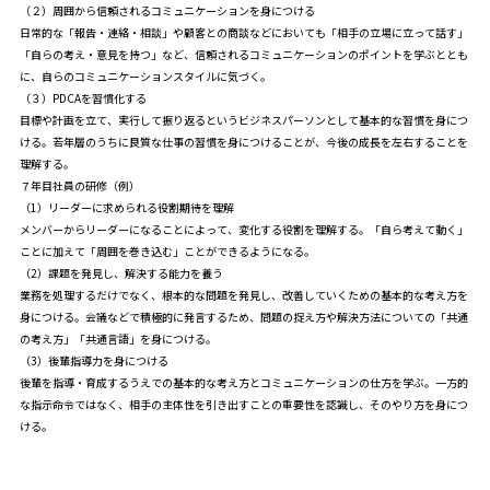
（２）周囲から信頼されるコミュニケーションを身につける
日常的な「報告・連絡・相談」や顧客との商談などにおいても「相手の立場に立って話す」
「自らの考え・意見を持つ」など、信頼されるコミュニケーションのポイントを学ぶととも
に、自らのコミュニケーションスタイルに気づく。
（３）PDCAを習慣化する
目標や計画を立て、実行して振り返るというビジネスパーソンとして基本的な習慣を身につ
ける。若年層のうちに良質な仕事の習慣を身につけることが、今後の成長を左右することを
理解する。
７年目社員の研修（例）
（1）リーダーに求められる役割期待を理解
メンバーからリーダーになることによって、変化する役割を理解する。「自ら考えて動く」
ことに加えて「周囲を巻き込む」ことができるようになる。
（2）課題を発見し、解決する能力を養う
業務を処理するだけでなく、根本的な問題を発見し、改善していくための基本的な考え方を
身につける。会議などで積極的に発言するため、問題の捉え方や解決方法についての「共通
の考え方」「共通言語」を身につける。
（3）後輩指導力を身につける
後輩を指導・育成するうえでの基本的な考え方とコミュニケーションの仕方を学ぶ。一方的
な指示命令ではなく、相手の主体性を引き出すことの重要性を認識し、そのやり方を身につ
ける。