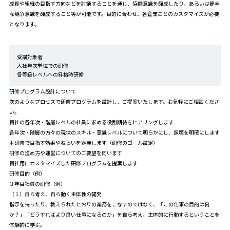
成長や組織の目指す方向などを討議することを通じ、協働意識を醸成したり、あるいは健全
な競争意識を醸成すること等が可能です。目的に合わせ、各企業ごとのカスタマイズが必要
となります。
受講対象者
入社年次単位での研修
各等級レベルへの昇格時研修
研修プログラム設計について
次のようなプロセスで研修プログラムを設計し、ご提案いたします。お気軽にご相談くださ
い。
貴社の各年次・階層レベルの社員に求める役割期待をヒアリングします
各年次・階層の方々の現状のスキル・意識レベルについて明らかにし、課題を明確にします
本研修で目指す効果やねらいを定義します（研修のゴール設定）
研修の進め方や運営についてのご要望を伺います
貴社用にカスタマイズした研修プログラムを提案します
研修目的（例）
３年目社員の研修（例）
（１）自ら考え、自ら動く主体性の開発
指示を待ったり、教えられたとおりの業務をこなすのではなく、「この仕事の目的は何
か？」「どうすればより良い仕事になるのか」を自ら考え、主体的に行動するということを
体験的に学ぶ。